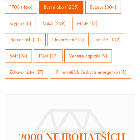
1700 (466)
Bystré oko (1205)
Byznys (804)
Krypto (16)
M&A (269)
MS.tv (13)
Na cestách (13)
Nezařazené (5)
Soutěž (109)
Svět (94)
TGM (19)
Venture capital (19)
Zdravotnictví (17)
11 největších českých energetiků (11)
2000 NEJBOHATŠÍCH