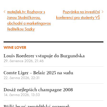
motejlek.tv: Rozhovor s
Pozvánka na investiční
Předcházející
Následující
Janou Studničkovou,
konferenci pro studenty VŠ
článek
článek
obchodní a marketingovou
ředitelkou Sazky
WINE LOVER
Louis Roederer vstupuje do Burgundska
29. července 2026, 21:46
Comte Liger – Belair 2025 na sudu
22. června 2026, 22:31
Dosáž nejlepších champagne 2008
14. června 2026, 13:53