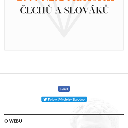
ČECHŮ A SLOVÁKŮ
Sdílet
Follow @MotejlekSkocdop
O WEBU