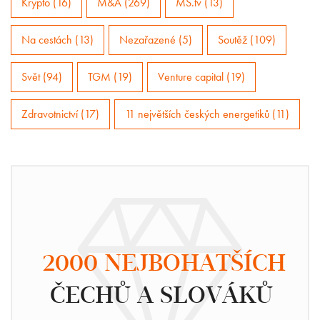
Krypto (16)
M&A (269)
MS.tv (13)
Na cestách (13)
Nezařazené (5)
Soutěž (109)
Svět (94)
TGM (19)
Venture capital (19)
Zdravotnictví (17)
11 největších českých energetiků (11)
2000 NEJBOHATŠÍCH
ČECHŮ A SLOVÁKŮ