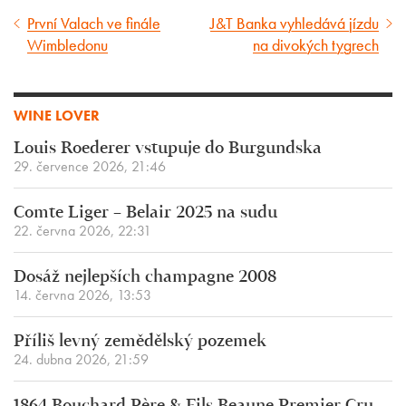
První Valach ve finále
J&T Banka vyhledává jízdu
Předcházející
Následující
Wimbledonu
na divokých tygrech
článek
článek
WINE LOVER
Louis Roederer vstupuje do Burgundska
29. července 2026, 21:46
Comte Liger – Belair 2025 na sudu
22. června 2026, 22:31
Dosáž nejlepších champagne 2008
14. června 2026, 13:53
Příliš levný zemědělský pozemek
24. dubna 2026, 21:59