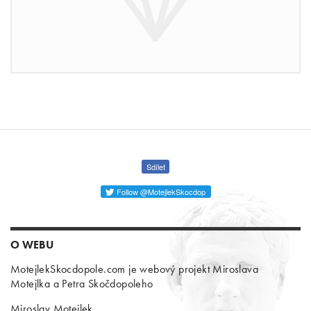
Sdílet
Follow @MotejlekSkocdop
O WEBU
MotejlekSkocdopole.com je webový projekt Miroslava
Motejlka a Petra Skočdopoleho
Miroslav Motejlek