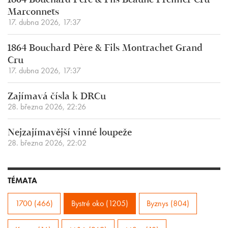
1864 Bouchard Père & Fils Beaune Premier Cru
Marconnets
17. dubna 2026, 17:37
1864 Bouchard Père & Fils Montrachet Grand
Cru
17. dubna 2026, 17:37
Zajímavá čísla k DRCu
28. března 2026, 22:26
Nejzajímavější vinné loupeže
28. března 2026, 22:02
TÉMATA
1700 (466)
Bystré oko (1205)
Byznys (804)