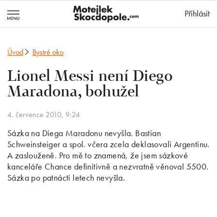
MotejlekSkocd
Přihlásit
Úvod
Bystré oko
Lionel Messi není Diego
Maradona, bohužel
4. července 2010, 9:24
Sázka na Diega Maradonu nevyšla. Bastian
Schweinsteiger a spol. včera zcela deklasovali Argentinu.
A zaslouženě. Pro mě to znamená, že jsem sázkové
kanceláře Chance definitivně a nezvratně věnoval 5500.
Sázka po patnácti letech nevyšla.