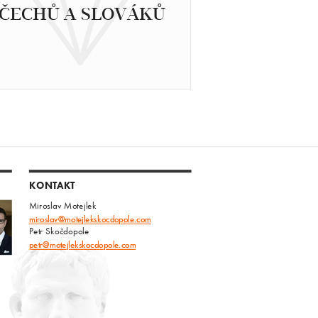
ČECHŮ A SLOVÁKŮ
KONTAKT
Miroslav Motejlek
miroslav@motejlekskocdopole.com
Petr Skočdopole
petr@motejlekskocdopole.com