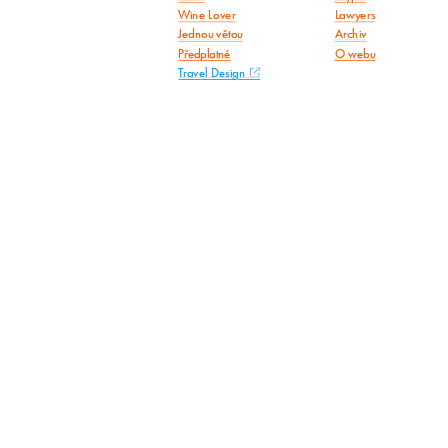
Wine Lover
Lawyers
Jednou větou
Archiv
Předplatné
O webu
Travel Design