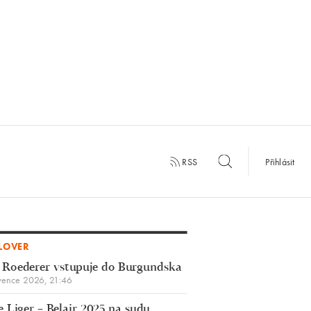
RSS
Přihlásit
LOVER
 Roederer vstupuje do Burgundska
vence 2026, 21:46
 Liger – Belair 2025 na sudu