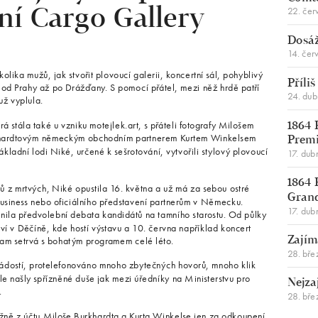
22. čer
ní Cargo Gallery
Dosáž
14. čer
kolika mužů, jak stvořit plovoucí galerii, koncertní sál, pohyblivý
Příli
ot od Prahy až po Drážďany. S pomocí přátel, mezi něž hrdě patří
24. du
už vyplula.
á stála také u vzniku motejlek.art, s přáteli fotografy Milošem
1864 
khardtovým německým obchodním partnerem Kurtem Winkelsem
Premi
nákladní lodi Niké, určené k sešrotování, vytvořili stylový plovoucí
17. dub
1864 
ů z mrtvých, Niké opustila 16. května a už má za sebou ostré
Gran
siness nebo oficiálního představení partnerům v Německu.
17. dub
ila předvolební debata kandidátů na tamního starostu. Od půlky
kotví v Děčíně, kde hostí výstavu a 10. června například koncert
tam setrvá s bohatým programem celé léto.
Zajím
28. bře
ádostí, protelefonováno mnoho zbytečných hovorů, mnoho klik
le našly spřízněné duše jak mezi úředníky na Ministerstvu pro
Nejza
.
28. bře
vážně z účtu Miloše Burkhardta a Kurta Winkelse jen za odkoupení