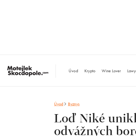
MotejlekSkocdopo
Úvod
Krypto
Wine Lover
Lawy
Úvod
Byznys
Loď Niké unikl
odvážných borc