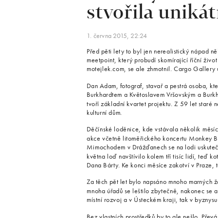
stvořila unikát
1. června 2015, 22:24
Před pěti lety to byl jen nerealistický nápad ně
meetpoint, který probudí skomírající říční živ
motejlek.com, se ale zhmotnil. Cargo Gallery 
Dan Adam, fotograf, stavař a pestrá osoba, kter
Burkhardtem a Květoslavem Vršovským a Bur
tvoří základní kvartet projektu. Z 59 let staré 
kulturní dům.
Děčínské loděnice, kde vstávala několik měsíc
akce včetně litoměřického koncertu Monkey Bu
Mimochodem v Drážďanech se na lodi uskutečn
května loď navštívilo kolem tří tisíc lidí, teď 
Dana Bárty. Ke konci měsíce zakotví v Praze, 
Za těch pět let bylo napsáno mnoho marných ž
mnoha úřadů se leštilo zbytečně, nakonec se a
místní rozvoj a v Ústeckém kraji, tak v byznysu
Bez vlastních prostředků by to ale nešlo. Pře