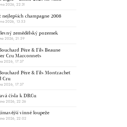
vna 2026, 22:31
 nejlepších champagne 2008
vna 2026, 13:53
š levný zemědělský pozemek
bna 2026, 21:59
Bouchard Père & Fils Beaune
er Cru Marconnets
na 2026, 17:37
Bouchard Père & Fils Montrachet
d Cru
na 2026, 17:37
avá čísla k DRCu
zna 2026, 22:26
jímavější vinné loupeže
zna 2026, 22:02