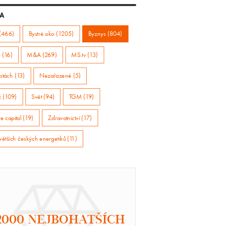
A
(466)
Bystré oko (1205)
Byznys (804)
 (16)
M&A (269)
MS.tv (13)
stách (13)
Nezařazené (5)
ž (109)
Svět (94)
TGM (19)
e capital (19)
Zdravotnictví (17)
větších českých energetiků (11)
2000 NEJBOHATŠÍCH