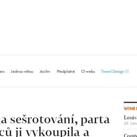
le.com
ers
Jednou větou
Archiv
Předplatné
O webu
Travel Design
WINE 
a sešrotování, parta
Louis
29. čer
ů ji vykoupila a
Comte