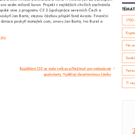
koro sedm milionů korun. Projekt v nejtěžších chvílích zachránila
TÉMAT
opské unie z programu Cíl 3 (spolupráce severních Čech a
oskytl Jan Barta, stejnou částkou přispěl fond Avastu. Finanční
1700 
otace poskytl motejlek.com, znovu Jan Barta, Ivo Bureš a
Krypto
.eu
.
Na ce
Soutě
Rozdělení O2 se stalo velkou příležitostí pro nebojácné
Následující
Ventur
spekulanty. Vydělají desetimístnou částku
článek
11 nej