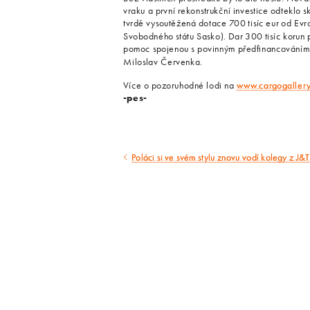
vraku a první rekonstrukční investice odteklo s
tvrdě vysoutěžená dotace 700 tisíc eur od Evr
Svobodného státu Sasko). Dar 300 tisíc korun p
pomoc spojenou s povinným předfinancováním d
Miloslav Červenka.
Více o pozoruhodné lodi na
www.cargogallery
-pes-
Poláci si ve svém stylu znovu vodí kolegy z J&T
Předcházející
článek