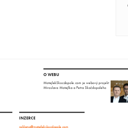
O WEBU
MotejlekSkocdopole.com je webový projekt
Miroslava Motejlka a Petra Skočdopoleho
INZERCE
reklama@motejlekskocdopole.com