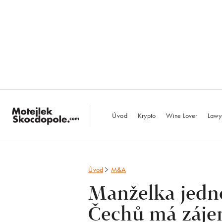
MotejlekSkocdopo
Úvod
Krypto
Wine Lover
Lawy
Úvod
M&A
Manželka jedn
Čechů má záje