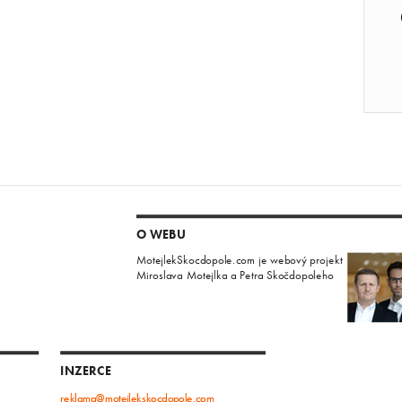
O WEBU
MotejlekSkocdopole.com je webový projekt
Miroslava Motejlka a Petra Skočdopoleho
INZERCE
reklama@motejlekskocdopole.com