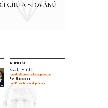
ČECHŮ A SLOVÁKŮ
KONTAKT
Miroslav Motejlek
miroslav@motejlekskocdopole.com
Petr Skočdopole
petr@motejlekskocdopole.com