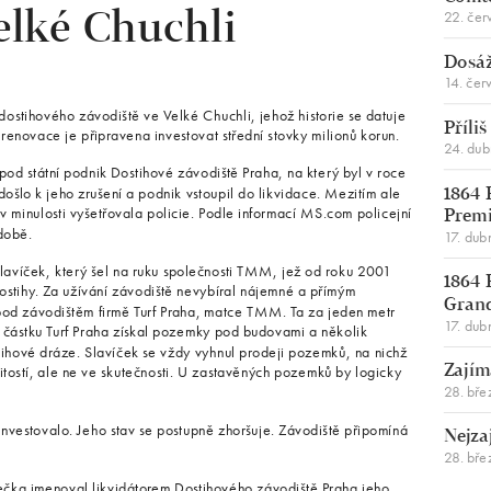
22. čer
elké Chuchli
Dosáž
14. čer
ostihového závodiště ve Velké Chuchli, jehož historie se datuje
Příli
novace je připravena investovat střední stovky milionů korun.
24. du
pod státní podnik Dostihové závodiště Praha, na který byl v roce
došlo k jeho zrušení a podnik vstoupil do likvidace. Mezitím ale
1864 
v minulosti vyšetřovala policie. Podle informací MS.com policejní
Premi
době.
17. dub
Slavíček, který šel na ruku společnosti TMM, jež od roku 2001
1864 
ostihy. Za užívání závodiště nevybíral nájemné a přímým
Gran
d závodištěm firmě Turf Praha, matce TMM. Ta za jeden metr
17. dub
u částku Turf Praha získal pozemky pod budovami a několik
ihové dráze. Slavíček se vždy vyhnul prodeji pozemků, na nichž
itostí, ale ne ve skutečnosti. U zastavěných pozemků by logicky
Zajím
28. bře
nvestovalo. Jeho stav se postupně zhoršuje. Závodiště připomíná
Nejza
28. bře
rečka jmenoval likvidátorem Dostihového závodiště Praha jeho