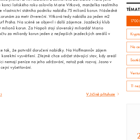
 konci loňského roku oslovila Marie Vítková, manželka realitního
TÉMAT
vlastnictví státního podniku nabídla 75 milionů korun. Následně
korunám za metr čtvereční. Vítková tedy nabídla za jeden m2
1700 
urf Praha. Na scéně se objevil i další zájemce. Jazdecký klub
milionů korun. Za Napoli stojí slovenský miliardář Mario
tu za miliardy korun jeden z nejlepších jezdeckých areálů v
Krypto
Na ce
e tak, že potvrdil doručení nabídky. Na Hoffmannův zájem
orektní vysvětlení. Zřejmě chce udržet stávající stav, kdy areál
Soutě
íci nemají peníze na jeho udržování, natož pak rozvoj. Jasno v
cejní vyšetřování.
Ventur
11 nej
ci
V Jičíně přituhuje
Následující
článek