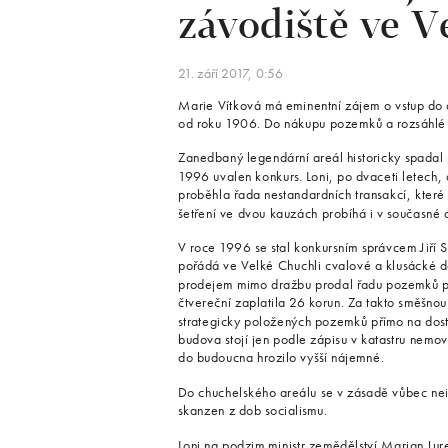
závodiště ve V
21. září 2017, 0:56
Marie Vítková má eminentní zájem o vstup do d
od roku 1906. Do nákupu pozemků a rozsáhlé re
Zanedbaný legendární areál historicky spadal 
1996 uvalen konkurs. Loni, po dvaceti letech, 
proběhla řada nestandardních transakcí, které 
šetření ve dvou kauzách probíhá i v současné 
V roce 1996 se stal konkursním správcem Jiří 
pořádá ve Velké Chuchli cvalové a klusácké d
prodejem mimo dražbu prodal řadu pozemků po
čtvereční zaplatila 26 korun. Za takto směšno
strategicky položených pozemků přímo na dost
budova stojí jen podle zápisu v katastru nemov
do budoucna hrozilo vyšší nájemné.
Do chuchelského areálu se v zásadě vůbec nei
skanzen z dob socialismu.
Loni na podzim ministr zemědělství Marian Ju