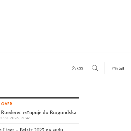
RSS
Přihlásit
LOVER
 Roederer vstupuje do Burgundska
vence 2026, 21:46
 Liger – Belair 2025 na sudu