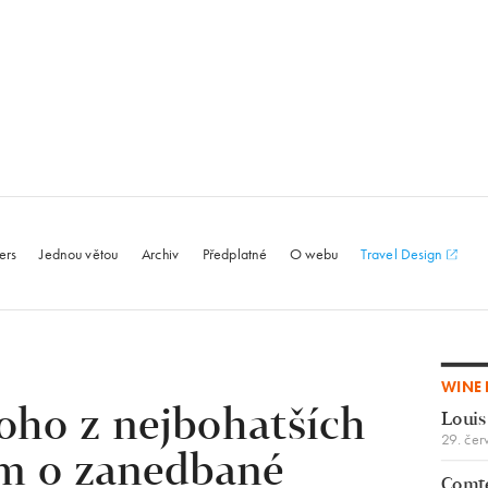
le.com
ers
Jednou větou
Archiv
Předplatné
O webu
Travel Design
WINE 
oho z nejbohatších
Louis
29. čer
m o zanedbané
Comte