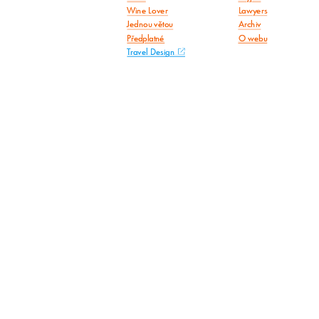
Wine Lover
Lawyers
Jednou větou
Archiv
Předplatné
O webu
Travel Design