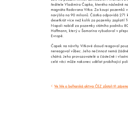
ředitele Vladimíra Čapka, kterého následně na
magnáta Radovana Vítka. Za koupi pozemků ve 
navýšila na 90 milionů. Částka odpovídá 271 
desetkrát více než kolik za pozemky zaplatil T
Napoli nabídl za pozemky státního podniku 80 
Hoffmann, který u Šamorína vybudoval v přepoč
Evropě.
Čapek na návrhy Vítkové dosud reagoval pouz
nereagoval vůbec. Jeho nečinnost nemá žádné k
chátrá. Jeho provozovatelé a částečně i vlastn
celé věci může nakonec udělat probíhající poli
Ve hře o bulharská aktiva ČEZ zůstali tři zájem
Předcházející
článek