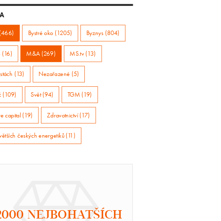
A
(466)
Bystré oko (1205)
Byznys (804)
 (16)
M&A (269)
MS.tv (13)
stách (13)
Nezařazené (5)
ž (109)
Svět (94)
TGM (19)
e capital (19)
Zdravotnictví (17)
větších českých energetiků (11)
2000 NEJBOHATŠÍCH