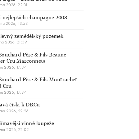
vna 2026, 22:31
 nejlepších champagne 2008
vna 2026, 13:53
š levný zemědělský pozemek
bna 2026, 21:59
Bouchard Père & Fils Beaune
er Cru Marconnets
na 2026, 17:37
Bouchard Père & Fils Montrachet
d Cru
na 2026, 17:37
avá čísla k DRCu
zna 2026, 22:26
jímavější vinné loupeže
zna 2026, 22:02