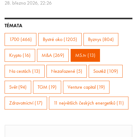
28. března 2026, 22:26
TÉMATA
1700 (466)
Bystré oko (1205)
Byznys (804)
Krypto (16)
M&A (269)
MS.tv (13)
Na cestách (13)
Nezařazené (5)
Soutěž (109)
Svět (94)
TGM (19)
Venture capital (19)
Zdravotnictví (17)
11 největších českých energetiků (11)