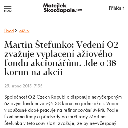
MotejlekSkocd
Přihlásit
Úvod
MS.tv
Martin Štefunko: Vedení O2
zvažuje vyplacení ažiového
fondu akcionářům. Jde o 38
korun na akcii
25. srpna 2015, 7:55
Společnost O2 Czech Republic disponuje nevyčerpaným
ážiovým fondem ve výši 38 korun na jednu akcii. Vedení
v současné době pracuje na refinancování úvěrů. Podle
frontmana firmy a předsedy dozorčí rady Martina
Štefunka v této souvislosti zvažuje, že by nevyčerpaný