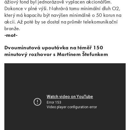
ážiový fond byl jednorázově vyplacen akcionářům.
Dokonce v plné výši. Nahrává tomu minimální dluh O2,
který má kapacitu být navýšen minimálně o 50 korun na
akcii. Až poté by se dostal na průměr telekomunikační
branže.
-mot-
Dvouminutová upoutávka na téměř 150
minutový rozhovor s Martinem Štefunkem