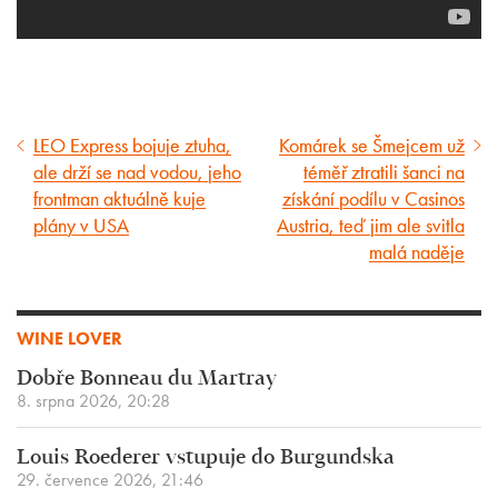
LEO Express bojuje ztuha,
Komárek se Šmejcem už
Předcházející
Následující
ale drží se nad vodou, jeho
téměř ztratili šanci na
článek
článek
frontman aktuálně kuje
získání podílu v Casinos
plány v USA
Austria, teď jim ale svitla
malá naděje
WINE LOVER
Dobře Bonneau du Martray
8. srpna 2026, 20:28
Louis Roederer vstupuje do Burgundska
29. července 2026, 21:46