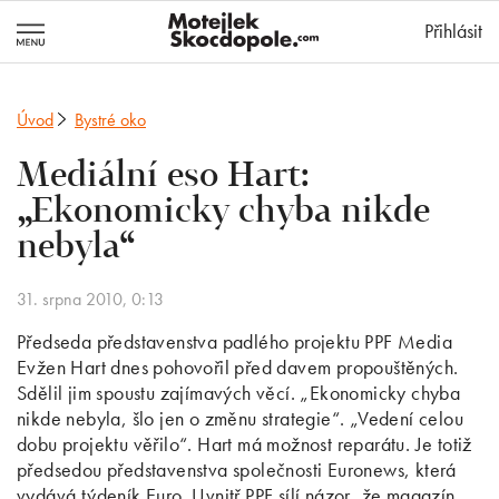
MotejlekSkocd
Přihlásit
Úvod
Bystré oko
Mediální eso Hart:
„Ekonomicky chyba nikde
nebyla“
31. srpna 2010, 0:13
Předseda představenstva padlého projektu PPF Media
Evžen Hart dnes pohovořil před davem propouštěných.
Sdělil jim spoustu zajímavých věcí. „Ekonomicky chyba
nikde nebyla, šlo jen o změnu strategie“. „Vedení celou
dobu projektu věřilo“. Hart má možnost reparátu. Je totiž
předsedou představenstva společnosti Euronews, která
vydává týdeník Euro. Uvnitř PPF sílí názor, že magazín