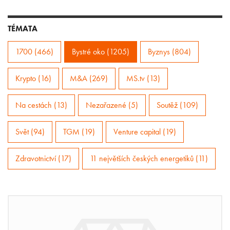
TÉMATA
1700 (466)
Bystré oko (1205)
Byznys (804)
Krypto (16)
M&A (269)
MS.tv (13)
Na cestách (13)
Nezařazené (5)
Soutěž (109)
Svět (94)
TGM (19)
Venture capital (19)
Zdravotnictví (17)
11 největších českých energetiků (11)