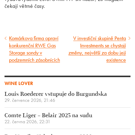
čekají větrné časy.
Komárkova firma opraví
V investiční skupině Penta
Předcházející
Následující
konkurenční RWE Gas
Investments se chystají
článek
článek
Storage sondy v
změny, největší za dobu její
podzemních zásobnících
existence
WINE LOVER
Louis Roederer vstupuje do Burgundska
29. července 2026, 21:46
Comte Liger – Belair 2025 na sudu
22. června 2026, 22:31