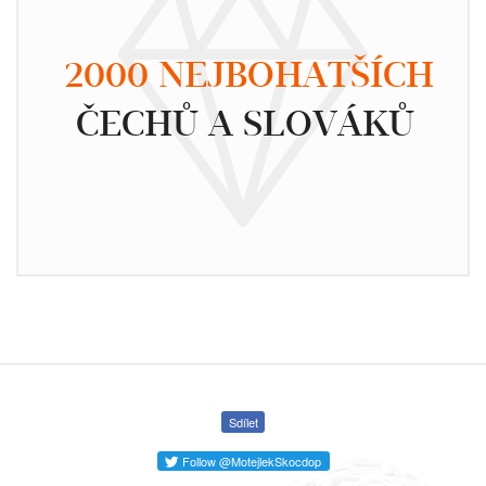
2000 NEJBOHATŠÍCH
ČECHŮ A SLOVÁKŮ
Sdílet
Follow @MotejlekSkocdop