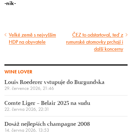
-nik-
Velké země s nejvyšším
ČEZ to odstartoval, teď z
Předcházející
Následující
HDP na obyvatele
rumunské atomovky prchají i
článek
článek
další koncerny
WINE LOVER
Louis Roederer vstupuje do Burgundska
29. července 2026, 21:46
Comte Liger – Belair 2025 na sudu
22. června 2026, 22:31
Dosáž nejlepších champagne 2008
14. června 2026, 13:53