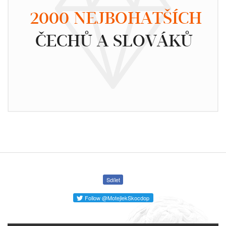
2000 NEJBOHATŠÍCH
ČECHŮ A SLOVÁKŮ
Sdílet
Follow @MotejlekSkocdop