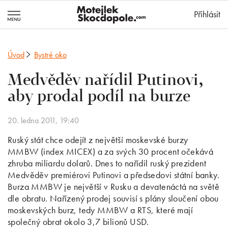
MotejlekSkocd
Přihlásit
Úvod
Bystré oko
Medvěděv nařídil Putinovi,
aby prodal podíl na burze
20. ledna 2011, 19:40
Ruský stát chce odejít z největší moskevské burzy
MMBW (index MICEX) a za svých 30 procent očekává
zhruba miliardu dolarů. Dnes to nařídil ruský prezident
Medvěděv premiérovi Putinovi a předsedovi státní banky.
Burza MMBW je největší v Rusku a devatenáctá na světě
dle obratu. Nařízený prodej souvisí s plány sloučení obou
moskevských burz, tedy MMBW a RTS, které mají
společný obrat okolo 3,7 bilionů USD.