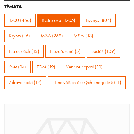
TÉMATA
1700 (466)
Bystré oko (1205)
Byznys (804)
Krypto (16)
M&A (269)
MS.tv (13)
Na cestách (13)
Nezařazené (5)
Soutěž (109)
Svět (94)
TGM (19)
Venture capital (19)
Zdravotnictví (17)
11 největších českých energetiků (11)