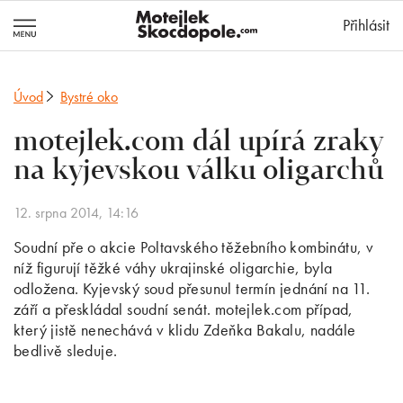
MotejlekSkocd
Přihlásit
Úvod
Bystré oko
motejlek.com dál upírá zraky
na kyjevskou válku oligarchů
12. srpna 2014, 14:16
Soudní pře o akcie Poltavského těžebního kombinátu, v
níž figurují těžké váhy ukrajinské oligarchie, byla
odložena. Kyjevský soud přesunul termín jednání na 11.
září a přeskládal soudní senát. motejlek.com případ,
který jistě nenechává v klidu Zdeňka Bakalu, nadále
bedlivě sleduje.