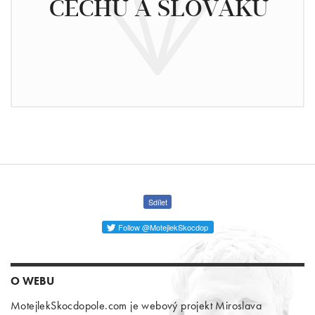
ČECHŮ A SLOVÁKŮ
Sdílet
Follow @MotejlekSkocdop
O WEBU
MotejlekSkocdopole.com je webový projekt Miroslava