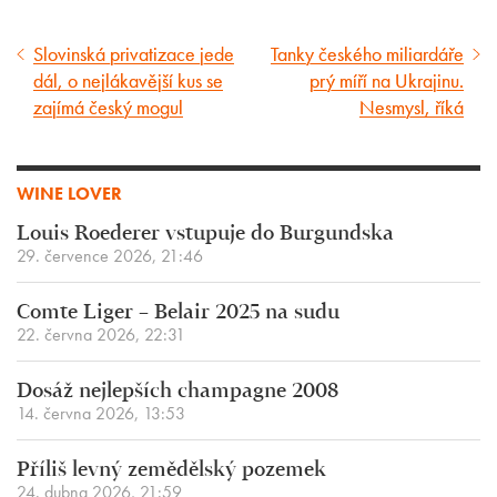
Slovinská privatizace jede
Tanky českého miliardáře
Předcházející
Následující
dál, o nejlákavější kus se
prý míří na Ukrajinu.
článek
článek
zajímá český mogul
Nesmysl, říká
WINE LOVER
Louis Roederer vstupuje do Burgundska
29. července 2026, 21:46
Comte Liger – Belair 2025 na sudu
22. června 2026, 22:31
Dosáž nejlepších champagne 2008
14. června 2026, 13:53
Příliš levný zemědělský pozemek
24. dubna 2026, 21:59