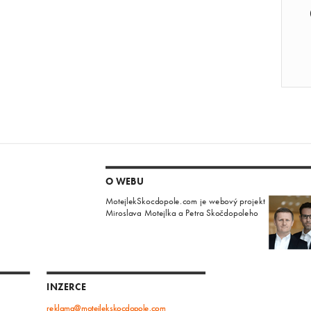
O WEBU
MotejlekSkocdopole.com je webový projekt
Miroslava Motejlka a Petra Skočdopoleho
INZERCE
reklama@motejlekskocdopole.com