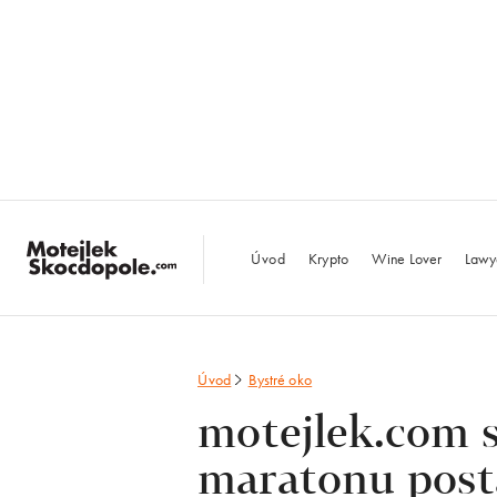
MotejlekSkocdopo
Úvod
Krypto
Wine Lover
Lawy
Úvod
Bystré oko
motejlek.com s
maratonu post