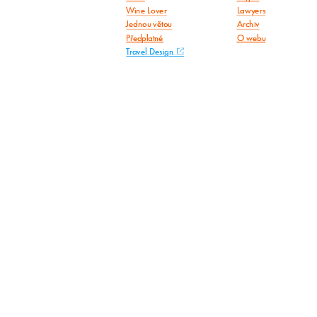
Wine Lover
Lawyers
Jednou větou
Archiv
Předplatné
O webu
Travel Design