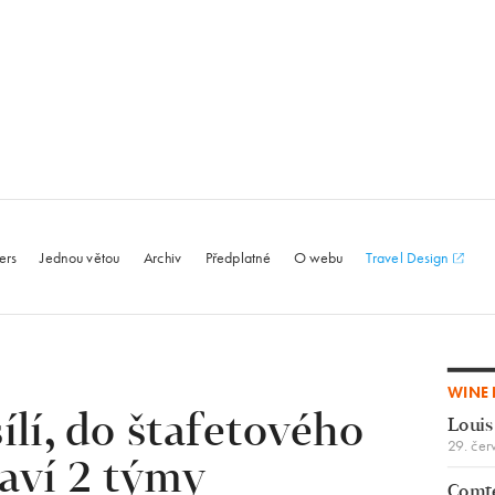
le.com
ers
Jednou větou
Archiv
Předplatné
O webu
Travel Design
WINE 
ílí, do štafetového
Louis
29. čer
aví 2 týmy
Comte