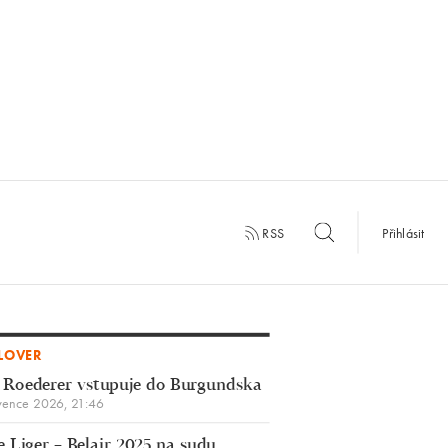
RSS
Přihlásit
LOVER
 Roederer vstupuje do Burgundska
vence 2026, 21:46
 Liger – Belair 2025 na sudu