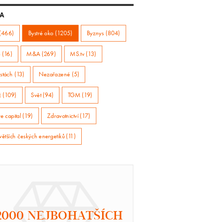
A
(466)
Bystré oko (1205)
Byznys (804)
 (16)
M&A (269)
MS.tv (13)
stách (13)
Nezařazené (5)
ž (109)
Svět (94)
TGM (19)
e capital (19)
Zdravotnictví (17)
větších českých energetiků (11)
2000 NEJBOHATŠÍCH