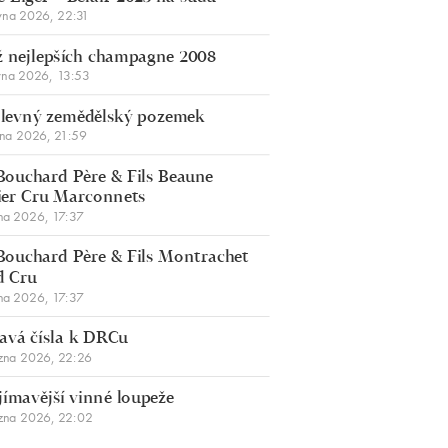
vna 2026, 22:31
 nejlepších champagne 2008
vna 2026, 13:53
š levný zemědělský pozemek
bna 2026, 21:59
Bouchard Père & Fils Beaune
er Cru Marconnets
na 2026, 17:37
Bouchard Père & Fils Montrachet
d Cru
na 2026, 17:37
avá čísla k DRCu
zna 2026, 22:26
jímavější vinné loupeže
zna 2026, 22:02