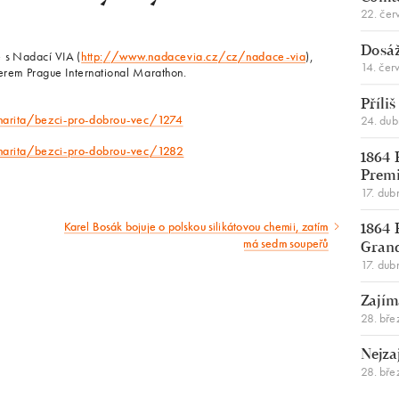
22. čer
Dosáž
e s Nadací VIA (
http://www.nadacevia.cz/cz/nadace-via
),
14. čer
nerem Prague International Marathon.
Příli
arita/bezci-pro-dobrou-vec/1274
24. du
arita/bezci-pro-dobrou-vec/1282
1864 
Premi
17. dub
Karel Bosák bojuje o polskou silikátovou chemii, zatím
Následující
1864 
má sedm soupeřů
Gran
článek
17. dub
Zajím
28. bře
Nejza
28. bře