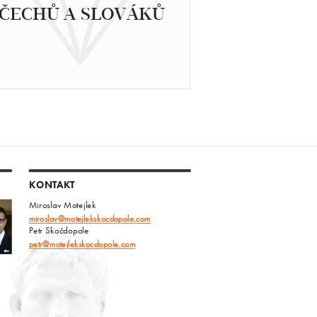
ČECHŮ A SLOVÁKŮ
KONTAKT
Miroslav Motejlek
miroslav@motejlekskocdopole.com
Petr Skočdopole
petr@motejlekskocdopole.com