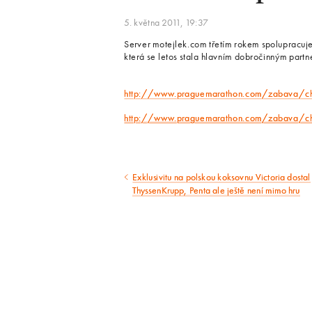
5. května 2011, 19:37
Server motejlek.com třetím rokem spolupracuj
která se letos stala hlavním dobročinným part
http://www.praguemarathon.com/zabava/ch
http://www.praguemarathon.com/zabava/ch
Exklusivitu na polskou koksovnu Victoria dostal
Předcházející
ThyssenKrupp, Penta ale ještě není mimo hru
článek