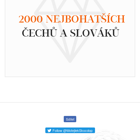
2000 NEJBOHATŠÍCH
ČECHŮ A SLOVÁKŮ
Sdílet
Follow @MotejlekSkocdop