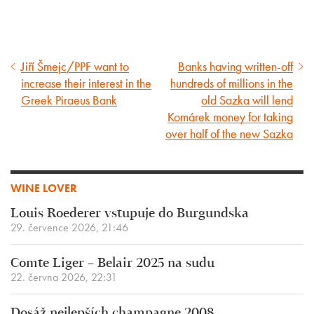
Jiří Šmejc/PPF want to
Banks having written-off
Předcházející
Následující
increase their interest in the
hundreds of millions in the
článek
článek
Greek Piraeus Bank
old Sazka will lend
Komárek money for taking
over half of the new Sazka
WINE LOVER
Louis Roederer vstupuje do Burgundska
29. července 2026, 21:46
Comte Liger – Belair 2025 na sudu
22. června 2026, 22:31
Dosáž nejlepších champagne 2008