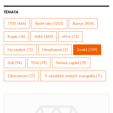
TÉMATA
1700 (466)
Bystré oko (1205)
Byznys (804)
Krypto (16)
M&A (269)
MS.tv (13)
Na cestách (13)
Nezařazené (5)
Soutěž (109)
Svět (94)
TGM (19)
Venture capital (19)
Zdravotnictví (17)
11 největších českých energetiků (11)