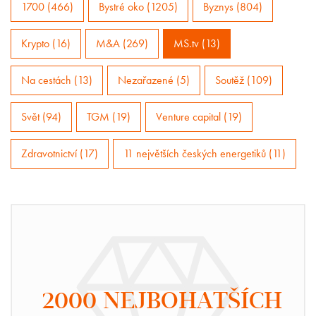
1700 (466)
Bystré oko (1205)
Byznys (804)
Krypto (16)
M&A (269)
MS.tv (13)
Na cestách (13)
Nezařazené (5)
Soutěž (109)
Svět (94)
TGM (19)
Venture capital (19)
Zdravotnictví (17)
11 největších českých energetiků (11)
2000 NEJBOHATŠÍCH