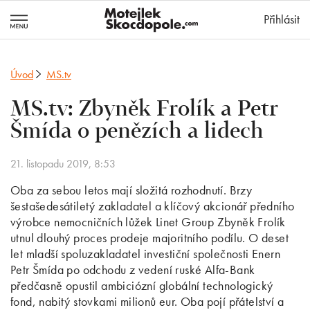
MotejlekSkocd
Přihlásit
Úvod
MS.tv
MS.tv: Zbyněk Frolík a Petr
Šmída o penězích a lidech
21. listopadu 2019, 8:53
Oba za sebou letos mají složitá rozhodnutí. Brzy
šestašedesátiletý zakladatel a klíčový akcionář předního
výrobce nemocničních lůžek Linet Group Zbyněk Frolík
utnul dlouhý proces prodeje majoritního podílu. O deset
let mladší spoluzakladatel investiční společnosti Enern
Petr Šmída po odchodu z vedení ruské Alfa-Bank
předčasně opustil ambiciózní globální technologický
fond, nabitý stovkami milionů eur. Oba pojí přátelství a