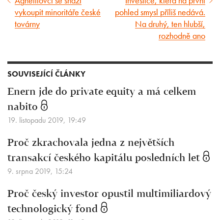
Agnelliovci se snaží
Investice, která na první
Předcházející
Následující
vykoupit minoritáře české
pohled smysl příliš nedává.
článek
článek
továrny
Na druhý, ten hlubší,
rozhodně ano
SOUVISEJÍCÍ ČLÁNKY
Enern jde do private equity a má celkem
nabito
19. listopadu 2019, 19:49
Proč zkrachovala jedna z největších
transakcí českého kapitálu posledních let
9. srpna 2019, 15:24
Proč český investor opustil multimiliardový
technologický fond