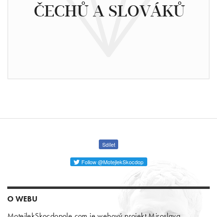
ČECHŮ A SLOVÁKŮ
Sdílet
Follow @MotejlekSkocdop
O WEBU
MotejlekSkocdopole.com je webový projekt Miroslava