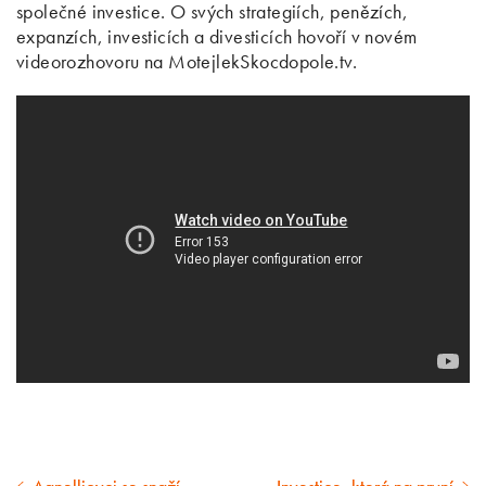
společné investice. O svých strategiích, penězích,
expanzích, investicích a divesticích hovoří v novém
videorozhovoru na MotejlekSkocdopole.tv.