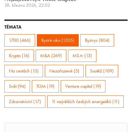
28. března 2026, 22:02
TÉMATA
1700 (466)
Bystré oko (1205)
Byznys (804)
Krypto (16)
M&A (269)
MS.tv (13)
Na cestách (13)
Nezařazené (5)
Soutěž (109)
Svět (94)
TGM (19)
Venture capital (19)
Zdravotnictví (17)
11 největších českých energetiků (11)