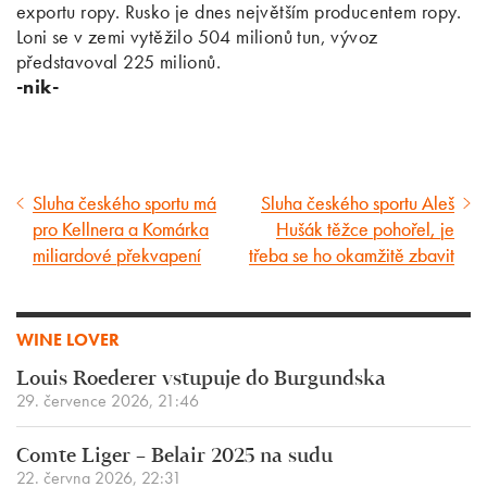
exportu ropy. Rusko je dnes největším producentem ropy.
Loni se v zemi vytěžilo 504 milionů tun, vývoz
představoval 225 milionů.
-nik-
Sluha českého sportu má
Sluha českého sportu Aleš
Předcházející
Následující
pro Kellnera a Komárka
Hušák těžce pohořel, je
článek
článek
miliardové překvapení
třeba se ho okamžitě zbavit
WINE LOVER
Louis Roederer vstupuje do Burgundska
29. července 2026, 21:46
Comte Liger – Belair 2025 na sudu
22. června 2026, 22:31