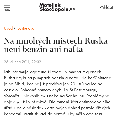
MotejlekSkocd
Přihlásit
Úvod
Bystré oko
Na mnohých místech Ruska
není benzin ani nafta
26. dubna 2011, 22:32
Jak informuje agentura Novosti, v mnoha regionech
Ruska chybí na pumpách benzin a nafta. Nejhorší situace
je na Sibiři, kde se již prodává jen 20 litrů paliva na
vozidlo. Pohonné hnmoty chybí i v St.Petersburgu,
Voroněži, Novosibirsku nebo na Sachalinu. Problémy se
objevily už i v Moskvě. Dle mínění šéfa antimonopolního
úřadu jde o následek kartelových dohod petrolejářských
koncernů. Vrátit situaci do normálu by mělo omezení