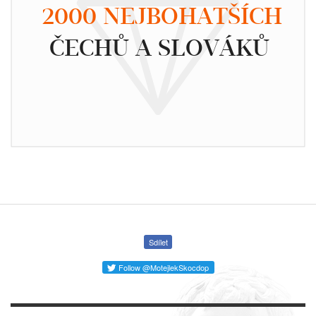
2000 NEJBOHATŠÍCH
ČECHŮ A SLOVÁKŮ
Sdílet
Follow @MotejlekSkocdop