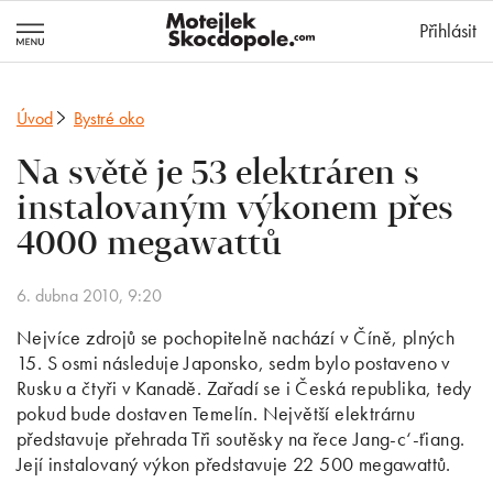
MotejlekSkocd
Přihlásit
Úvod
Bystré oko
Na světě je 53 elektráren s
instalovaným výkonem přes
4000 megawattů
6. dubna 2010, 9:20
Nejvíce zdrojů se pochopitelně nachází v Číně, plných
15. S osmi následuje Japonsko, sedm bylo postaveno v
Rusku a čtyři v Kanadě. Zařadí se i Česká republika, tedy
pokud bude dostaven Temelín. Největší elektrárnu
představuje přehrada Tři soutěsky na řece Jang-c‘-ťiang.
Její instalovaný výkon představuje 22 500 megawattů.