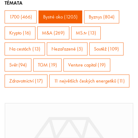
TÉMATA
1700 (466)
Bystré oko (1205)
Byznys (804)
Krypto (16)
M&A (269)
MS.tv (13)
Na cestách (13)
Nezařazené (5)
Soutěž (109)
Svět (94)
TGM (19)
Venture capital (19)
Zdravotnictví (17)
11 největších českých energetiků (11)