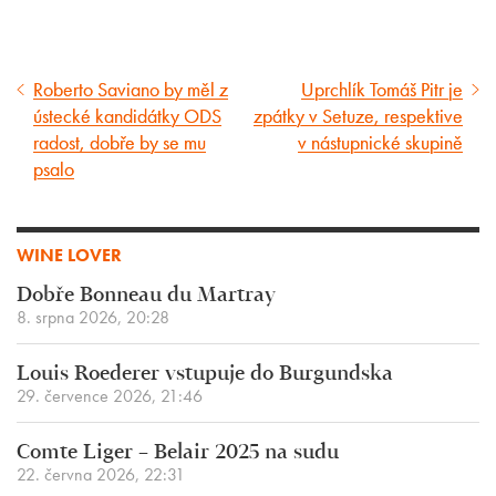
Roberto Saviano by měl z
Uprchlík Tomáš Pitr je
Předcházející
Následující
ústecké kandidátky ODS
zpátky v Setuze, respektive
článek
článek
radost, dobře by se mu
v nástupnické skupině
psalo
WINE LOVER
Dobře Bonneau du Martray
8. srpna 2026, 20:28
Louis Roederer vstupuje do Burgundska
29. července 2026, 21:46
Comte Liger – Belair 2025 na sudu
22. června 2026, 22:31