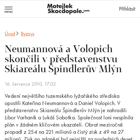
MotejlekSkocd
Přihlásit
Úvod
Byznys
Neumannová a Volopich
skončili v představenstvu
Skiareálu Špindlerův Mlýn
16. července 2010, 17:02
Vedení největšího tuzemského lyžařského střediska
opustili Kateřina Neumannová a Daniel Volopich. V
představenstvu Skiareálu Špindlerův Mlýn je nahradili
Libor Varhaník a Lukáš Sobotka. Společnost loni nesplnila
plán v žádném klíčovém ukazateli. Obrat meziročně
propadl z 254 na 221 milionů a čistý zisk z 49 na 27
milionů. Zisk po zdanění byl nejnižší za posledních deset