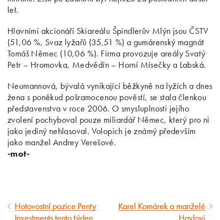
let.
Hlavními akcionáři Skiareálu Špindlerův Mlýn jsou ČSTV
(51,06 %, Svaz lyžařů (35,51 %) a gumárenský magnát
Tomáš Němec (10,06 %). Firma provozuje areály Svatý
Petr – Hromovka, Medvědín – Horní Mísečky a Labská.
Neumannová, bývalá vynikající běžkyně na lyžích a dnes
žena s poněkud pošramocenou pověstí, se stala členkou
představenstva v roce 2006. O smysluplnosti jejího
zvolení pochyboval pouze miliardář Němec, který pro ni
jako jediný nehlasoval. Volopich je známý především
jako manžel Andrey Verešové.
-mot-
Hotovostní pozice Penty
Karel Komárek a manželé
Předcházející
Následující
Investments tento týden
Havlovi