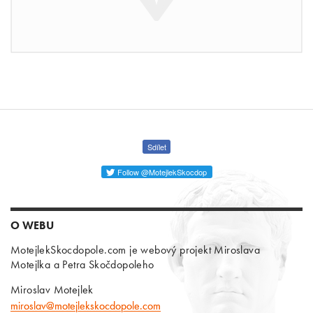
Sdílet
Follow @MotejlekSkocdop
O WEBU
MotejlekSkocdopole.com je webový projekt Miroslava
Motejlka a Petra Skočdopoleho
Miroslav Motejlek
miroslav@motejlekskocdopole.com