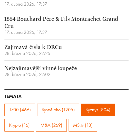
17. dubna 2026, 17:37
1864 Bouchard Père & Fils Montrachet Grand
Cru
17. dubna 2026, 17:37
Zajímavá čísla k DRCu
28. března 2026, 22:26
Nejzajímavější vinné loupeže
28. března 2026, 22:02
TÉMATA
1700 (466)
Bystré oko (1205)
Byznys (804)
Krypto (16)
M&A (269)
MS.tv (13)