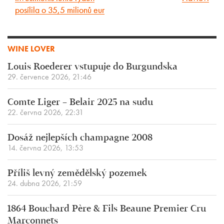
článek
článek
posílila o 35,5 milionů eur
WINE LOVER
Louis Roederer vstupuje do Burgundska
29. července 2026, 21:46
Comte Liger – Belair 2025 na sudu
22. června 2026, 22:31
Dosáž nejlepších champagne 2008
14. června 2026, 13:53
Příliš levný zemědělský pozemek
24. dubna 2026, 21:59
1864 Bouchard Père & Fils Beaune Premier Cru
Marconnets