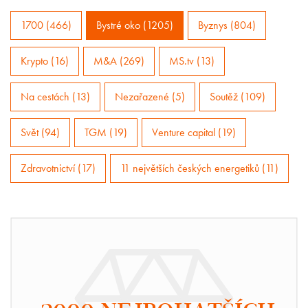
1700 (466)
Bystré oko (1205)
Byznys (804)
Krypto (16)
M&A (269)
MS.tv (13)
Na cestách (13)
Nezařazené (5)
Soutěž (109)
Svět (94)
TGM (19)
Venture capital (19)
Zdravotnictví (17)
11 největších českých energetiků (11)