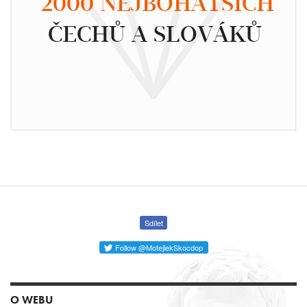
2000 NEJBOHATŠÍCH
ČECHŮ A SLOVÁKŮ
Sdílet
Follow @MotejlekSkocdop
O WEBU