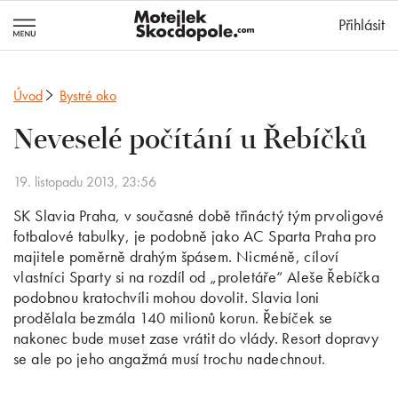
MotejlekSkocd
Přihlásit
Úvod
Bystré oko
Neveselé počítání u Řebíčků
19. listopadu 2013, 23:56
SK Slavia Praha, v současné době třináctý tým prvoligové
fotbalové tabulky, je podobně jako AC Sparta Praha pro
majitele poměrně drahým špásem. Nicméně, cíloví
vlastníci Sparty si na rozdíl od „proletáře“ Aleše Řebíčka
podobnou kratochvíli mohou dovolit. Slavia loni
prodělala bezmála 140 milionů korun. Řebíček se
nakonec bude muset zase vrátit do vlády. Resort dopravy
se ale po jeho angažmá musí trochu nadechnout.