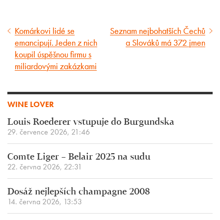
Komárkovi lidé se
Seznam nejbohatších Čechů
Předcházející
Následující
emancipují. Jeden z nich
a Slováků má 372 jmen
článek
článek
koupil úspěšnou firmu s
miliardovými zakázkami
WINE LOVER
Louis Roederer vstupuje do Burgundska
29. července 2026, 21:46
Comte Liger – Belair 2025 na sudu
22. června 2026, 22:31
Dosáž nejlepších champagne 2008
14. června 2026, 13:53