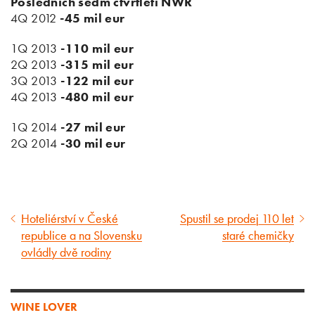
Posledních sedm čtvrtletí NWR
4Q 2012
-45 mil eur
1Q 2013
-110 mil eur
2Q 2013
-315 mil eur
3Q 2013
-122 mil eur
4Q 2013
-480 mil eur
1Q 2014
-27 mil eur
2Q 2014
-30 mil eur
Hoteliérství v České
Spustil se prodej 110 let
Předcházející
Následující
republice a na Slovensku
staré chemičky
článek
článek
ovládly dvě rodiny
WINE LOVER