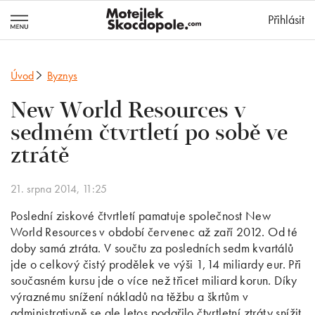
MotejlekSkocd
Přihlásit
Úvod
Byznys
New World Resources v
sedmém čtvrtletí po sobě ve
ztrátě
21. srpna 2014, 11:25
Poslední ziskové čtvrtletí pamatuje společnost New
World Resources v období červenec až zaří 2012. Od té
doby samá ztráta. V součtu za posledních sedm kvartálů
jde o celkový čistý prodělek ve výši 1,14 miliardy eur. Při
současném kursu jde o více než třicet miliard korun. Díky
výraznému snížení nákladů na těžbu a škrtům v
administrativně se ale letos podařilo čtvrtletní ztráty snížit