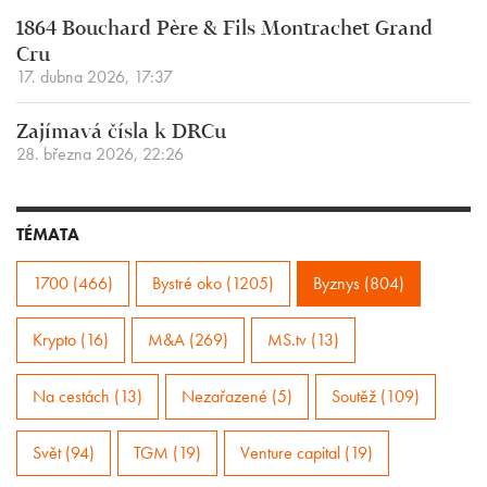
1864 Bouchard Père & Fils Montrachet Grand
Cru
17. dubna 2026, 17:37
Zajímavá čísla k DRCu
28. března 2026, 22:26
TÉMATA
1700 (466)
Bystré oko (1205)
Byznys (804)
Krypto (16)
M&A (269)
MS.tv (13)
Na cestách (13)
Nezařazené (5)
Soutěž (109)
Svět (94)
TGM (19)
Venture capital (19)