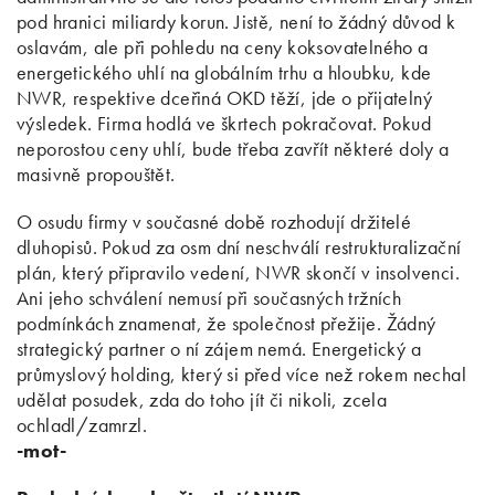
pod hranici miliardy korun. Jistě, není to žádný důvod k
oslavám, ale při pohledu na ceny koksovatelného a
energetického uhlí na globálním trhu a hloubku, kde
NWR, respektive dceřiná OKD těží, jde o přijatelný
výsledek. Firma hodlá ve škrtech pokračovat. Pokud
neporostou ceny uhlí, bude třeba zavřít některé doly a
masivně propouštět.
O osudu firmy v současné době rozhodují držitelé
dluhopisů. Pokud za osm dní neschválí restrukturalizační
plán, který připravilo vedení, NWR skončí v insolvenci.
Ani jeho schválení nemusí při současných tržních
podmínkách znamenat, že společnost přežije. Žádný
strategický partner o ní zájem nemá. Energetický a
průmyslový holding, který si před více než rokem nechal
udělat posudek, zda do toho jít či nikoli, zcela
ochladl/zamrzl.
-mot-