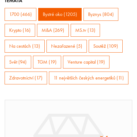
TÉMATA
1700 (466)
Bystré oko (1205)
Byznys (804)
Krypto (16)
M&A (269)
MS.tv (13)
Na cestách (13)
Nezařazené (5)
Soutěž (109)
Svět (94)
TGM (19)
Venture capital (19)
Zdravotnictví (17)
11 největších českých energetiků (11)