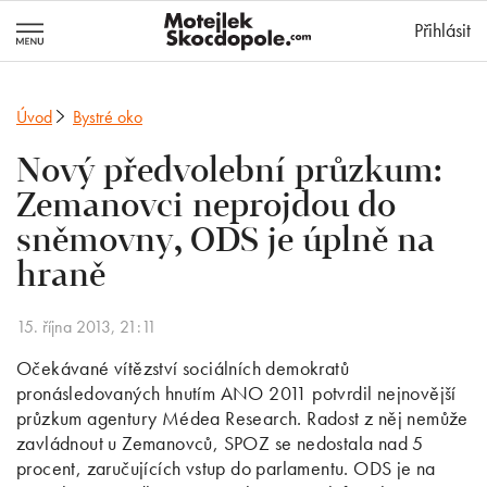
MotejlekSkocd
Přihlásit
Úvod
Bystré oko
Nový předvolební průzkum:
Zemanovci neprojdou do
sněmovny, ODS je úplně na
hraně
15. října 2013, 21:11
Očekávané vítězství sociálních demokratů
pronásledovaných hnutím ANO 2011 potvrdil nejnovější
průzkum agentury Médea Research. Radost z něj nemůže
zavládnout u Zemanovců, SPOZ se nedostala nad 5
procent, zaručujících vstup do parlamentu. ODS je na