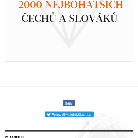
2000 NEJBOHATŠÍCH
ČECHŮ A SLOVÁKŮ
Sdílet
Follow @MotejlekSkocdop
O WEBU