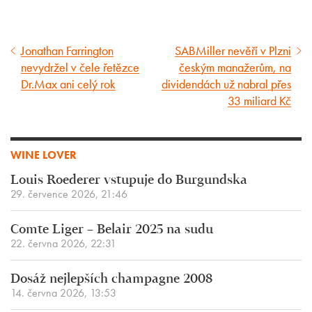
Jonathan Farrington
SABMiller nevěří v Plzni
Předcházející
Následující
nevydržel v čele řetězce
českým manažerům, na
článek
článek
Dr.Max ani celý rok
dividendách už nabral přes
33 miliard Kč
WINE LOVER
Louis Roederer vstupuje do Burgundska
29. července 2026, 21:46
Comte Liger – Belair 2025 na sudu
22. června 2026, 22:31
Dosáž nejlepších champagne 2008
14. června 2026, 13:53