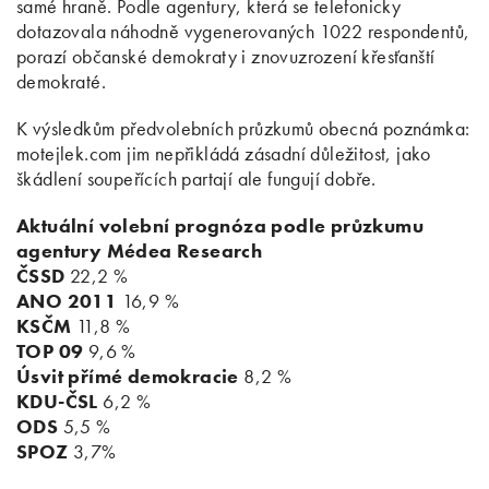
samé hraně. Podle agentury, která se telefonicky
dotazovala náhodně vygenerovaných 1022 respondentů,
porazí občanské demokraty i znovuzrození křesťanští
demokraté.
K výsledkům předvolebních průzkumů obecná poznámka:
motejlek.com jim nepřikládá zásadní důležitost, jako
škádlení soupeřících partají ale fungují dobře.
Aktuální volební prognóza podle průzkumu
agentury Médea Research
ČSSD
22,2 %
ANO 2011
16,9 %
KSČM
11,8 %
TOP 09
9,6 %
Úsvit přímé demokracie
8,2 %
KDU-ČSL
6,2 %
ODS
5,5 %
SPOZ
3,7%