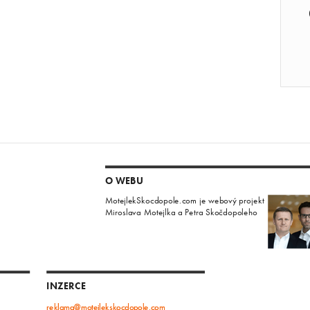
O WEBU
MotejlekSkocdopole.com je webový projekt
Miroslava Motejlka a Petra Skočdopoleho
INZERCE
reklama@motejlekskocdopole.com