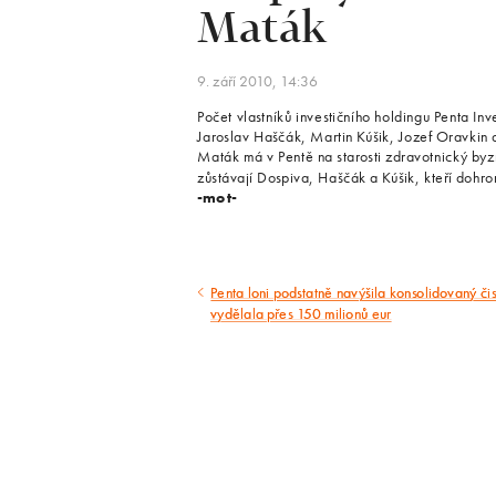
Maták
9. září 2010, 14:36
Počet vlastníků investičního holdingu Penta In
Jaroslav Haščák, Martin Kúšik, Jozef Oravkin 
Maták má v Pentě na starosti zdravotnický byz
zůstávají Dospiva, Haščák a Kúšik, kteří dohr
-mot-
Penta loni podstatně navýšila konsolidovaný čis
Předcházející
vydělala přes 150 milionů eur
článek