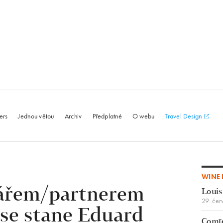
le.com
ers
Jednou větou
Archiv
Předplatné
O webu
Travel Design
WINE 
ářem/partnerem
Louis
29. čer
se stane Eduard
Comte