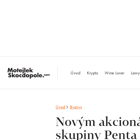
MotejlekSkocdopo
Úvod
Krypto
Wine Lover
Lawy
Úvod
Byznys
Novým akcion
skupiny Penta 