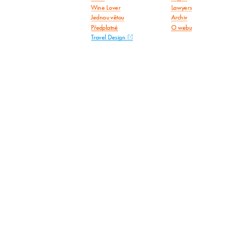
Wine Lover
Lawyers
Jednou větou
Archiv
Předplatné
O webu
Travel Design