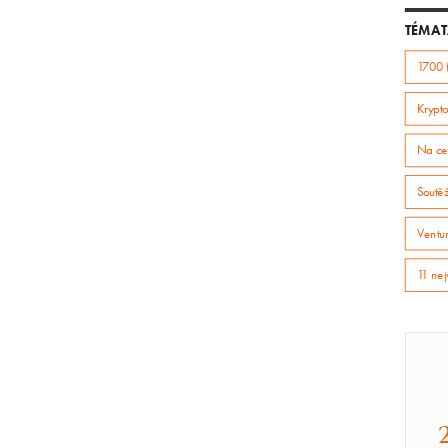
TÉMAT
1700 
Krypto
Na ce
Soutě
Ventur
11 nej