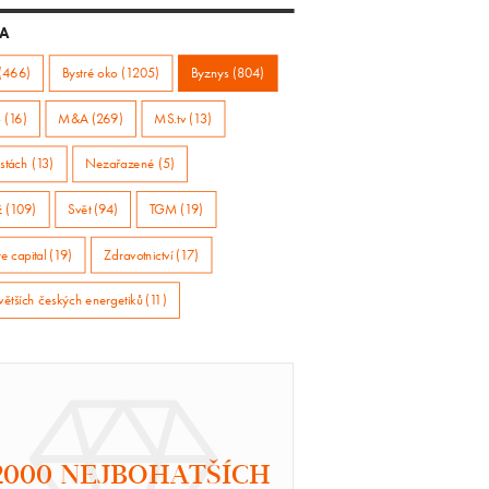
A
(466)
Bystré oko (1205)
Byznys (804)
 (16)
M&A (269)
MS.tv (13)
stách (13)
Nezařazené (5)
ž (109)
Svět (94)
TGM (19)
e capital (19)
Zdravotnictví (17)
větších českých energetiků (11)
2000 NEJBOHATŠÍCH