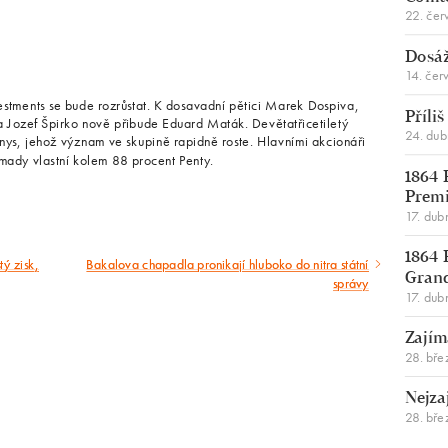
22. čer
Dosáž
14. čer
vestments se bude rozrůstat. K dosavadní pětici Marek Dospiva,
Příli
a Jozef Špirko nově přibude Eduard Maták. Devětatřicetiletý
24. du
nys, jehož význam ve skupině rapidně roste. Hlavními akcionáři
omady vlastní kolem 88 procent Penty.
1864 
Premi
17. dub
1864 
tý zisk,
Bakalova chapadla pronikají hluboko do nitra státní
Následující
Gran
správy
17. dub
článek
Zajím
28. bře
Nejza
28. bře