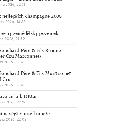
vna 2026, 22:31
 nejlepších champagne 2008
vna 2026, 13:53
š levný zemědělský pozemek
bna 2026, 21:59
Bouchard Père & Fils Beaune
er Cru Marconnets
na 2026, 17:37
Bouchard Père & Fils Montrachet
d Cru
na 2026, 17:37
avá čísla k DRCu
zna 2026, 22:26
jímavější vinné loupeže
zna 2026, 22:02