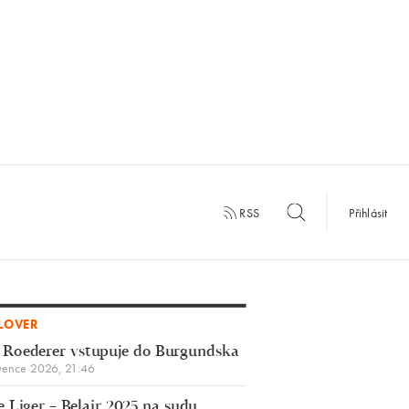
RSS
Přihlásit
LOVER
 Roederer vstupuje do Burgundska
vence 2026, 21:46
 Liger – Belair 2025 na sudu