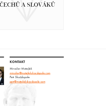
ČECHŮ A SLOVÁKŮ
KONTAKT
Miroslav Motejlek
miroslav@motejlekskocdopole.com
Petr Skočdopole
petr@motejlekskocdopole.com