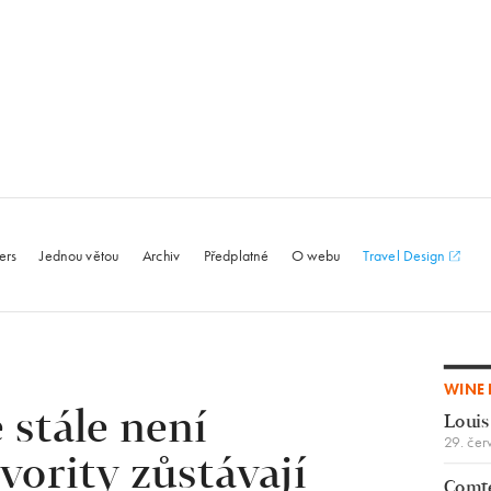
le.com
ers
Jednou větou
Archiv
Předplatné
O webu
Travel Design
WINE 
 stále není
Louis
29. čer
vority zůstávají
Comte