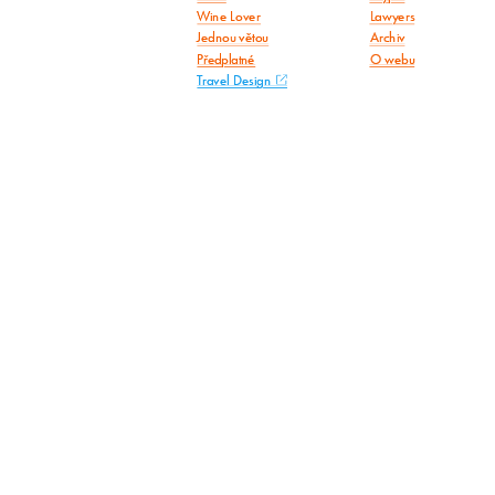
Wine Lover
Lawyers
Jednou větou
Archiv
Předplatné
O webu
Travel Design