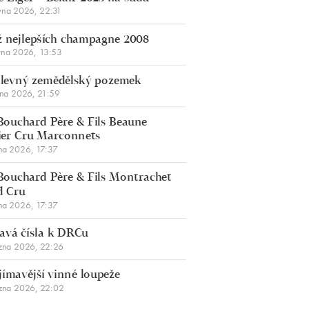
vna 2026, 22:31
 nejlepších champagne 2008
vna 2026, 13:53
š levný zemědělský pozemek
bna 2026, 21:59
Bouchard Père & Fils Beaune
er Cru Marconnets
na 2026, 17:37
Bouchard Père & Fils Montrachet
d Cru
na 2026, 17:37
avá čísla k DRCu
zna 2026, 22:26
jímavější vinné loupeže
zna 2026, 22:02