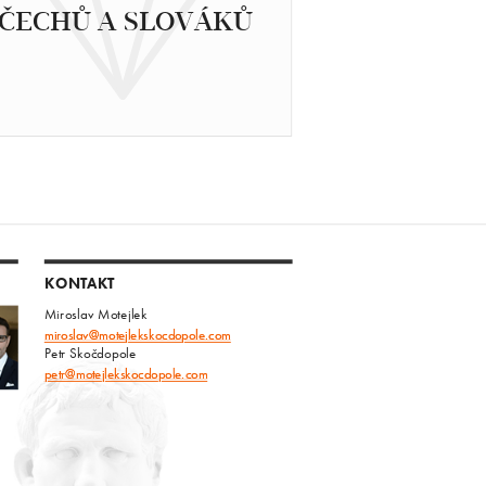
ČECHŮ A SLOVÁKŮ
KONTAKT
Miroslav Motejlek
miroslav@motejlekskocdopole.com
Petr Skočdopole
petr@motejlekskocdopole.com