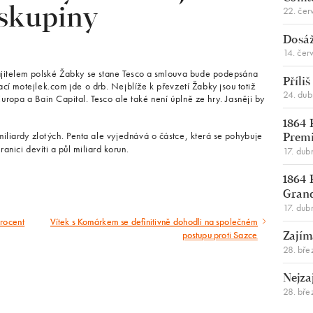
22. čer
 skupiny
Dosáž
14. čer
ajitelem polské Žabky se stane Tesco a smlouva bude podepsána
Příli
cí motejlek.com jde o drb. Nejblíže k převzetí Žabky jsou totiž
24. du
uropa a Bain Capital. Tesco ale také není úplně ze hry. Jasněji by
1864 
iliardy zlotých. Penta ale vyjednává o částce, která se pohybuje
Premi
anici devíti a půl miliard korun.
17. dub
1864 
Gran
17. dub
procent
Vítek s Komárkem se definitivně dohodli na společném
Následující
postupu proti Sazce
Zajím
článek
28. bře
Nejza
28. bře