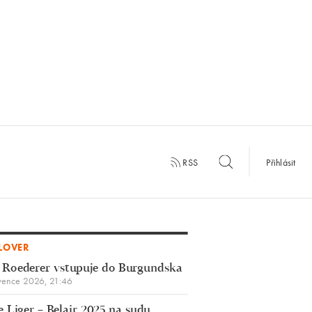
RSS
Přihlásit
LOVER
 Roederer vstupuje do Burgundska
vence 2026, 21:46
 Liger – Belair 2025 na sudu