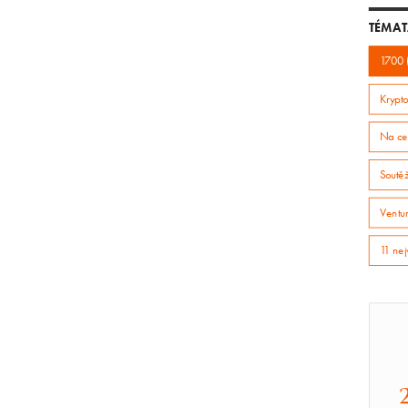
TÉMAT
1700 
Krypto
Na ce
Soutě
Ventur
11 nej