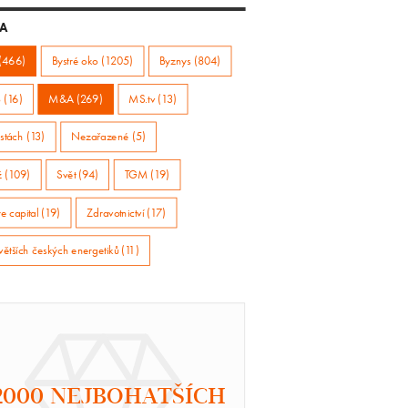
A
(466)
Bystré oko (1205)
Byznys (804)
 (16)
M&A (269)
MS.tv (13)
stách (13)
Nezařazené (5)
ž (109)
Svět (94)
TGM (19)
e capital (19)
Zdravotnictví (17)
větších českých energetiků (11)
2000 NEJBOHATŠÍCH