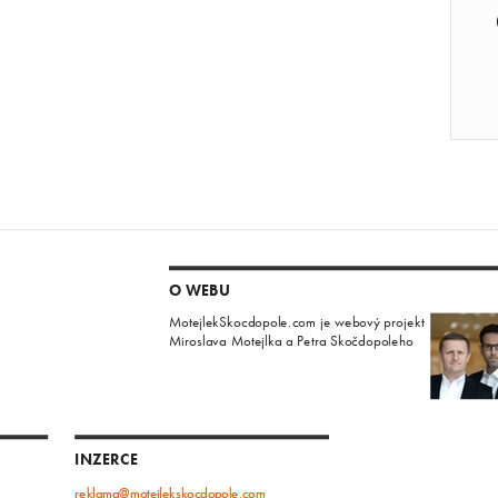
O WEBU
MotejlekSkocdopole.com je webový projekt
Miroslava Motejlka a Petra Skočdopoleho
INZERCE
reklama@motejlekskocdopole.com