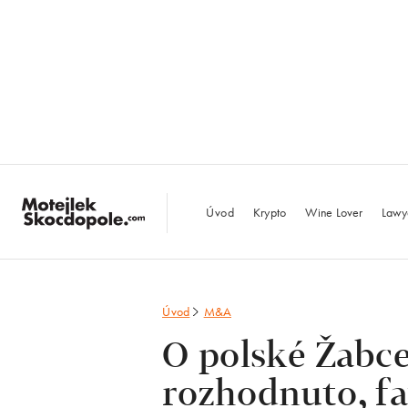
MotejlekSkocdopo
Úvod
Krypto
Wine Lover
Lawy
Úvod
M&A
O polské Žabce
rozhodnuto, fa