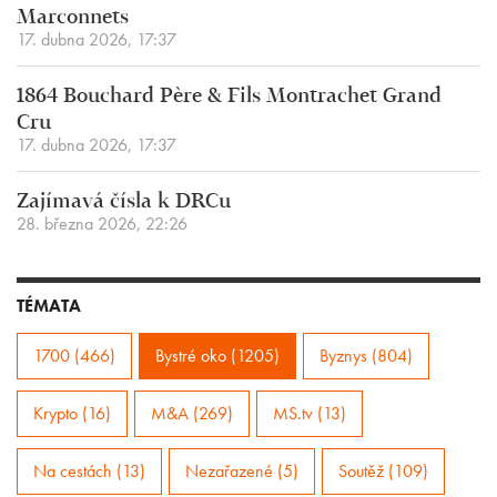
Marconnets
17. dubna 2026, 17:37
1864 Bouchard Père & Fils Montrachet Grand
Cru
17. dubna 2026, 17:37
Zajímavá čísla k DRCu
28. března 2026, 22:26
TÉMATA
1700 (466)
Bystré oko (1205)
Byznys (804)
Krypto (16)
M&A (269)
MS.tv (13)
Na cestách (13)
Nezařazené (5)
Soutěž (109)