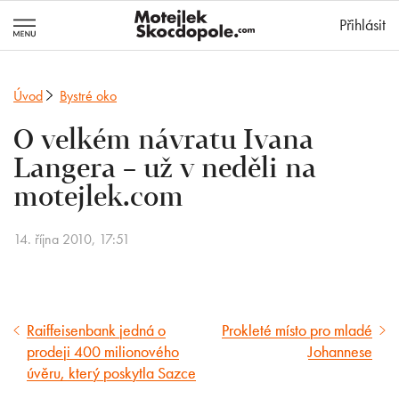
MotejlekSkocd
Přihlásit
Úvod
Bystré oko
O velkém návratu Ivana
Langera – už v neděli na
motejlek.com
14. října 2010, 17:51
Raiffeisenbank jedná o
Prokleté místo pro mladé
Předcházející
Následující
prodeji 400 milionového
Johannese
článek
článek
úvěru, který poskytla Sazce