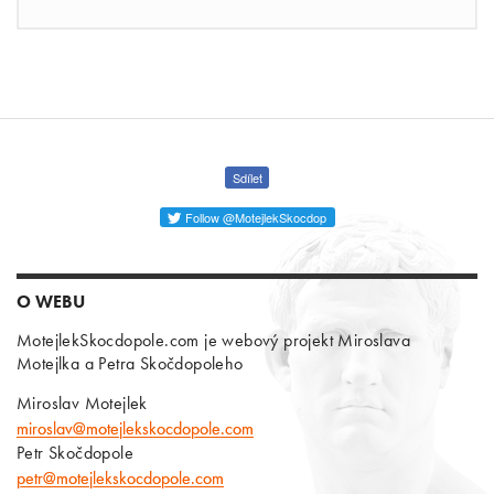
Sdílet
Follow @MotejlekSkocdop
O WEBU
MotejlekSkocdopole.com je webový projekt Miroslava
Motejlka a Petra Skočdopoleho
Miroslav Motejlek
miroslav@motejlekskocdopole.com
Petr Skočdopole
petr@motejlekskocdopole.com