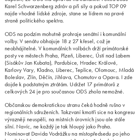
Karel Schwarzenberg zdráv a při síly a pokud TOP 09
najde vhodné lidské zdroje, stane se lídrem na pravé
straně politického spektra.
ODS na podzim mohutně prohraje senátní i komunální
volby. V senátu obhajuje 18 z 27 křesel, což je
neobhájitelné. V komunálních volbách drží primátorské
posty ve městech Praha, Plzeň, Liberec, Ústí nad Labem
(Sisákův Jan Kubata), Pardubice, Hradec Králové,
Karlovy Vary, Kladno, Liberec, Teplice, Olomouc, Mladá
Boleslav, Zlín, Děčín, Jihlava, Chomutov a Opava. I zde
dojde k podstatným ztrátám. Udržet 17 primátorů z
celkových 24 je pro současnou ODS zhola nemožné.
Občanskou demokratickou stranu čeká hodně rušno v
regionálních sdruženích. Takzvaní kmotři sice na kongresu
výrazněji neuspěli, na místních úrovních jsou ale stále
silní. Navíc, ne každý je tak hloupý jako Praha.
Nominovat Davida Vodrážku na místopředsedu po jeho