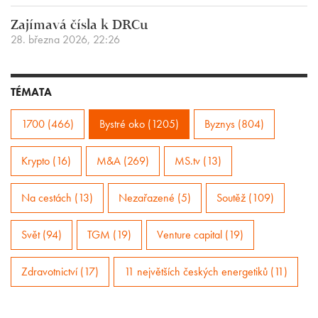
Zajímavá čísla k DRCu
28. března 2026, 22:26
TÉMATA
1700 (466)
Bystré oko (1205)
Byznys (804)
Krypto (16)
M&A (269)
MS.tv (13)
Na cestách (13)
Nezařazené (5)
Soutěž (109)
Svět (94)
TGM (19)
Venture capital (19)
Zdravotnictví (17)
11 největších českých energetiků (11)