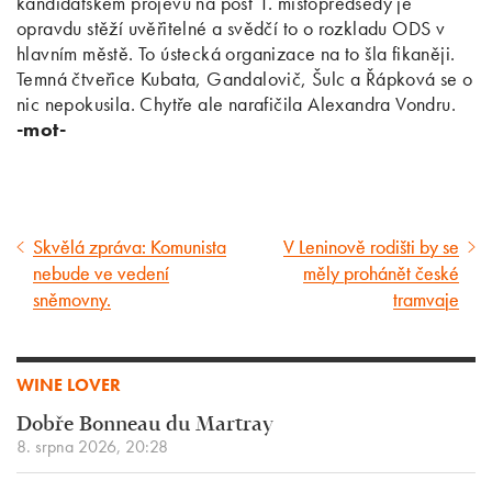
kandidátském projevu na post 1. místopředsedy je
opravdu stěží uvěřitelné a svědčí to o rozkladu ODS v
hlavním městě. To ústecká organizace na to šla fikaněji.
Temná čtveřice Kubata, Gandalovič, Šulc a Řápková se o
nic nepokusila. Chytře ale narafičila Alexandra Vondru.
-mot-
Skvělá zpráva: Komunista
V Leninově rodišti by se
Předcházející
Následující
nebude ve vedení
měly prohánět české
článek
článek
sněmovny.
tramvaje
WINE LOVER
Dobře Bonneau du Martray
8. srpna 2026, 20:28