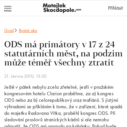
MotejlekSkocd
Přihlásit
Úvod
Bystré oko
ODS má primátory v 17 z 24
statutárních měst, na podzim
může téměř všechny ztratit
21. června 2010, 13:50
Ještě v pátek nebylo zcela zřetelné, jestli v pražském
kongresovém hotelu Clarion proběhne, za a) kongres
ODS nebo za b) celorepublikový sraz mafiánů. S jistými
výhradami se přikláním k tomu, že v zařízení, které spadá
do majetku Radovana Vítka, proběhl kongres ODS. Při
sledování proslovů stranických kádrů si ale nemohu
odpustit, že ODS má opravdu na kahánku. Pokud bude