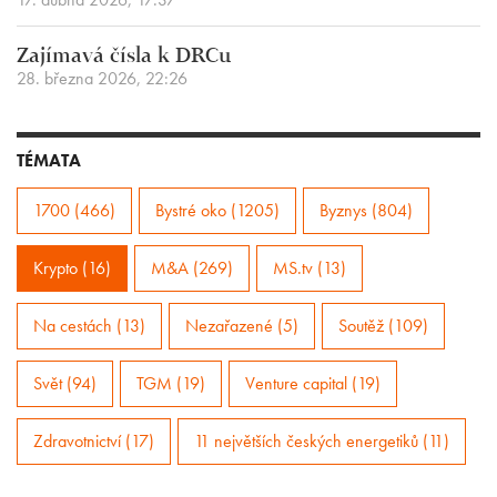
Zajímavá čísla k DRCu
28. března 2026, 22:26
TÉMATA
1700 (466)
Bystré oko (1205)
Byznys (804)
Krypto (16)
M&A (269)
MS.tv (13)
Na cestách (13)
Nezařazené (5)
Soutěž (109)
Svět (94)
TGM (19)
Venture capital (19)
Zdravotnictví (17)
11 největších českých energetiků (11)