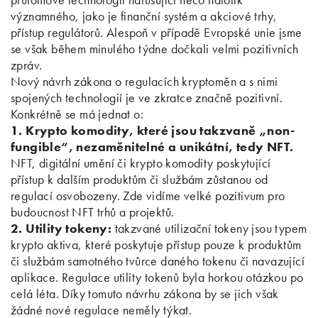
významného, jako je finanční systém a akciové trhy,
přístup regulátorů. Alespoň v případě Evropské unie jsme
se však během minulého týdne dočkali velmi pozitivních
zpráv.
Nový návrh zákona o regulacích kryptoměn a s nimi
spojených technologií je ve zkratce značně pozitivní.
Konkrétně se má jednat o:
1. Krypto komodity, které jsou takzvaně „non-
fungible“, nezaměnitelné a unikátní, tedy NFT.
NFT, digitální umění či krypto komodity poskytující
přístup k dalším produktům či službám zůstanou od
regulací osvobozeny. Zde vidíme velké pozitivum pro
budoucnost NFT trhů a projektů.
2. Utility tokeny:
takzvané utilizační tokeny jsou typem
krypto aktiva, které poskytuje přístup pouze k produktům
či službám samotného tvůrce daného tokenu či navazující
aplikace. Regulace utility tokenů byla horkou otázkou po
celá léta. Díky tomuto návrhu zákona by se jich však
žádné nové regulace neměly týkat.