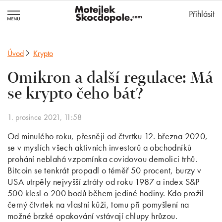
MotejlekSkocd
Přihlásit
Úvod
Krypto
Omikron a další regulace: Má
se krypto čeho bát?
1. prosince 2021, 11:58
Od minulého roku, přesněji od čtvrtku 12. března 2020,
se v myslích všech aktivních investorů a obchodníků
prohání neblahá vzpomínka covidovou demolici trhů.
Bitcoin se tenkrát propadl o téměř 50 procent, burzy v
USA utrpěly nejvyšší ztráty od roku 1987 a index S&P
500 klesl o 200 bodů během jediné hodiny. Kdo prožil
černý čtvrtek na vlastní kůži, tomu při pomyšlení na
možné brzké opakování vstávají chlupy hrůzou.