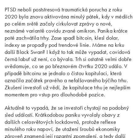
PTSD neboli poststresová traumatická porucha z roku
2020 byla znovu aktivována minulý pátek, kdy v médiích
po celém světě začaly cirkulovat zprávy o nové,
neznámé variantě covidu zvané omikron. Panika krátce
poté zachvátila trhy. Zase spadl bitcoin, klesl dolar,
indexy se propadly pod trendové linie. Máme na krku
další Black Swan? I když to tak může vypadat, covidová
černá labuť už není, co bývala. Trh si ostatně velmi dobře
uvědomuje, co se po březnovém čtvrtku 2020 událo. V
případě bitcoinu se jednalo o čistou kapitulaci, která
označila začátek pravého a nefalšovaného býčího trhu.
Zkušení investoři už vědí, že kapitulace trhu je nejlepším
momentem pro vstup pro dlouhodobé pozice.
Aktuálně to vypadá, že se investoři chystají na podobný
sled událostí. Krátkodobou paniku vyvolaly obavy z
dalších celosvětových lockdownů, protože reflexe
minulého roku napoví, že utažení šroubů ekonomiky
zároveň znamená její razantní zpomalení, a tedy další