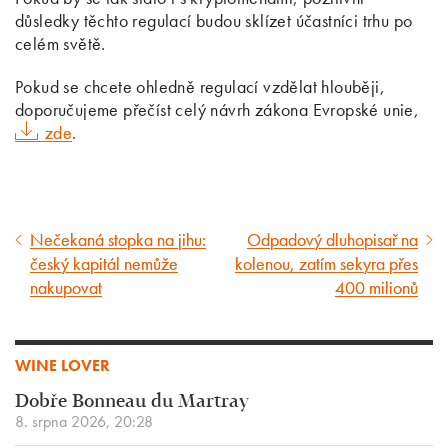
důsledky těchto regulací budou sklízet účastníci trhu po
celém světě.
Pokud se chcete ohledně regulací vzdělat hlouběji,
doporučujeme přečíst celý návrh zákona Evropské unie,
zde
.
Nečekaná stopka na jihu:
Odpadový dluhopisař na
Předcházející
Následující
český kapitál nemůže
kolenou, zatím sekyra přes
článek
článek
nakupovat
400 milionů
WINE LOVER
Dobře Bonneau du Martray
8. srpna 2026, 20:28