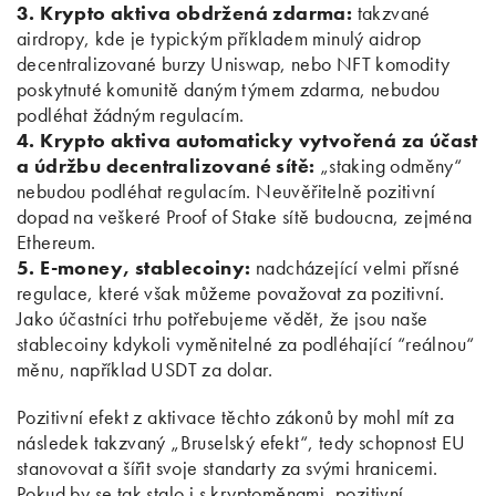
3. Krypto aktiva obdržená zdarma:
takzvané
airdropy, kde je typickým příkladem minulý aidrop
decentralizované burzy Uniswap, nebo NFT komodity
poskytnuté komunitě daným týmem zdarma, nebudou
podléhat žádným regulacím.
4. Krypto aktiva automaticky vytvořená za účast
a údržbu decentralizované sítě:
„staking odměny“
nebudou podléhat regulacím. Neuvěřitelně pozitivní
dopad na veškeré Proof of Stake sítě budoucna, zejména
Ethereum.
5. E-money, stablecoiny:
nadcházející velmi přísné
regulace, které však můžeme považovat za pozitivní.
Jako účastníci trhu potřebujeme vědět, že jsou naše
stablecoiny kdykoli vyměnitelné za podléhající “reálnou“
měnu, například USDT za dolar.
Pozitivní efekt z aktivace těchto zákonů by mohl mít za
následek takzvaný „Bruselský efekt“, tedy schopnost EU
stanovovat a šířit svoje standarty za svými hranicemi.
Pokud by se tak stalo i s kryptoměnami, pozitivní