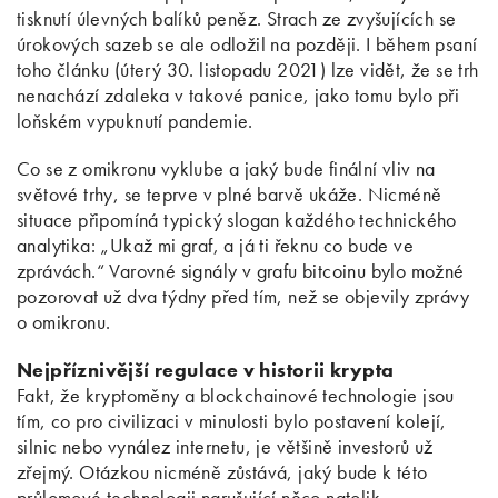
tisknutí úlevných balíků peněz. Strach ze zvyšujících se
úrokových sazeb se ale odložil na později. I během psaní
toho článku (úterý 30. listopadu 2021) lze vidět, že se trh
nenachází zdaleka v takové panice, jako tomu bylo při
loňském vypuknutí pandemie.
Co se z omikronu vyklube a jaký bude finální vliv na
světové trhy, se teprve v plné barvě ukáže. Nicméně
situace připomíná typický slogan každého technického
analytika: „Ukaž mi graf, a já ti řeknu co bude ve
zprávách.“ Varovné signály v grafu bitcoinu bylo možné
pozorovat už dva týdny před tím, než se objevily zprávy
o omikronu.
Nejpříznivější regulace v historii krypta
Fakt, že kryptoměny a blockchainové technologie jsou
tím, co pro civilizaci v minulosti bylo postavení kolejí,
silnic nebo vynález internetu, je většině investorů už
zřejmý. Otázkou nicméně zůstává, jaký bude k této
průlomové technologii narušující něco natolik