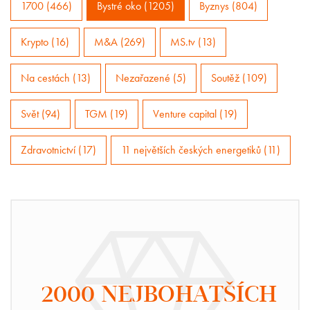
1700 (466)
Bystré oko (1205)
Byznys (804)
Krypto (16)
M&A (269)
MS.tv (13)
Na cestách (13)
Nezařazené (5)
Soutěž (109)
Svět (94)
TGM (19)
Venture capital (19)
Zdravotnictví (17)
11 největších českých energetiků (11)
2000 NEJBOHATŠÍCH