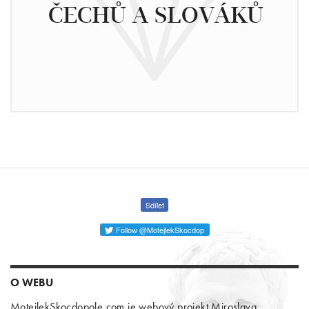
ČECHŮ A SLOVÁKŮ
Sdílet
Follow @MotejlekSkocdop
O WEBU
MotejlekSkocdopole.com je webový projekt Miroslava