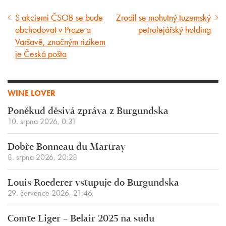
S akciemi ČSOB se bude
Zrodil se mohutný tuzemský
Předcházející
Následující
obchodovat v Praze a
petrolejářský holding
článek
článek
Varšavě, značným rizikem
je Česká pošta
WINE LOVER
Poněkud děsivá zpráva z Burgundska
10. srpna 2026, 0:31
Dobře Bonneau du Martray
8. srpna 2026, 20:28
Louis Roederer vstupuje do Burgundska
29. července 2026, 21:46
Comte Liger – Belair 2025 na sudu