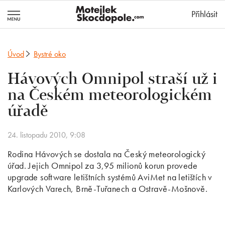
MotejlekSkocd
Přihlásit
Úvod
Bystré oko
Hávových Omnipol straší už i
na Českém meteorologickém
úřadě
24. listopadu 2010, 9:08
Rodina Hávových se dostala na Český meteorologický
úřad. Jejich Omnipol za 3,95 milionů korun provede
upgrade software letištních systémů AviMet na letištích v
Karlových Varech, Brně-Tuřanech a Ostravě-Mošnově.