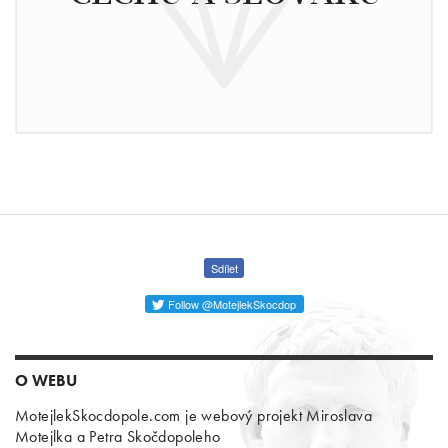
Sdílet
Follow @MotejlekSkocdop
O WEBU
MotejlekSkocdopole.com je webový projekt Miroslava
Motejlka a Petra Skočdopoleho