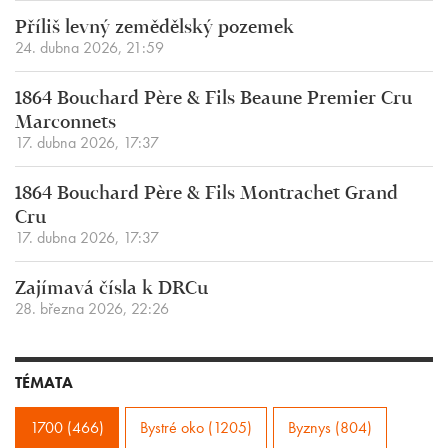
Příliš levný zemědělský pozemek
24. dubna 2026, 21:59
1864 Bouchard Père & Fils Beaune Premier Cru
Marconnets
17. dubna 2026, 17:37
1864 Bouchard Père & Fils Montrachet Grand
Cru
17. dubna 2026, 17:37
Zajímavá čísla k DRCu
28. března 2026, 22:26
TÉMATA
1700 (466)
Bystré oko (1205)
Byznys (804)