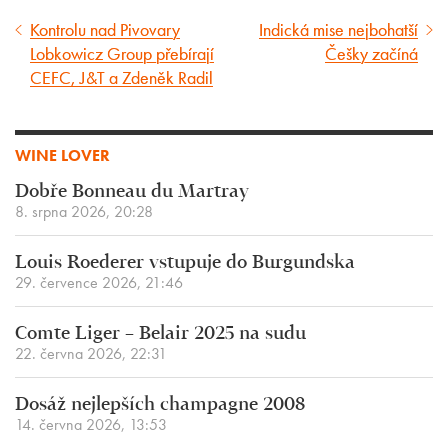
Kontrolu nad Pivovary
Indická mise nejbohatší
Předcházející
Následující
Lobkowicz Group přebírají
Češky začíná
článek
článek
CEFC, J&T a Zdeněk Radil
WINE LOVER
Dobře Bonneau du Martray
8. srpna 2026, 20:28
Louis Roederer vstupuje do Burgundska
29. července 2026, 21:46
Comte Liger – Belair 2025 na sudu
22. června 2026, 22:31
Dosáž nejlepších champagne 2008
14. června 2026, 13:53