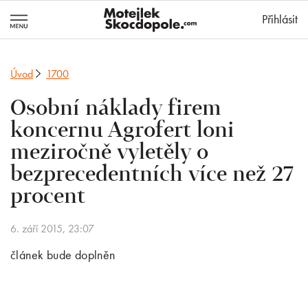
MotejlekSkocd
Přihlásit
Úvod
1700
Osobní náklady firem
koncernu Agrofert loni
meziročně vyletěly o
bezprecedentních více než 27
procent
6. září 2015, 23:07
článek bude doplněn