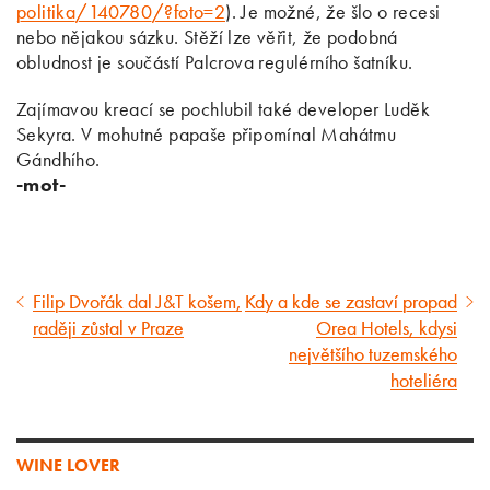
politika/140780/?foto=2
). Je možné, že šlo o recesi
nebo nějakou sázku. Stěží lze věřit, že podobná
obludnost je součástí Palcrova regulérního šatníku.
Zajímavou kreací se pochlubil také developer Luděk
Sekyra. V mohutné papaše připomínal Mahátmu
Gándhího.
-mot-
Filip Dvořák dal J&T košem,
Kdy a kde se zastaví propad
Předcházející
Následující
raději zůstal v Praze
Orea Hotels, kdysi
článek
článek
největšího tuzemského
hoteliéra
WINE LOVER