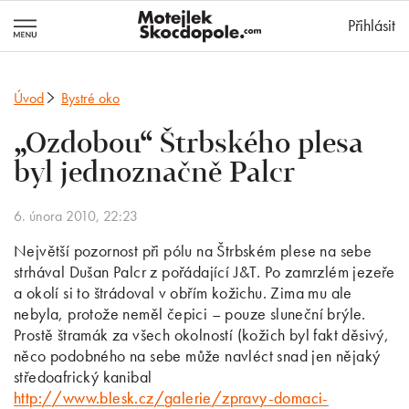
MotejlekSkocd
Přihlásit
Úvod
Bystré oko
„Ozdobou“ Štrbského plesa
byl jednoznačně Palcr
6. února 2010, 22:23
Největší pozornost při pólu na Štrbském plese na sebe
strhával Dušan Palcr z pořádající J&T. Po zamrzlém jezeře
a okolí si to štrádoval v obřím kožichu. Zima mu ale
nebyla, protože neměl čepici – pouze sluneční brýle.
Prostě štramák za všech okolností (kožich byl fakt děsivý,
něco podobného na sebe může navléct snad jen nějaký
středoafrický kanibal
http://www.blesk.cz/galerie/zpravy-domaci-