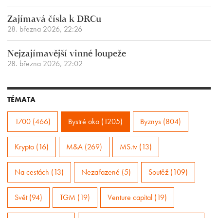
Zajímavá čísla k DRCu
28. března 2026, 22:26
Nejzajímavější vinné loupeže
28. března 2026, 22:02
TÉMATA
1700 (466)
Bystré oko (1205)
Byznys (804)
Krypto (16)
M&A (269)
MS.tv (13)
Na cestách (13)
Nezařazené (5)
Soutěž (109)
Svět (94)
TGM (19)
Venture capital (19)