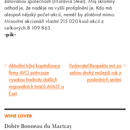
žalovanou společností (Moravia Steel). Můj skromný
odhad je, že naděje na vyšší protiplnění je. Kdo má
alespoň nějaký počet akcií, neměl by zůstávat mimo.
Minoritní akcionáři vlastní 215 020 kusů akcií z
celkových 8 109 863.
-pik-
Aktuální tržní kapitalizace
Vydavatel Respektu má za
Předcházející
Následující
firmy AVG potvrzuje
sebou druhý nejlepší rok z
článek
článek
vysokou hodnotu dalších
posledních sedmi
regionálních hráčů AVAST a
Eset
WINE LOVER
Dobře Bonneau du Martray