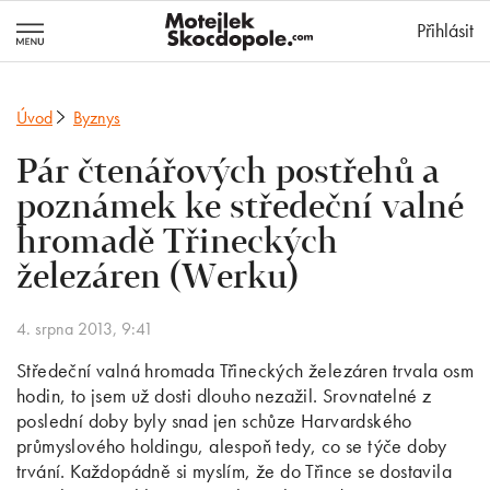
MotejlekSkocd
Přihlásit
Úvod
Byznys
Pár čtenářových postřehů a
poznámek ke středeční valné
hromadě Třineckých
železáren (Werku)
4. srpna 2013, 9:41
Středeční valná hromada Třineckých železáren trvala osm
hodin, to jsem už dosti dlouho nezažil. Srovnatelné z
poslední doby byly snad jen schůze Harvardského
průmyslového holdingu, alespoň tedy, co se týče doby
trvání. Každopádně si myslím, že do Třince se dostavila