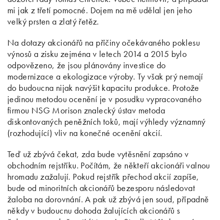
mi jak z třetí pomocné. Dojem na mě udělal jen jeho
velký prsten a zlatý řetěz.
Na dotazy akcionářů na příčiny očekávaného poklesu
výnosů a zisku zejména v letech 2014 a 2015 bylo
odpovězeno, že jsou plánovány investice do
modernizace a ekologizace výroby. Ty však prý nemají
do budoucna nijak navýšit kapacitu produkce. Protože
jedinou metodou ocenění je v posudku vypracovaného
firmou NSG Morison znalecký ústav metoda
diskontovaných peněžních toků, mají výhledy významný
(rozhodující) vliv na konečné ocenění akcií.
Teď už zbývá čekat, zda bude vytěsnění zapsáno v
obchodním rejstříku. Počítám, že někteří akcionáři valnou
hromadu zažalují. Pokud rejstřík přechod akcií zapíše,
bude od minoritních akcionářů bezesporu následovat
žaloba na dorovnání. A pak už zbývá jen soud, případně
někdy v budoucnu dohoda žalujících akcionářů s