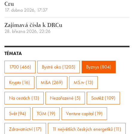
Cru
17. dubna 2026, 17:37
Zajímavá čísla k DRCu
28. března 2026, 22:26
TÉMATA
1700 (466)
Bystré oko (1205)
Byznys (804)
Krypto (16)
M&A (269)
MS.tv (13)
Na cestách (13)
Nezařazené (5)
Soutěž (109)
Svět (94)
TGM (19)
Venture capital (19)
Zdravotnictví (17)
11 největších českých energetiků (11)