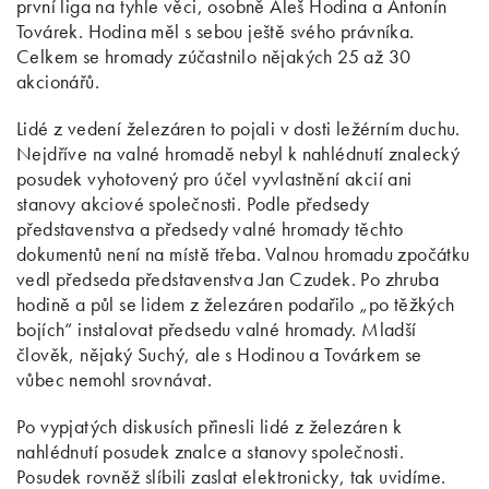
první liga na tyhle věci, osobně Aleš Hodina a Antonín
Továrek. Hodina měl s sebou ještě svého právníka.
Celkem se hromady zúčastnilo nějakých 25 až 30
akcionářů.
Lidé z vedení železáren to pojali v dosti ležérním duchu.
Nejdříve na valné hromadě nebyl k nahlédnutí znalecký
posudek vyhotovený pro účel vyvlastnění akcií ani
stanovy akciové společnosti. Podle předsedy
představenstva a předsedy valné hromady těchto
dokumentů není na místě třeba. Valnou hromadu zpočátku
vedl předseda představenstva Jan Czudek. Po zhruba
hodině a půl se lidem z železáren podařilo „po těžkých
bojích“ instalovat předsedu valné hromady. Mladší
člověk, nějaký Suchý, ale s Hodinou a Továrkem se
vůbec nemohl srovnávat.
Po vypjatých diskusích přinesli lidé z železáren k
nahlédnutí posudek znalce a stanovy společnosti.
Posudek rovněž slíbili zaslat elektronicky, tak uvidíme.