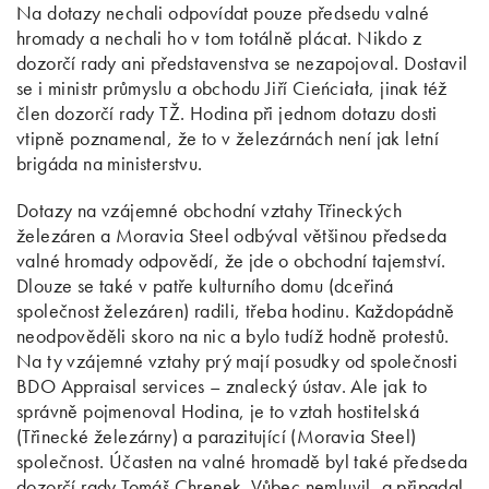
Na dotazy nechali odpovídat pouze předsedu valné
hromady a nechali ho v tom totálně plácat. Nikdo z
dozorčí rady ani představenstva se nezapojoval. Dostavil
se i ministr průmyslu a obchodu Jiří Cieńciała, jinak též
člen dozorčí rady TŽ. Hodina při jednom dotazu dosti
vtipně poznamenal, že to v železárnách není jak letní
brigáda na ministerstvu.
Dotazy na vzájemné obchodní vztahy Třineckých
železáren a Moravia Steel odbýval většinou předseda
valné hromady odpovědí, že jde o obchodní tajemství.
Dlouze se také v patře kulturního domu (dceřiná
společnost železáren) radili, třeba hodinu. Každopádně
neodpověděli skoro na nic a bylo tudíž hodně protestů.
Na ty vzájemné vztahy prý mají posudky od společnosti
BDO Appraisal services – znalecký ústav. Ale jak to
správně pojmenoval Hodina, je to vztah hostitelská
(Třinecké železárny) a parazitující (Moravia Steel)
společnost. Účasten na valné hromadě byl také předseda
dozorčí rady Tomáš Chrenek. Vůbec nemluvil, a připadal