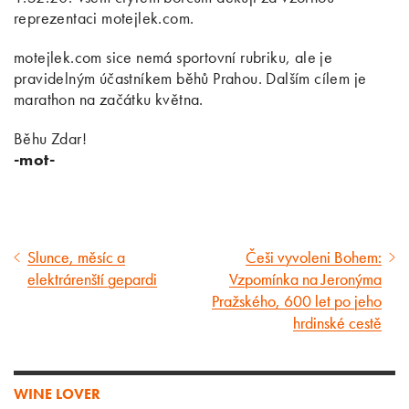
reprezentaci motejlek.com.
motejlek.com sice nemá sportovní rubriku, ale je
pravidelným účastníkem běhů Prahou. Dalším cílem je
marathon na začátku května.
Běhu Zdar!
-mot-
Slunce, měsíc a
Češi vyvoleni Bohem:
Předcházející
Následující
elektrárenští gepardi
Vzpomínka na Jeronýma
článek
článek
Pražského, 600 let po jeho
hrdinské cestě
WINE LOVER