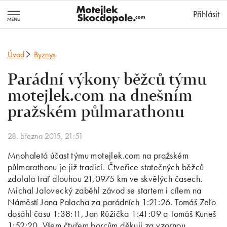
MotejlekSkocd
Přihlásit
Úvod
Byznys
Parádní výkony běžců týmu
motejlek.com na dnešním
pražském půlmarathonu
28. března 2015, 21:51
Mnohaletá účast týmu motejlek.com na pražském
půlmarathonu je již tradicí. Čtveřice statečných běžců
zdolala trať dlouhou 21,0975 km ve skvělých časech.
Michal Jalovecký zaběhl závod se startem i cílem na
Náměstí Jana Palacha za parádních 1:21:26. Tomáš Zeľo
dosáhl času 1:38:11, Jan Růžička 1:41:09 a Tomáš Kuneš
1:52:20. Všem čtyřem borcům děkuji za vzornou