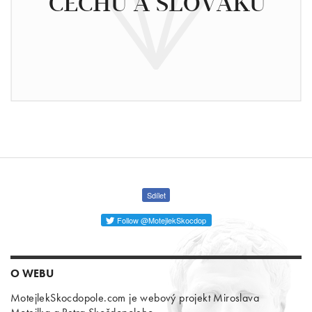
ČECHŮ A SLOVÁKŮ
Sdílet
Follow @MotejlekSkocdop
O WEBU
MotejlekSkocdopole.com je webový projekt Miroslava