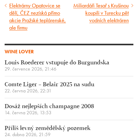
Elektrárny Opatovice se
Miliardáři Tesař s Krušinou
Předcházející
Následující
dělí, ČEZ nezíská přímo
koupili v Turecku pět
článek
článek
akcie Pražské teplárenské,
vodních elektráren
ale firmu
WINE LOVER
Louis Roederer vstupuje do Burgundska
29. července 2026, 21:46
Comte Liger – Belair 2025 na sudu
22. června 2026, 22:31
Dosáž nejlepších champagne 2008
14. června 2026, 13:53
Příliš levný zemědělský pozemek
24. dubna 2026, 21:59