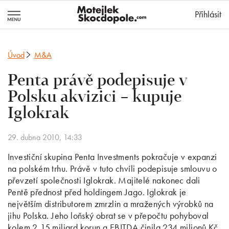
MotejlekSkocd
Přihlásit
Úvod
M&A
Penta právě podepisuje v
Polsku akvizici – kupuje
Iglokrak
29. dubna 2010, 14:33
Investiční skupina Penta Investments pokračuje v expanzi
na polském trhu. Právě v tuto chvíli podepisuje smlouvu o
převzetí společnosti Iglokrak. Majitelé nakonec dali
Pentě přednost před holdingem Jago. Iglokrak je
největším distributorem zmrzlin a mražených výrobků na
jihu Polska. Jeho loňský obrat se v přepočtu pohyboval
kolem 2,15 miliard korun a EBITDA činila 234 milionů Kč.