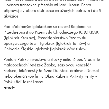
Hodnota transakce přesáhla miliardu korun. Penta
připravuje v oboru distribuce mražených potravin i další
akvizice.
Pod přebíraným Iglokrakem se rozumí Regionalne
Przedsiębiorstwo Przemysłu Chłodniczego IGLOKRAK
(Iglokrak Krakow), Przedsiębiorstwo Przemysłu
Spożywczego Lewil-Iglokrak (Iglokrak Tarnów) a
Chłodnie Śląskie Iglokrak (Iglokrak Wodzislaw).
Penta v Polsku investovala stovky milionů eur. Vlastní tu
maloobchodní řetězec Žabka, sázkovou kancelář
Fortuna, lékárenský řetězec Dr. Max, drátovnu Drumet
nebo okenářskou firmu Okna Rąbień. Aktivity Penty v
Polsku řídí Jozef Janov.
-mot-