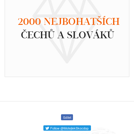
2000 NEJBOHATŠÍCH
ČECHŮ A SLOVÁKŮ
Sdílet
Follow @MotejlekSkocdop