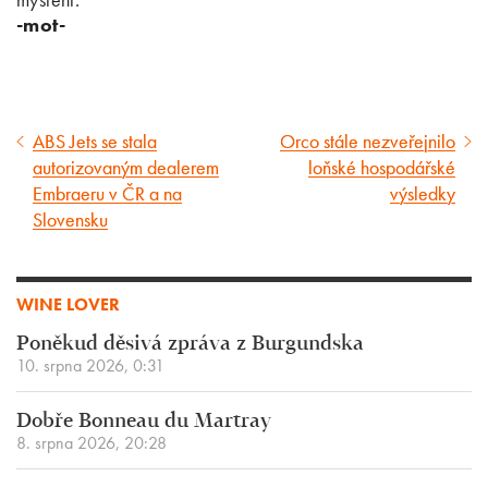
-mot-
ABS Jets se stala
Orco stále nezveřejnilo
Předcházející
Následující
autorizovaným dealerem
loňské hospodářské
článek
článek
Embraeru v ČR a na
výsledky
Slovensku
WINE LOVER
Poněkud děsivá zpráva z Burgundska
10. srpna 2026, 0:31
Dobře Bonneau du Martray
8. srpna 2026, 20:28