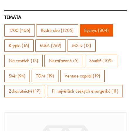
TÉMATA
1700 (466)
Bystré oko (1205)
Byznys (804)
Krypto (16)
M&A (269)
MS.tv (13)
Na cestách (13)
Nezařazené (5)
Soutěž (109)
Svět (94)
TGM (19)
Venture capital (19)
Zdravotnictví (17)
11 největších českých energetiků (11)