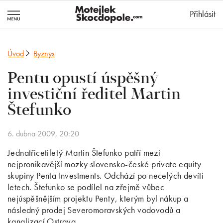
MotejlekSkocd
Přihlásit
Úvod
Byznys
Pentu opustí úspěšný
investiční ředitel Martin
Štefunko
6. dubna 2009, 20:20
Jednatřicetiletý Martin Štefunko patří mezi
nejpronikavější mozky slovensko-české private equity
skupiny Penta Investments. Odchází po necelých devíti
letech. Štefunko se podílel na zřejmě vůbec
nejúspěšnějším projektu Penty, kterým byl nákup a
následný prodej Severomoravských vodovodů a
kanalizací Ostrava.