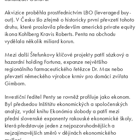
Akvizice proběhla prostřednictvím LBO (leveraged buy-
out). V Česku šlo zřejmě o historicky první převzetí tohoto
druhu, které proslavila především americká private equity
ikona Kohlberg Kravis Roberts. Penta na obchodu
vydělala několik miliard korun.
Mezi další Štefunkovy klíčové projekty patří sázkový a
hazardní holding Fortuna, expanze největšího
regionálního farmaceutického řetězce Dr. Max nebo
převzetí německého výrobce krmiv pro domácí zvířata
Gimborn.
Investiční ředitel Penty se rovněž profiluje jako ekonom.
Byl předsedou Inštitútu ekonomických a spoločenských
analýz, vydal knihu Ekonómia slobody a patří mezi
přední slovenské exponenty rakouské ekonomické školy,
která představuje jeden z nejpozoruhodnějších a
nejzajímavějších směrů v dějinách ekonomického
myšlení.