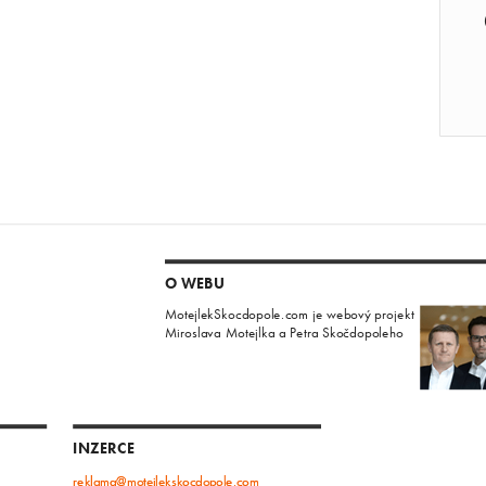
O WEBU
MotejlekSkocdopole.com je webový projekt
Miroslava Motejlka a Petra Skočdopoleho
INZERCE
reklama@motejlekskocdopole.com