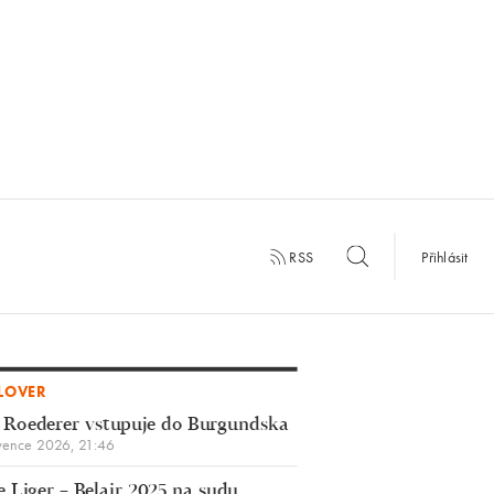
RSS
Přihlásit
LOVER
 Roederer vstupuje do Burgundska
vence 2026, 21:46
 Liger – Belair 2025 na sudu