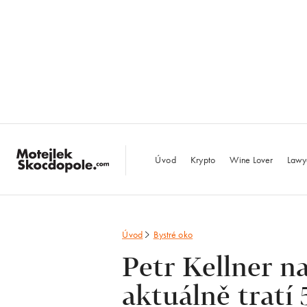
MotejlekSkocdopo
Úvod
Krypto
Wine Lover
Lawy
Úvod
Bystré oko
Petr Kellner n
aktuálně tratí