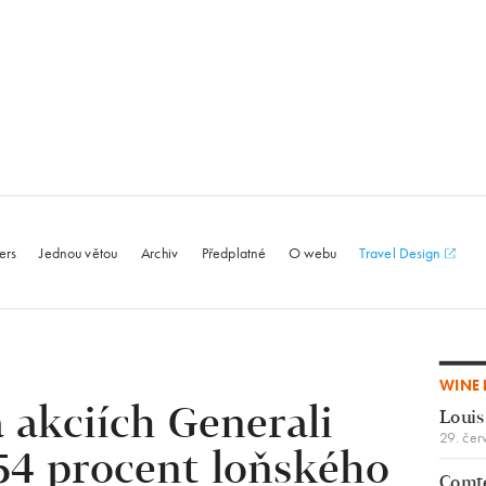
le.com
ers
Jednou větou
Archiv
Předplatné
O webu
Travel Design
WINE 
a akciích Generali
Louis
29. čer
 54 procent loňského
Comte