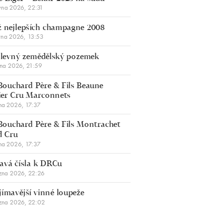
vna 2026, 22:31
 nejlepších champagne 2008
vna 2026, 13:53
š levný zemědělský pozemek
bna 2026, 21:59
Bouchard Père & Fils Beaune
er Cru Marconnets
na 2026, 17:37
Bouchard Père & Fils Montrachet
d Cru
na 2026, 17:37
avá čísla k DRCu
zna 2026, 22:26
jímavější vinné loupeže
zna 2026, 22:02