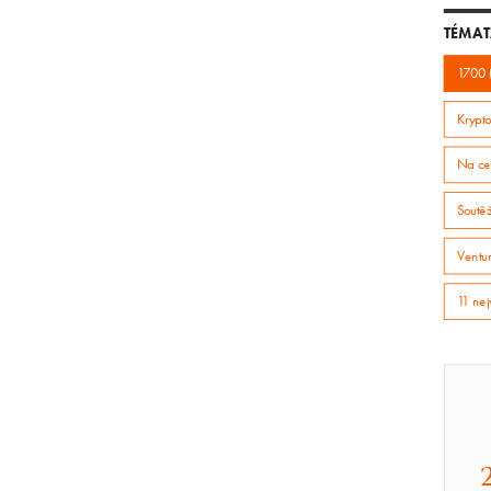
TÉMAT
1700 
Krypto
Na ce
Soutě
Ventur
11 nej