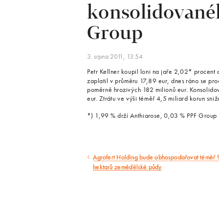
konsolidované
Group
3. srpna 2011, 13:54
Petr Kellner koupil loni na jaře 2,02* procent 
zaplatil v průměru 17,89 eur, dnes ráno se pro
poměrně hrozivých 182 milionů eur. Konsolidov
eur. Ztrátu ve výši téměř 4,5 miliard korun sni
*) 1,99 % drží Anthiarose, 0,03 % PPF Group
Agrofert Holding bude obhospodařovat téměř 9
Předcházející
hektarů zemědělské půdy
článek