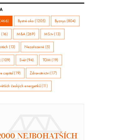
A
(466)
Bystré oko (1205)
Byznys (804)
 (16)
M&A (269)
MS.tv (13)
stách (13)
Nezařazené (5)
ž (109)
Svět (94)
TGM (19)
e capital (19)
Zdravotnictví (17)
větších českých energetiků (11)
2000 NEJBOHATŠÍCH