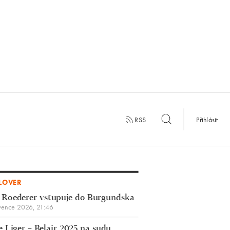
RSS
Přihlásit
LOVER
 Roederer vstupuje do Burgundska
vence 2026, 21:46
 Liger – Belair 2025 na sudu