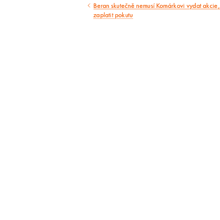
Beran skutečně nemusí Komárkovi vydat akcie,
Předcházející
zaplatit pokutu
článek