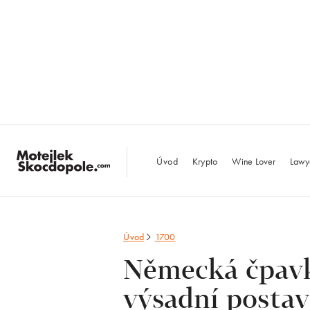
MotejlekSkocdopo
Úvod
Krypto
Wine Lover
Lawy
Úvod
1700
Německá čpavk
výsadní postav