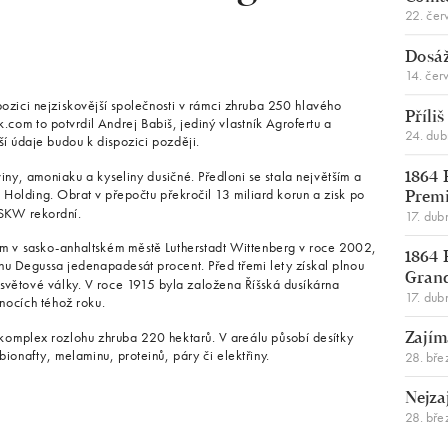
22. čer
Dosáž
14. čer
 pozici nejziskovější společnosti v rámci zhruba 250 hlavého
Příli
com to potvrdil Andrej Babiš, jediný vlastník Agrofertu a
24. du
ší údaje budou k dispozici později.
y, amoniaku a kyseliny dusičné. Předloni se stala největším a
1864 
 Holding. Obrat v přepočtu překročil 13 miliard korun a zisk po
Premi
i SKW rekordní.
17. dub
dlem v sasko-anhaltském městě Lutherstadt Wittenberg v roce 2002,
1864 
u Degussa jedenapadesát procent. Před třemi lety získal plnou
Gran
světové války. V roce 1915 byla založena Říšská dusíkárna
17. dub
ánocích téhož roku.
komplex rozlohu zhruba 220 hektarů. V areálu působí desítky
Zajím
bionafty, melaminu, proteinů, páry či elektřiny.
28. bře
Nejza
28. bře