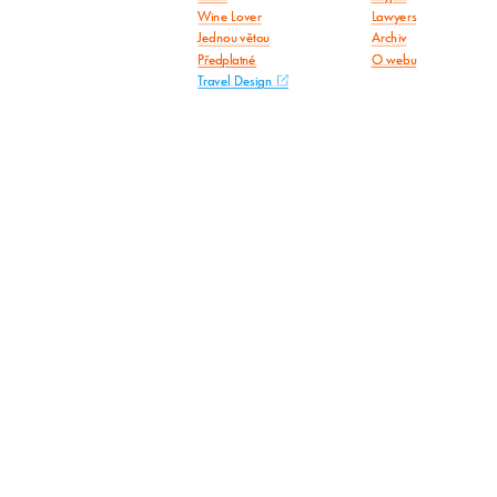
Wine Lover
Lawyers
Jednou větou
Archiv
Předplatné
O webu
Travel Design