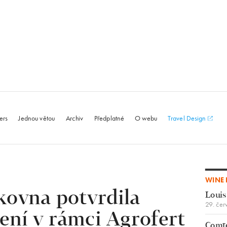
le.com
ers
Jednou větou
Archiv
Předplatné
O webu
Travel Design
WINE 
ovna potvrdila
Louis
29. čer
ení v rámci Agrofert
Comte