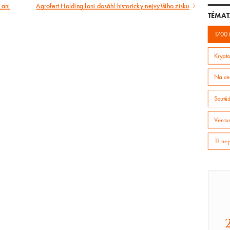
 ani
Agrofert Holding loni dosáhl historicky nejvyššího zisku
Následující
TÉMAT
článek
1700 
Krypto
Na ce
Soutě
Ventur
11 nej