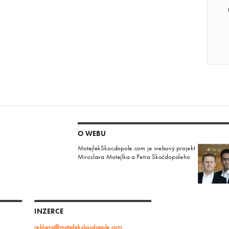
O WEBU
MotejlekSkocdopole.com je webový projekt
Miroslava Motejlka a Petra Skočdopoleho
INZERCE
reklama@motejlekskocdopole.com