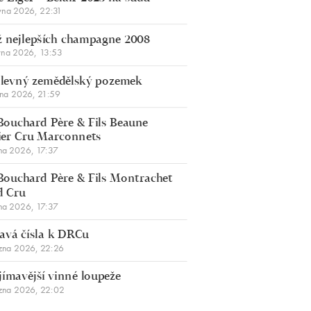
vna 2026, 22:31
 nejlepších champagne 2008
vna 2026, 13:53
š levný zemědělský pozemek
bna 2026, 21:59
Bouchard Père & Fils Beaune
er Cru Marconnets
na 2026, 17:37
Bouchard Père & Fils Montrachet
d Cru
na 2026, 17:37
avá čísla k DRCu
zna 2026, 22:26
jímavější vinné loupeže
zna 2026, 22:02