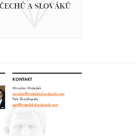
ČECHŮ A SLOVÁKŮ
KONTAKT
Miroslav Motejlek
miroslav@motejlekskocdopole.com
Petr Skočdopole
petr@motejlekskocdopole.com