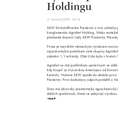
Holdingu
4. června 2009, 18:14
SKW Stickstoffwerke Piesteritz si loni udržela
konglomerátu Agrofert Holding. Webu motejlek.
předseda dozorčí rady SKW Piesteritz. Přesněj
Firma je největším německým výrobcem močovin
nejziskovějším podnikem celé skupiny Agrofert
zdanění 1,1 miliardy. Obě čísla byla v histori
Agrofert se stal podílníkem společnosti se sí
kdy koupil se švýcarskou Ameropou od koncern
kontrolu. Historie SKW spadá do období první 
Piesteritz. První karbidový odpich proběhl o V
Dnes má obrovský piesteritzský agrochemický 
dalších společností, které se zabývají výrobou 
-mot-