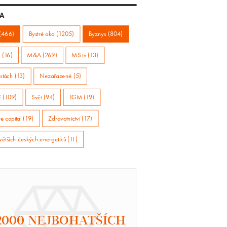
A
(466)
Bystré oko (1205)
Byznys (804)
 (16)
M&A (269)
MS.tv (13)
stách (13)
Nezařazené (5)
ž (109)
Svět (94)
TGM (19)
e capital (19)
Zdravotnictví (17)
větších českých energetiků (11)
2000 NEJBOHATŠÍCH