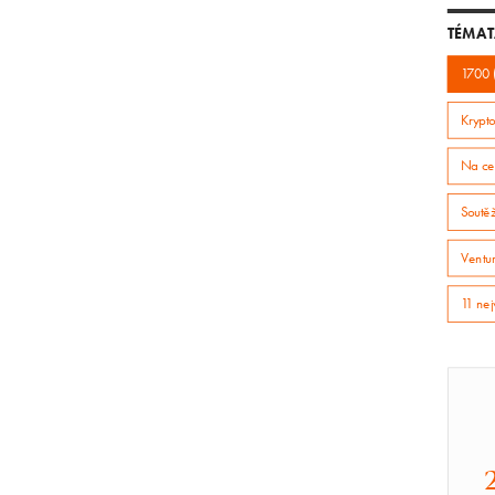
TÉMAT
1700 
Krypto
Na ce
Soutě
Ventur
11 nej