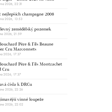
vna 2026, 22:31
 nejlepších champagne 2008
vna 2026, 13:53
š levný zemědělský pozemek
bna 2026, 21:59
Bouchard Père & Fils Beaune
er Cru Marconnets
na 2026, 17:37
Bouchard Père & Fils Montrachet
d Cru
na 2026, 17:37
avá čísla k DRCu
zna 2026, 22:26
jímavější vinné loupeže
zna 2026, 22:02