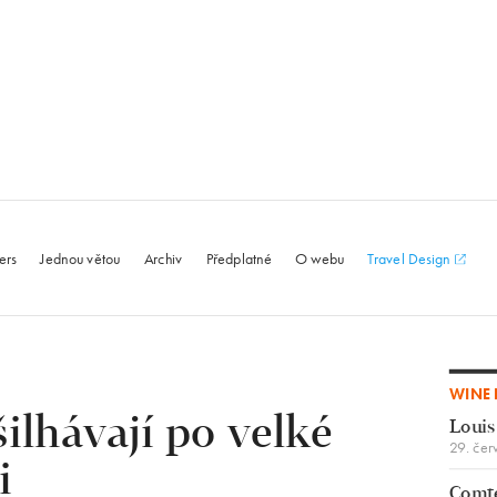
le.com
ers
Jednou větou
Archiv
Předplatné
O webu
Travel Design
WINE 
ilhávají po velké
Louis
29. čer
i
Comte