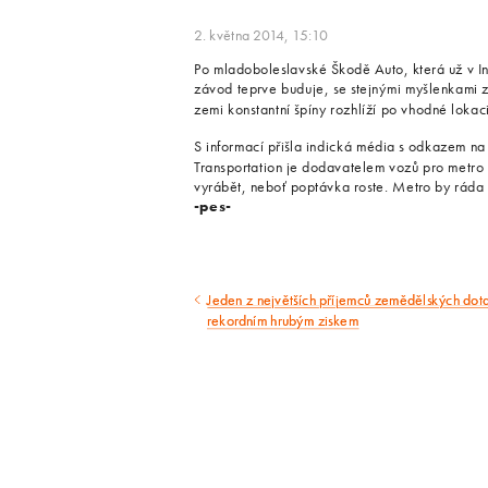
2. května 2014, 15:10
Po mladoboleslavské Škodě Auto, která už v In
závod teprve buduje, se stejnými myšlenkami z
zemi konstantní špíny rozhlíží po vhodné lokac
S informací přišla indická média s odkazem n
Transportation je dodavatelem vozů pro metro 
vyrábět, neboť poptávka roste. Metro by ráda 
-pes-
Jeden z největších příjemců zemědělských dotac
Předcházející
rekordním hrubým ziskem
článek