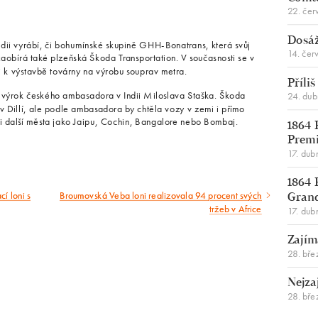
22. čer
Dosáž
dii vyrábí, či bohumínské skupině GHH-Bonatrans, která svůj
14. čer
aobírá také plzeňská Škoda Transportation. V současnosti se v
i k výstavbě továrny na výrobu souprav metra.
Příli
a výrok českého ambasadora v Indii Miloslava Staška. Škoda
24. du
v Dillí, ale podle ambasadora by chtěla vozy v zemi i přímo
i další města jako Jaipu, Cochin, Bangalore nebo Bombaj.
1864 
Premi
17. dub
1864 
í loni s
Broumovská Veba loni realizovala 94 procent svých
Následující
Gran
tržeb v Africe
17. dub
článek
Zajím
28. bře
Nejza
28. bře