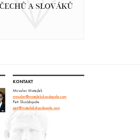
ČECHŮ A SLOVÁKŮ
KONTAKT
Miroslav Motejlek
miroslav@motejlekskocdopole.com
Petr Skočdopole
petr@motejlekskocdopole.com