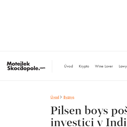
MotejlekSkocdopo
Úvod
Krypto
Wine Lover
Lawy
Úvod
Byznys
Pilsen boys poš
investici v Indi