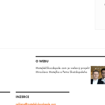
O WEBU
MotejlekSkocdopole.com je webový projekt
Miroslava Motejlka a Petra Skočdopoleho
INZERCE
reklama@motejlekskocdopole.com