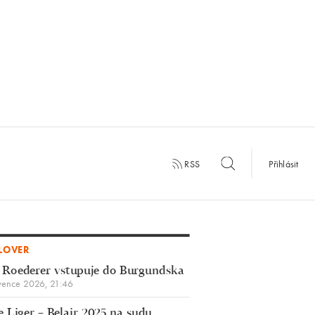
RSS
Přihlásit
LOVER
 Roederer vstupuje do Burgundska
vence 2026, 21:46
 Liger – Belair 2025 na sudu