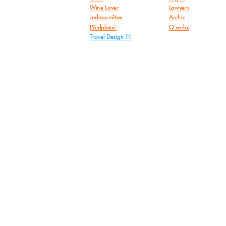
Wine Lover
Lawyers
Jednou větou
Archiv
Předplatné
O webu
Travel Design