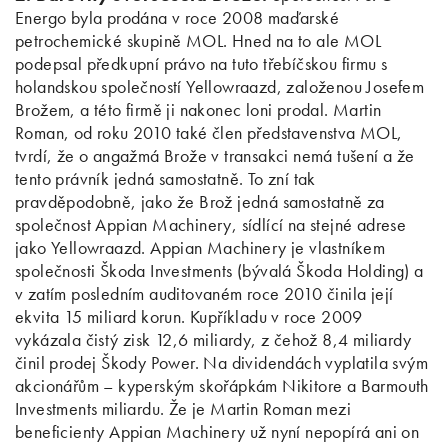
Energo byla prodána v roce 2008 maďarské
petrochemické skupině MOL. Hned na to ale MOL
podepsal předkupní právo na tuto třebíčskou firmu s
holandskou společností Yellowraazd, založenou Josefem
Brožem, a této firmě ji nakonec loni prodal. Martin
Roman, od roku 2010 také člen představenstva MOL,
tvrdí, že o angažmá Brože v transakci nemá tušení a že
tento právník jedná samostatně. To zní tak
pravděpodobně, jako že Brož jedná samostatně za
společnost Appian Machinery, sídlící na stejné adrese
jako Yellowraazd. Appian Machinery je vlastníkem
společnosti Škoda Investments (bývalá Škoda Holding) a
v zatím posledním auditovaném roce 2010 činila její
ekvita 15 miliard korun. Kupříkladu v roce 2009
vykázala čistý zisk 12,6 miliardy, z čehož 8,4 miliardy
činil prodej Škody Power. Na dividendách vyplatila svým
akcionářům – kyperským skořápkám Nikitore a Barmouth
Investments miliardu. Že je Martin Roman mezi
beneficienty Appian Machinery už nyní nepopírá ani on