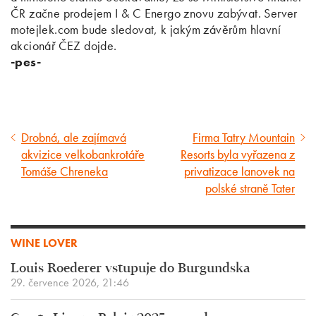
ČR začne prodejem I & C Energo znovu zabývat. Server
motejlek.com bude sledovat, k jakým závěrům hlavní
akcionář ČEZ dojde.
-pes-
Drobná, ale zajímavá
Firma Tatry Mountain
Předcházející
Následující
akvizice velkobankrotáře
Resorts byla vyřazena z
článek
článek
Tomáše Chreneka
privatizace lanovek na
polské straně Tater
WINE LOVER
Louis Roederer vstupuje do Burgundska
29. července 2026, 21:46