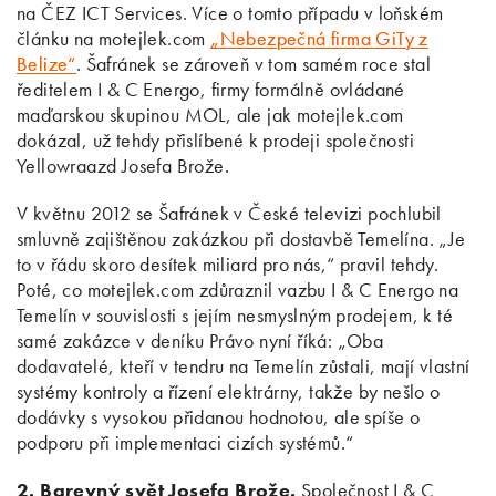
na ČEZ ICT Services. Více o tomto případu v loňském
článku na motejlek.com
„Nebezpečná firma GiTy z
Belize“
. Šafránek se zároveň v tom samém roce stal
ředitelem I & C Energo, firmy formálně ovládané
maďarskou skupinou MOL, ale jak motejlek.com
dokázal, už tehdy přislíbené k prodeji společnosti
Yellowraazd Josefa Brože.
V květnu 2012 se Šafránek v České televizi pochlubil
smluvně zajištěnou zakázkou při dostavbě Temelína. „Je
to v řádu skoro desítek miliard pro nás,“ pravil tehdy.
Poté, co motejlek.com zdůraznil vazbu I & C Energo na
Temelín v souvislosti s jejím nesmyslným prodejem, k té
samé zakázce v deníku Právo nyní říká: „Oba
dodavatelé, kteří v tendru na Temelín zůstali, mají vlastní
systémy kontroly a řízení elektrárny, takže by nešlo o
dodávky s vysokou přidanou hodnotou, ale spíše o
podporu při implementaci cizích systémů.“
2. Barevný svět Josefa Brože.
Společnost I & C