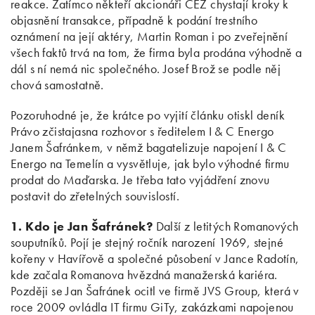
reakce. Zatímco někteří akcionáři ČEZ chystají kroky k
objasnění transakce, případně k podání trestního
oznámení na její aktéry, Martin Roman i po zveřejnění
všech faktů trvá na tom, že firma byla prodána výhodně a
dál s ní nemá nic společného. Josef Brož se podle něj
chová samostatně.
Pozoruhodné je, že krátce po vyjití článku otiskl deník
Právo zčistajasna rozhovor s ředitelem I & C Energo
Janem Šafránkem, v němž bagatelizuje napojení I & C
Energo na Temelín a vysvětluje, jak bylo výhodné firmu
prodat do Maďarska. Je třeba tato vyjádření znovu
postavit do zřetelných souvislostí.
1. Kdo je Jan Šafránek?
Další z letitých Romanových
souputníků. Pojí je stejný ročník narození 1969, stejné
kořeny v Havířově a společné působení v Jance Radotín,
kde začala Romanova hvězdná manažerská kariéra.
Později se Jan Šafránek ocitl ve firmě JVS Group, která v
roce 2009 ovládla IT firmu GiTy, zakázkami napojenou