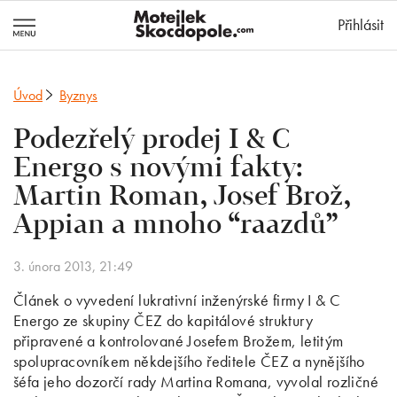
MotejlekSkocd
Přihlásit
Úvod
Byznys
Podezřelý prodej I & C
Energo s novými fakty:
Martin Roman, Josef Brož,
Appian a mnoho “raazdů”
3. února 2013, 21:49
Článek o vyvedení lukrativní inženýrské firmy I & C
Energo ze skupiny ČEZ do kapitálové struktury
připravené a kontrolované Josefem Brožem, letitým
spolupracovníkem někdejšího ředitele ČEZ a nynějšího
šéfa jeho dozorčí rady Martina Romana, vyvolal rozličné