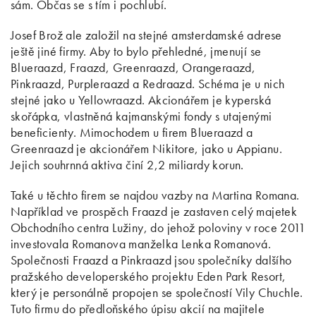
sám. Občas se s tím i pochlubí.
Josef Brož ale založil na stejné amsterdamské adrese
ještě jiné firmy. Aby to bylo přehledné, jmenují se
Blueraazd, Fraazd, Greenraazd, Orangeraazd,
Pinkraazd, Purpleraazd a Redraazd. Schéma je u nich
stejné jako u Yellowraazd. Akcionářem je kyperská
skořápka, vlastněná kajmanskými fondy s utajenými
beneficienty. Mimochodem u firem Blueraazd a
Greenraazd je akcionářem Nikitore, jako u Appianu.
Jejich souhrnná aktiva činí 2,2 miliardy korun.
Také u těchto firem se najdou vazby na Martina Romana.
Například ve prospěch Fraazd je zastaven celý majetek
Obchodního centra Lužiny, do jehož poloviny v roce 2011
investovala Romanova manželka Lenka Romanová.
Společnosti Fraazd a Pinkraazd jsou společníky dalšího
pražského developerského projektu Eden Park Resort,
který je personálně propojen se společností Vily Chuchle.
Tuto firmu do předloňského úpisu akcií na majitele