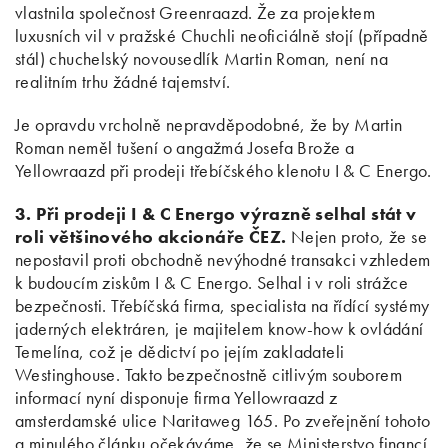
vlastnila společnost Greenraazd. Že za projektem
luxusních vil v pražské Chuchli neoficiálně stojí (případně
stál) chuchelský novousedlík Martin Roman, není na
realitním trhu žádné tajemství.
Je opravdu vrcholně nepravděpodobné, že by Martin
Roman neměl tušení o angažmá Josefa Brože a
Yellowraazd při prodeji třebíčského klenotu I & C Energo.
3. Při prodeji I & C Energo výrazně selhal stát v
roli většinového akcionáře ČEZ.
Nejen proto, že se
nepostavil proti obchodně nevýhodné transakci vzhledem
k budoucím ziskům I & C Energo. Selhal i v roli strážce
bezpečnosti. Třebíčská firma, specialista na řídící systémy
jaderných elektráren, je majitelem know-how k ovládání
Temelína, což je dědictví po jejím zakladateli
Westinghouse. Takto bezpečnostně citlivým souborem
informací nyní disponuje firma Yellowraazd z
amsterdamské ulice Naritaweg 165. Po zveřejnění tohoto
a minulého článku očekáváme, že se Ministerstvo financí