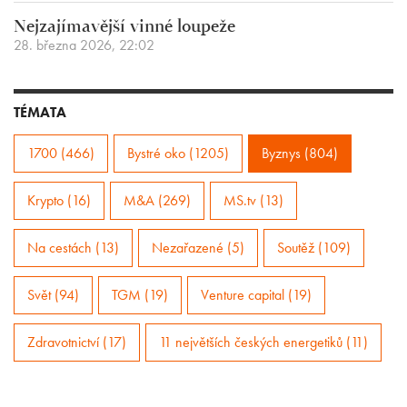
Nejzajímavější vinné loupeže
28. března 2026, 22:02
TÉMATA
1700 (466)
Bystré oko (1205)
Byznys (804)
Krypto (16)
M&A (269)
MS.tv (13)
Na cestách (13)
Nezařazené (5)
Soutěž (109)
Svět (94)
TGM (19)
Venture capital (19)
Zdravotnictví (17)
11 největších českých energetiků (11)