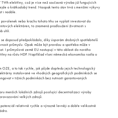
 TWh elektřiny, což je více než současná výroba již fungujících
jde o krátkodobý trend. Naopak tento stav trvá s menšími výkyvy
at i nadále.
 povolenek nebo krachu tohoto trhu se vyplatí investovat do
gnitových elektráren, to znamená prodloužení životnosti s
b uhlí.
ak se doposud předpokládalo, díky úsporám drobných spotřebitelů
vnosti průmyslu. Opak může být pravdou a spotřeba může v
sat. I průmyslové země EU nastupují v této oblasti do nového
ktřiny na růstu HDP. Například vloni německá ekonomika rostla o
n OZE, a to tak rychle, jak půjde dopředu jejich technologický
elektrárny instalované ve vhodných geografických podmínkách se
ungovat v tržních podmínkách bez nutnosti garantovaných
ru menších lokálních zdrojů posilující decentralizaci výroby
 provozování velkých zdrojů.
ý potenciál relativně rychle a výrazně levněji a dobře velikostně
jádro.