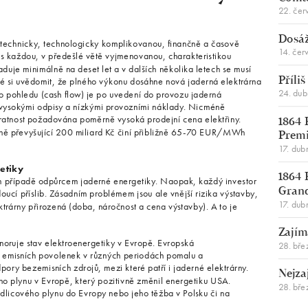
22. čer
Dosáž
 technicky, technologicky komplikovanou, finančně a časově
14. čer
é s každou, v předešlé větě vyjmenovanou, charakteristikou
duje minimálně na deset let a v dalších několika letech se musí
né si uvědomit, že plného výkonu dosáhne nová jaderná elektrárna
Příli
24. du
o pohledu (cash flow) je po uvedení do provozu jaderná
ý vysokými odpisy a nízkými provozními náklady. Nicméně
vratnost požadována poměrně vysoká prodejní cena elektřiny.
1864 
írně převyšující 200 miliard Kč činí přibližně 65-70 EUR/MWh
Premi
17. dub
etiky
1864 
m případě odpůrcem jaderné energetiky. Naopak, každý investor
Gran
oucí příslib. Zásadním problémem jsou ale vnější rizika výstavby,
17. dub
ektrárny přirozená (doba, náročnost a cena výstavby). A to je
Zajím
noruje stav elektroenergetiky v Evropě. Evropská
28. bře
m emisních povolenek v různých periodách pomalu a
pory bezemisních zdrojů, mezi které patří i jaderné elektrárny.
Nejza
o plynu v Evropě, který pozitivně změnil energetiku USA.
28. bře
dlicového plynu do Evropy nebo jeho těžba v Polsku či na