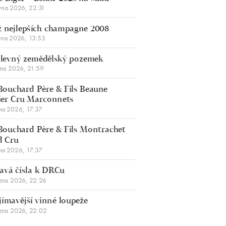
vna 2026, 22:31
 nejlepších champagne 2008
vna 2026, 13:53
š levný zemědělský pozemek
bna 2026, 21:59
Bouchard Père & Fils Beaune
er Cru Marconnets
na 2026, 17:37
Bouchard Père & Fils Montrachet
d Cru
na 2026, 17:37
avá čísla k DRCu
zna 2026, 22:26
jímavější vinné loupeže
zna 2026, 22:02