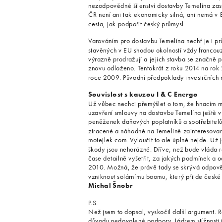
nezodpovědné šílenství dostavby Temelína zasta
ČR není ani tak ekonomicky silná, ani nemá v E
cesta, jak podpořit český průmysl.
Varováním pro dostavbu Temelína nechť je i pr
stavěných v EU shodou okolností vždy franco
výrazně prodražují a jejich stavba se značně 
znovu odloženo. Tentokrát z roku 2014 na rok 
roce 2009. Původní předpoklady investičních 
Souvislost s kauzou I & C Energo
Už vůbec nechci přemýšlet o tom, že hnacím 
uzavření smlouvy na dostavbu Temelína ještě 
peněženek daňových poplatníků a spotřebitel
ztracené a náhodně na Temelíně zainteresova
motejlek.com. Vyloučit to ale úplně nejde. Už
škody jsou nehorázné. Dříve, než bude vláda r
čase detailně vyšetřit, za jakých podmínek a
2010. Možná, že právě tady se skrývá odpověď 
vzniknout solárnímu boomu, který přijde české 
Michal Šnobr
P.S.
Než jsem to dopsal, vyskočil další argument. R
důvodu nedovolené podpory. Jádrem stížnosti js