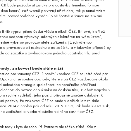
 ČR bude požadovat záruky pro dostavbu Temelína formou
kou komisí, což svorně potvrzují už všichni, tak je nutné vzít v
 velmi pravděpodobně vypsán úplně špatně a šance na získání
e.
 Britů vypsat přímo česká vláda a nikoli ČEZ. Britové, kteří už
ecnou podporu výstavby jaderných elektráren na svém území,
ledně vyberou provozovatele zařízení s již schválenou
 je o provozovateli rozhodnuto od začátku a v takovém případě by
de od začátku o zvýhodňování jednoho účastníka trhu před
hody, ziskovost bude stále nižší
vestice pro samotný ČEZ. Finanční kondice ČEZ se ještě před pár
k. Opakující se špatné obchody, které stojí ČEZ každoročně okolo
i dlouhodobé strategie společnosti za netečného přihlížení
společnost do pozice otloukánka na českém trhu, z jehož majetku si
 a rychle vydělat), jeho pozici přirozeně značně oslabuje. K
ení pochyb, že ziskovost ČEZ se bude v dalších letech dále
roce 2014 a naplno pak od roku 2015. S tím, jak bude klesat zisk,
ho zadlužení a tvorba vlastního volného cash flow ČEZ.
tedy s kým do toho jít? Partnera ale těžko získá. Kdo z