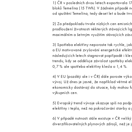
1) ČR v posledních dvou letech exportovala 17
bloků Temelína (15 TWh). V žádném případě ne
od spuštění Temelína, tedy deset let a bude trv
2) Za předpokladu trvale nízkých cen emisních
prodloužení životnosti některých stávajících li
maximálním a šetrným využitím stávajících záso
3) Spotřeba elektřiny neporoste tak rychle, j
a EU motivované zvyšování energetické efekti
následujících letech stagnovat popřípadě i kle
trendu, kdy se odděluje závislost spotřeby ele
0,7 % ale spotřeba elektřiny klesla o 1,4 %.
4) V EU (později ale i v ČR) dále poroste výko
vývoj. Už dnes je jasné, že například větrné 
ekonomicky dostávají do situace, kdy mohou f
výkupních cen.
5) Evropský trend vývoje ukazuje spíš na podpo
elektřiny i tepla, než na pokračování stavby a
6) V případě nutnosti stále existuje v ČR velik
diverzifikovatelných plynových zdrojů, než je 