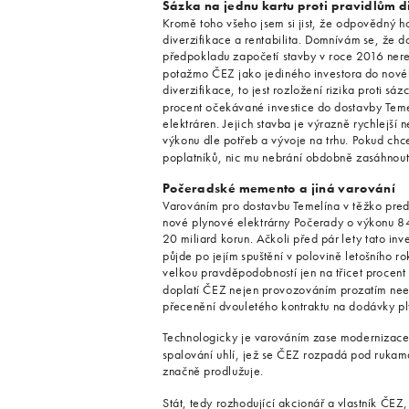
Sázka na jednu kartu proti pravidlům d
Kromě toho všeho jsem si jist, že odpovědný h
diverzifikace a rentabilita. Domnívám se, že 
předpokladu započetí stavby v roce 2016 nere
potažmo ČEZ jako jediného investora do nové
diverzifikace, to jest rozložení rizika proti sá
procent očekávané investice do dostavby Teme
elektráren. Jejich stavba je výrazně rychlejší ne
výkonu dle potřeb a vývoje na trhu. Pokud chc
poplatníků, nic mu nebrání obdobně zasáhnout i
Počeradské memento a jiná varování
Varováním pro dostavbu Temelína v těžko pred
nové plynové elektrárny Počerady o výkonu 84
20 miliard korun. Ačkoli před pár lety tato in
půjde po jejím spuštění v polovině letošního r
velkou pravděpodobností jen na třicet procent
doplatí ČEZ nejen provozováním prozatím neefek
přecenění dvouletého kontraktu na dodávky pl
Technologicky je varováním zase modernizace 
spalování uhlí, jež se ČEZ rozpadá pod rukam
značně prodlužuje.
Stát, tedy rozhodující akcionář a vlastník ČE