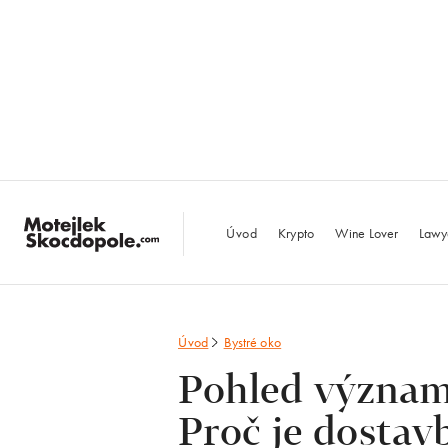
MotejlekSkocdopo
Úvod
Krypto
Wine Lover
Lawy
Úvod
Bystré oko
Pohled význam
Proč je dostav