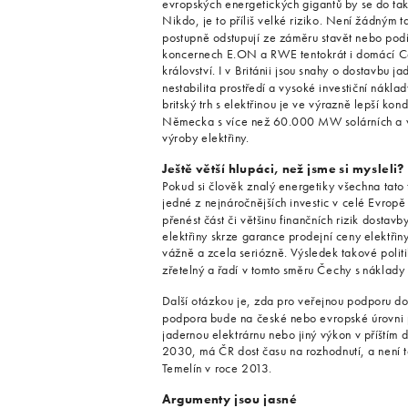
evropských energetických gigantů by se do ta
Nikdo, je to příliš velké riziko. Není žádným ta
postupně odstupují ze záměru stavět nebo podíl
koncernech E.ON a RWE tentokrát i domácí Ce
království. I v Británii jsou snahy o dostavbu 
nestabilita prostředí a vysoké investiční nákla
britský trh s elektřinou je ve výrazně lepší ko
Německa s více než 60.000 MW solárních a vě
výroby elektřiny.
Ještě větší hlupáci, než jsme si mysleli?
Pokud si člověk znalý energetiky všechna tato f
jedné z nejnáročnějších investic v celé Evrop
přenést část či většinu finančních rizik dosta
elektřiny skrze garance prodejní ceny elektřin
vážně a zcela seriózně. Výsledek takové polit
zřetelný a řadí v tomto směru Čechy s náklad
Další otázkou je, zda pro veřejnou podporu do
podpora bude na české nebo evropské úrovni p
jadernou elektrárnu nebo jiný výkon v příštím 
2030, má ČR dost času na rozhodnutí, a není 
Temelín v roce 2013.
Argumenty jsou jasné