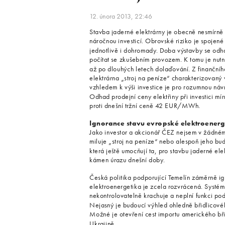
12. února 2013, 22:46
Stavba jaderné elektrárny je obecně nesmírně
náročnou investicí. Obrovské riziko je spojen
jednotlivě i dohromady. Doba výstavby se odha
počítat se zkušebním provozem. K tomu je nut
až po dlouhých letech dolaďování. Z finančníh
elektrárna „stroj na peníze“ charakterizovan
vzhledem k výši investice je pro rozumnou ná
Odhad prodejní ceny elektřiny při investici m
proti dnešní tržní ceně 42 EUR/MWh.
Ignorance stavu evropské elektroenerg
Jako investor a akcionář ČEZ nejsem v žádné
miluje „stroj na peníze“ nebo alespoň jeho bud
která ještě umocňují ta, pro stavbu jaderné el
kámen úrazu dnešní doby.
Česká politika podporující Temelín záměrně ig
elektroenergetika je zcela rozvrácená. Systé
nekontrolovatelně krachuje a neplní funkci pod
Nejasný je budoucí výhled ohledně břidlicovéh
Možné je otevření cest importu amerického bři
Ukrajině.