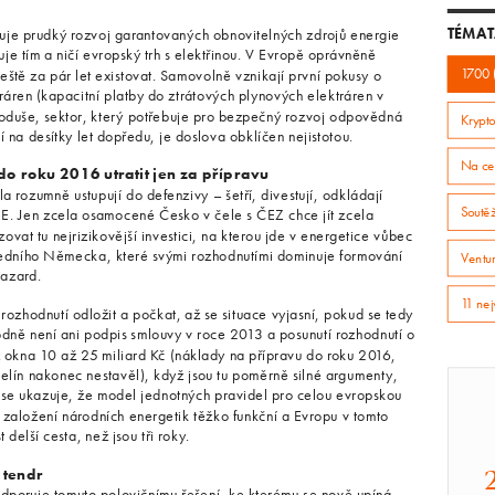
TÉMAT
je prudký rozvoj garantovaných obnovitelných zdrojů energie
uje tím a ničí evropský trh s elektřinou. V Evropě oprávněně
ještě za pár let existovat. Samovolně vznikají první pokusy o
1700 
tráren (kapacitní platby do ztrátových plynových elektráren v
oduše, sektor, který potřebuje pro bezpečný rozvoj odpovědná
Krypto
 na desítky let dopředu, je doslova obklíčen nejistotou.
Na ce
do roku 2016 utratit jen za přípravu
ela rozumně ustupují do defenzivy – šetří, divestují, odkládají
Soutě
OZE. Jen zcela osamocené Česko v čele s ČEZ chce jít zcela
ovat tu nejrizikovější investici, na kterou jde v energetice vůbec
usedního Německa, které svými rozhodnutími dominuje formování
Ventur
hazard.
11 nej
 rozhodnutí odložit a počkat, až se situace vyjasní, pokud se tedy
dně není ani podpis smlouvy v roce 2013 a posunutí rozhodnutí o
 okna 10 až 25 miliard Kč (náklady na přípravu do roku 2016,
melín nakonec nestavěl), když jsou tu poměrně silné argumenty,
 se ukazuje, že model jednotných pravidel pro celou evropskou
 založení národních energetik těžko funkční a Evropu v tomto
elší cesta, než jsou tři roky.
 tendr
 odporuje tomuto polovičnímu řešení, ke kterému se nově upíná