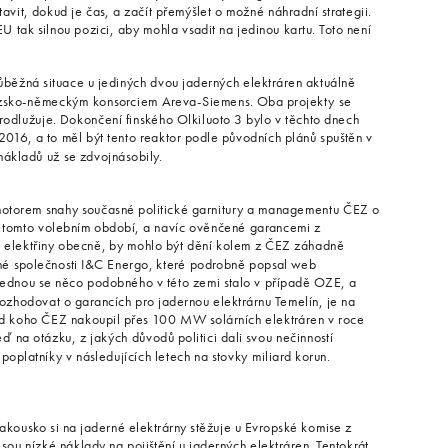
vit, dokud je čas, a začít přemýšlet o možné náhradní strategii.
U tak silnou pozici, aby mohla vsadit na jedinou kartu. Toto není
ůběžná situace u jediných dvou jaderných elektráren aktuálně
uzsko-německým konsorciem Areva-Siemens. Oba projekty se
prodlužuje. Dokončení finského Olkiluoto 3 bylo v těchto dnech
2016, a to měl být tento reaktor podle původních plánů spuštěn v
nákladů už se zdvojnásobily.
motorem snahy současné politické garnitury a managementu ČEZ o
v tomto volebním období, a navíc ověnčené garancemi z
ů elektřiny obecně, by mohlo být dění kolem z ČEZ záhadně
né společnosti I&C Energo, které podrobně popsal web
 jednou se něco podobného v této zemi stalo v případě OZE, a
ozhodovat o garancích pro jadernou elektrárnu Temelín, je na
 od koho ČEZ nakoupil přes 100 MW solárních elektráren v roce
na otázku, z jakých důvodů politici dali svou nečinností
poplatníky v následujících letech na stovky miliard korun.
akousko si na jaderné elektrárny stěžuje u Evropské komise z
ou nízké náklady na pojištění u jaderných elektráren. Tentokrát