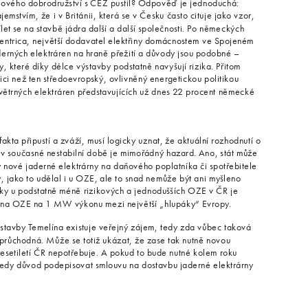
kového dobrodružství s ČEZ pustil? Odpověď je jednoduchá:
jemstvím, že i v Británii, která se v Česku často cituje jako vzor,
et se na stavbě jádra další a další společnosti. Po německých
ntrica, největší dodavatel elektřiny domácnostem ve Spojeném
jaderných elektráren na hraně přežití a důvody jsou podobné –
dy, které díky délce výstavby podstatně navyšují rizika. Přitom
ndici než ten středoevropský, ovlivněný energetickou politikou
trných elektráren představujících už dnes 22 procent německé
akta připustí a zváží, musí logicky uznat, že aktuální rozhodnutí o
ě v současné nestabilní době je mimořádný hazard. Ano, stát může
vby nové jaderné elektrárny na daňového poplatníka či spotřebitele
y, jako to udělal i u OZE, ale to snad nemůže být ani myšleno
iky u podstatně méně rizikových a jednodušších OZE v ČR je
y na OZE na 1 MW výkonu mezi největší „hlupáky“ Evropy.
stavby Temelína existuje veřejný zájem, tedy zda vůbec taková
růchodná. Může se totiž ukázat, že zase tak nutně novou
desetiletí ČR nepotřebuje. A pokud to bude nutné kolem roku
tedy důvod podepisovat smlouvu na dostavbu jaderné elektrárny