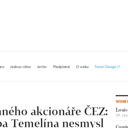
le.com
ers
Jednou větou
Archiv
Předplatné
O webu
Travel Design
WINE 
ného akcionáře ČEZ:
Louis
29. čer
ba Temelína nesmysl
Comte