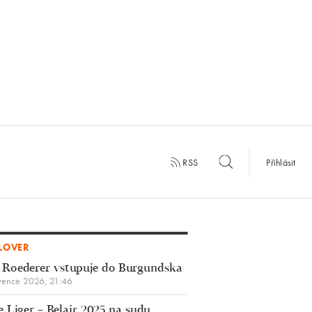
RSS
Přihlásit
LOVER
 Roederer vstupuje do Burgundska
vence 2026, 21:46
 Liger – Belair 2025 na sudu