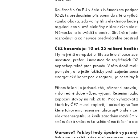
Současně s tím EU v čele s Německem podporu
(OZE) s přednostním přístupem do sítě a vytlač
vzniká obava, zda volný trh s elektřinou bude 
regulaci cen silové elektřiny z klasických elek
Německu) a to svědčí o opaku. Stručně a jedn
rozhodnutí a co nejvíce předvídatelné prostředí
ČEZ hazarduje: 10 až 25 miliard hodlá 
I ty největší evropské utility za této situace zc
investice, preferují investice do zajištěných 
nepochopitelně proti proudu. V této době realiz
pomyslet, a to ještě fakticky proti zájmům so
energetické koncepce v regionu, je nesmírný 
Přitom řešení je jednoduché, přiznat si pravdu,
v dohledné době vůbec vyjasní. Řešením rozho
započetí stavby na rok 2016. Proč vyhazovat z
které by ČEZ musel zaplatit, i pokud by se Te
které takovému řešení nenahrávají? Stále více
elektroenergetiku je kvůli zásadním rozdílům v
směru čeká směrem ke schůdnému řešení o dost d
Garance? Pak byl tedy špatně vypsaný
Pak existuje ještě jeden silný argument, který