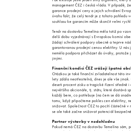
management ČEZ i česká vláda. V případě, že
garance prodejní ceny a jejich schválení Evrops
úvahu fakt, že celý tendr je z tohoto pohledu
souhlasu ke garancím může skončit velmi rychl
Tendr na dostavbu Temelína měla totiž po vzoru
delší dobu vyjednávají s Evropskou komisí ob
žádají schválení podpory obecně a teprve nás
garantovanou prodejní cenou elektřiny. U nás
neměla podpora přicházet do úvahy, protože j
jinými.
Finanční kondici ČEZ srážejí špatné obc
Otázkou je také finanční zvladatelnost této in
lety zdála neotřesitelná, dnes je ale vše jina
deseti procent zisku a tragické řízení středně 
největšího akcionáře, tj. státu, které dostává 
každý bere, co potřebuje (na čem se dá snadno
tomu, když připočteme pokles cen elektřiny, n
snižovat. Společnost ČEZ to pocítí částečně v 
se ale také začne snižovat potenciál bezpečné
Partner výstavby v nedohlednu
Pokud nemá ČEZ na dostavbu Temelína sám, pak 