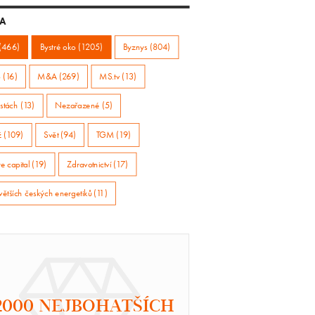
A
(466)
Bystré oko (1205)
Byznys (804)
 (16)
M&A (269)
MS.tv (13)
stách (13)
Nezařazené (5)
ž (109)
Svět (94)
TGM (19)
e capital (19)
Zdravotnictví (17)
větších českých energetiků (11)
2000 NEJBOHATŠÍCH