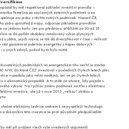
iverzifikace
ospodář by měl respektovat základní investiční pravidla –
dostavba Temelína za současných externích podmínek a za
spektuje ani jednu z těchto nutných podmínek. Hazard ČR,
ho jádra uprostřed Evropy, odporuje základním pravidlům
zce na jedinou kartu. Jen pro představu: přibližně za 30 až 35
lína se dá pořídit obdobný instalovaný výkon plynových
ž u jádra, jejich rozvoj se tak dá diverzifikovat v čase i velikostí
e stát garantovat jadernou energetiku z kapes daňových
 u jiných zdrojů, pokud by to bylo nutné.
ikovatelných podmínkách na energetickém trhu nechť je stavba
0 MW, do které ČEZ investoval v posledních čtyřech letech přes
vestice vypadala jako velmi nadějná, ani ne po čtyřech letech
oku o ekonomický propadák. A to ještě za situace, kdy pojede s
 svého výkonu. Na rychlou změnu podmínek na trhu s elektřinou
tivní investice, ale již v roce 2013 „velkou“ ztrátou z
ynu.
uhelné elektrárny Ledvice směrem k nejvyspělejší technologii
a a dokončení této investice se proti původním předpokladům
Z, by měl při zvážení všech výše uvedených argumentů