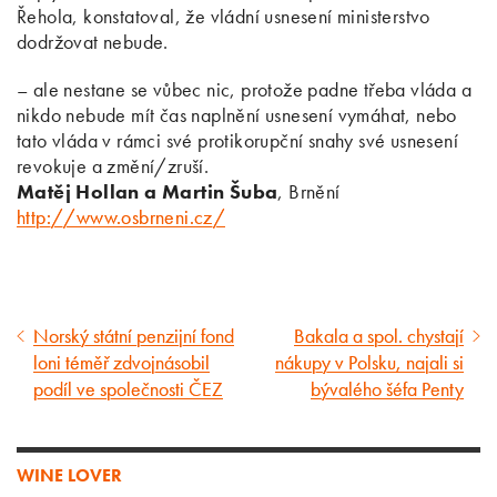
Řehola, konstatoval, že vládní usnesení ministerstvo
dodržovat nebude.
– ale nestane se vůbec nic, protože padne třeba vláda a
nikdo nebude mít čas naplnění usnesení vymáhat, nebo
tato vláda v rámci své protikorupční snahy své usnesení
revokuje a změní/zruší.
Matěj Hollan a Martin Šuba
, Brnění
http://www.osbrneni.cz/
Norský státní penzijní fond
Bakala a spol. chystají
Předcházející
Následující
loni téměř zdvojnásobil
nákupy v Polsku, najali si
článek
článek
podíl ve společnosti ČEZ
bývalého šéfa Penty
WINE LOVER