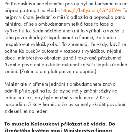
Po Kalouskovu neoblomném postoji byl ombudsman nucen
případ postoupit na vládu.
https://bitly.com/GY3FWv
Ta
nejprv v únoru jednání o měsíc odložila a poprosila pana
ministra, ať se s ombudsmanem setká face to face a
vyříkají si to. Sedmnáctého února si to vyříkali a vzešel z
toho pozoruhodný ústupek ministra financí, že budou
respektovat vyhlášky obcí. To znamená, že vždy, když se
ocitne Kalouskův automat v rozporu s vyhláškou nějaké
obce, ministerstvo obratem zahájí takzvané přezkumné
řízení a povolení pro tento automat zruší či nějak zásadně
změní. (Zatím to ale platí pouze na papíře.)
Ministr ale v přímém jednání s ombudsmanem znova
odmítl přistoupit na to, že by se měly změnit sázky na
jednu hru tak, aby bylo možné vsadit max. 2 Kč v
hospodě a 5 Kč v herně, a že by se měly zkrátit povolení
z deseti let na jeden.
To musela Kalouskovi přikázat až vláda. Do
čtrnáctého května musí Ministerstvo financí