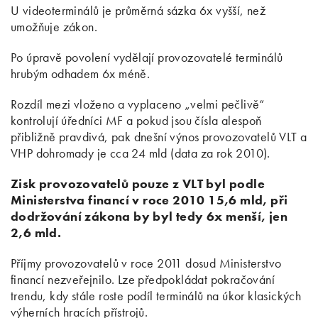
U videoterminálů je průměrná sázka 6x vyšší, než
umožňuje zákon.
Po úpravě povolení vydělají provozovatelé terminálů
hrubým odhadem 6x méně.
Rozdíl mezi vloženo a vyplaceno „velmi pečlivě“
kontrolují úředníci MF a pokud jsou čísla alespoň
přibližně pravdivá, pak dnešní výnos provozovatelů VLT a
VHP dohromady je cca 24 mld (data za rok 2010).
Zisk provozovatelů pouze z VLT byl podle
Ministerstva financí v roce 2010 15,6 mld, při
dodržování zákona by byl tedy 6x menší, jen
2,6 mld.
Příjmy provozovatelů v roce 2011 dosud Ministerstvo
financí nezveřejnilo. Lze předpokládat pokračování
trendu, kdy stále roste podíl terminálů na úkor klasických
výherních hracích přístrojů.