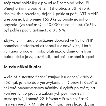
svéprávné vyhlášky a pokud MF samo od sebe, či
přinejhorším na podnět z měst a obci, zruší několik
desítek tisíc povolení, dojde k poklesu počtu VLT a VHP
alespoň na EU průměr 1650 ks automatu na milion
obyvatel (ze současných 10.000 ks na milion). Což by
byl pokles počtu automatů o 83,5 %.
Zbývající miliardy prosázené doposud ve VLT a VHP
pomohou nastartovat ekonomiku v odvětvích, která
vytvářejí pracovní místa, platí mzdy, daně a netvoří
patologické jevy, závislosti, rodinné a osobní tragédie.
Je zde několik ale:
– ale Ministerstvo financí zaujme k usnesení vlády č.
156, jak je jeho dobrým zvykem, „jiný právní názor“ a
některé ombudsmanovy námitky si vyloží po svém; na
konferenci „o právu a zákonných povinnostech
samospráv“, konané 22. března v Praze současný
nejvyšší úředník Ministerstva financí přes hazard, Jan