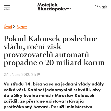
MotejlekSkocd
Přihlásit
Úvod
Byznys
Pokud Kalousek poslechne
vládu, roční zisk
provozovatelů automatů
propadne o 20 miliard korun
27. března 2012, 21:19
Ve středu 14. března se na jednání vlády udály
velké věci. Kabinet jednomyslně schválil, aby
do půlky května ministr Miroslav Kalousek
zařídil, že přestane existovat stávající
protizákonný hazard. Poručil ministerstvu