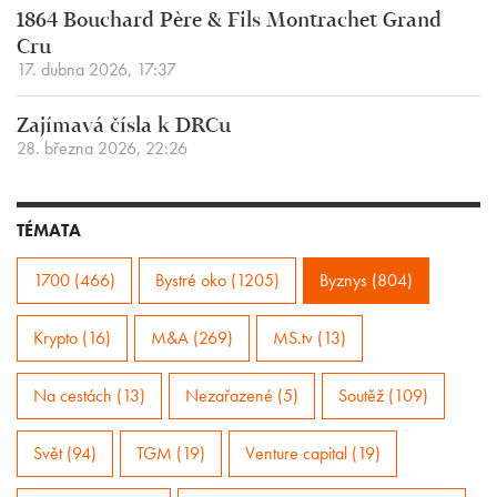
1864 Bouchard Père & Fils Montrachet Grand
Cru
17. dubna 2026, 17:37
Zajímavá čísla k DRCu
28. března 2026, 22:26
TÉMATA
1700 (466)
Bystré oko (1205)
Byznys (804)
Krypto (16)
M&A (269)
MS.tv (13)
Na cestách (13)
Nezařazené (5)
Soutěž (109)
Svět (94)
TGM (19)
Venture capital (19)