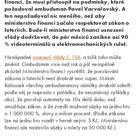
financí, že musí přistoupit na podmínky, které
požadoval ombudsman Pavel Varvařovský. A
ten nepožadoval nic menšího, než aby
ministerstvo financí začalo respektovat zákon o
loteriích. Bude-li ministerstvo financí usnesení
vlády dodržovat, do pár měsíců zanikne asi 90
% videoterminálů a elektromechanických rulet.
Nenápadné
usnesení vlády č. 156
. a tolik toho může
změnit. Ombudsman více než rok a půl neúspěšně
zkoušel Ministerstvu financí vysvětlit, že porušování
zákona o loteriích není dvakrát moc super. Ministr
Kalousek všechny ombudsmanovy námitky dvakrát odmítl:
podle něj je naprosto v pořádku, že neuznávají vyhlášky
obcí, že povolují automaty na 10x delší dobu, než
umožňuje zákon, a že zvedli možnost sázky na jednu hru
o 1 000 000 %, slovy o milion procent. (Podle zákona
lze na jednu hru vsadit v herně nejvíc 5 Kč, Ministerstvo
financí ale nastavilo sázky u rulety na 50 000 Kč.)