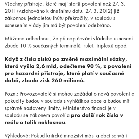
Všechny přístroje, které mají starší povolení než 27. 3.
2011 (vztahováno k dnešnímu datu, 27. 3. 2012) již
zákonnou jednoletou lhůtu překročily, v souladu s
usnesením vlády jim má být povolení odebráno.
Můžeme odhadnout, že při naplňování vládního usnesení
zbude 10 % současných terminálů, rulet, triplexů apod.
Když z čísla zisků po změně maximální sázky,
která vyšla 2,6 mld, odečteme 90 %, z povolení
pro hazardní přístroje, které platí v současné
době, zbude zisk 260 milionů.
Pozn.: Provozovatelé si mohou zažádat o nová povolení a
pokud ty budou v souladu s vyhláškou obce a budou mít
správně nastaveny limity, Ministerstvo financí je v
souladu se zákonem povolí a
pro další rok čísla v
reálu o tolik neklesnou
.
Výhledově: Pokud kritické množství měst a obcí schválí