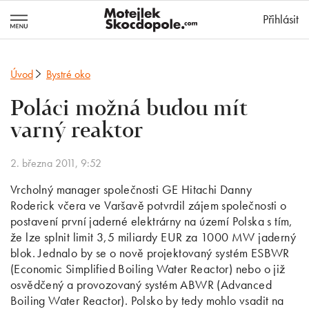
MotejlekSkocd
Přihlásit
Úvod
Bystré oko
Poláci možná budou mít
varný reaktor
2. března 2011, 9:52
Vrcholný manager společnosti GE Hitachi Danny
Roderick včera ve Varšavě potvrdil zájem společnosti o
postavení první jaderné elektrárny na území Polska s tím,
že lze splnit limit 3,5 miliardy EUR za 1000 MW jaderný
blok. Jednalo by se o nově projektovaný systém ESBWR
(Economic Simplified Boiling Water Reactor) nebo o již
osvědčený a provozovaný systém ABWR (Advanced
Boiling Water Reactor). Polsko by tedy mohlo vsadit na