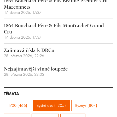
1864 Bouchard Père & Fils Beaune Premier Cru
Marconnets
17. dubna 2026, 17:37
1864 Bouchard Père & Fils Montrachet Grand
Cru
17. dubna 2026, 17:37
Zajímavá čísla k DRCu
28. března 2026, 22:26
Nejzajímavější vinné loupeže
28. března 2026, 22:02
TÉMATA
1700 (466)
Bystré oko (1205)
Byznys (804)