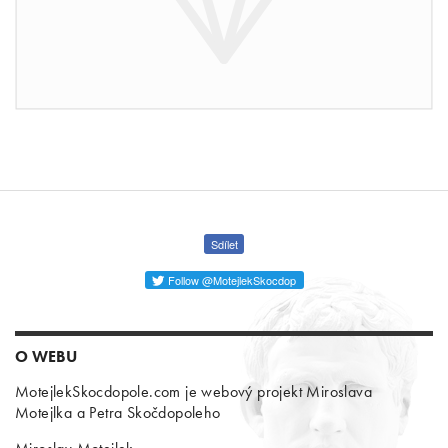
Sdílet
Follow @MotejlekSkocdop
O WEBU
MotejlekSkocdopole.com je webový projekt Miroslava
Motejlka a Petra Skočdopoleho