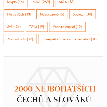
Krypto (16)
M&A (269)
MS.tv (13)
Na cestách (13)
Nezařazené (5)
Soutěž (109)
Svět (94)
TGM (19)
Venture capital (19)
Zdravotnictví (17)
11 největších českých energetiků (11)
2000 NEJBOHATŠÍCH
ČECHŮ A SLOVÁKŮ