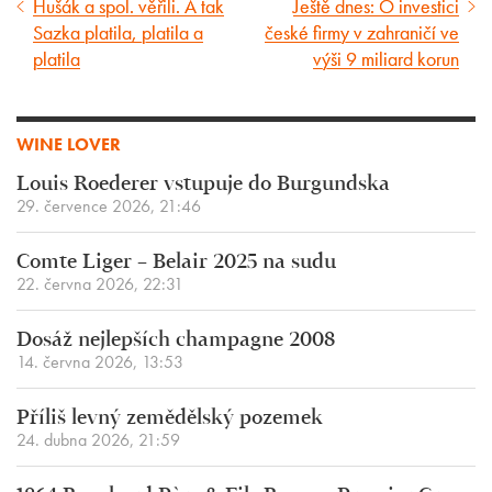
Hušák a spol. věřili. A tak
Ještě dnes: O investici
Předcházející
Následující
Sazka platila, platila a
české firmy v zahraničí ve
článek
článek
platila
výši 9 miliard korun
WINE LOVER
Louis Roederer vstupuje do Burgundska
29. července 2026, 21:46
Comte Liger – Belair 2025 na sudu
22. června 2026, 22:31
Dosáž nejlepších champagne 2008
14. června 2026, 13:53
Příliš levný zemědělský pozemek
24. dubna 2026, 21:59