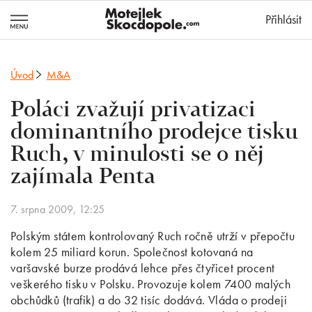
MotejlekSkocd
Přihlásit
Úvod
M&A
Poláci zvažují privatizaci
dominantního prodejce tisku
Ruch, v minulosti se o něj
zajímala Penta
7. srpna 2009, 12:25
Polským státem kontrolovaný Ruch ročně utrží v přepočtu
kolem 25 miliard korun. Společnost kotovaná na
varšavské burze prodává lehce přes čtyřicet procent
veškerého tisku v Polsku. Provozuje kolem 7400 malých
obchůdků (trafik) a do 32 tisíc dodává. Vláda o prodeji