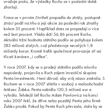
uvažuje proto, že výsledky Ruchu se v poslední době
zhoršují.
Firma se v prvním čtvrtletí propadla do ztráty, postupně
ztrácí podíl na trhu a její akcie za poslední rok ztratily
kolem 35 procent. Například dnes se propadají o více
než šest procent. Vláda drží 56,86 procent Ruchu.
Aktuální tržní hodnota státního podílu se pohybuje kolem
285 milionů zlotých, což představuje necelých 1,8
miliardy korun. Kromě trafik společnost provozuje síť asi
třiceti kaváren „i coffee“.
V roce 2007, kdy se o prodeji státního podílu mluvilo
naposledy, projevila o Ruch zájem investiční skupina
Penta Investments. Není důvod, aby svůj názor změnila. S
Ruchem se v roce 2007 střetla v souboji o maloobchodní
řetězec Žabka. Penta nabídla 130,5 milionů eur a
vyhrála. Tehdejší šéf Ruchu Adam Pawlowicz na konci
roku 2007 řekl, že dříve nebo později Penta jeho firmě
Žabku prodá. Pokud by Penta Ruch převzala, stala by se