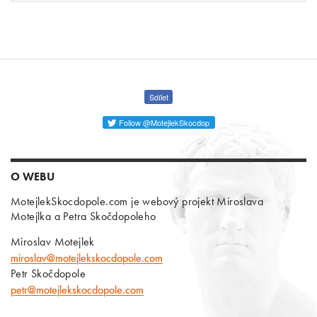
Sdílet
Follow @MotejlekSkocdop
O WEBU
MotejlekSkocdopole.com je webový projekt Miroslava
Motejlka a Petra Skočdopoleho
Miroslav Motejlek
miroslav@motejlekskocdopole.com
Petr Skočdopole
petr@motejlekskocdopole.com