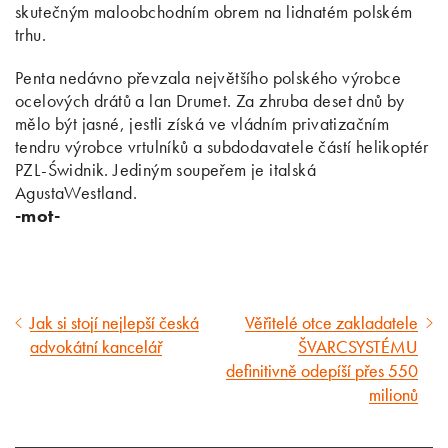
skutečným maloobchodním obrem na lidnatém polském
trhu.
Penta nedávno převzala největšího polského výrobce
ocelových drátů a lan Drumet. Za zhruba deset dnů by
mělo být jasné, jestli získá ve vládním privatizačním
tendru výrobce vrtulníků a subdodavatele částí helikoptér
PZL-Świdnik. Jediným soupeřem je italská
AgustaWestland.
-mot-
Jak si stojí nejlepší česká
Věřitelé otce zakladatele
Předcházející
Následující
advokátní kancelář
ŠVARCSYSTÉMU
článek
článek
definitivně odepíší přes 550
milionů