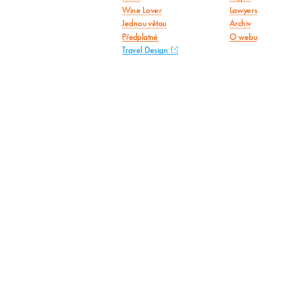
Wine Lover
Lawyers
Jednou větou
Archiv
Předplatné
O webu
Travel Design