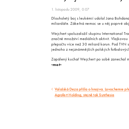
1. listopadu 2009, 0:07
Dlouholetý boj s leukémií udolal Jana Bohda
miliardáře. Zákeřná nemoc se u něj poprvé obj
Wejchert spoluzaložil skupinu International Tr
značné množství mediálních aktivit. Vlajkovou l
přepočtu více než 30 miliard korun. Pod TVN s
jednoho z nejznámnějších polských fotbalovýc
Zapálený kuchař Wejchert po sobě zanechal ma
-mot-
Valašská Deza přišla o hnojiva. Lovochemie př
Předcházející
Agrofert Holding, stejně tak Synthesia
článek