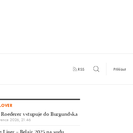
RSS
Přihlásit
LOVER
 Roederer vstupuje do Burgundska
vence 2026, 21:46
 Liger – Belair 2025 na sudu