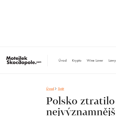
MotejlekSkocdopo
Úvod
Krypto
Wine Lover
Lawy
Úvod
Svět
Polsko ztratil
nejvýznamněj