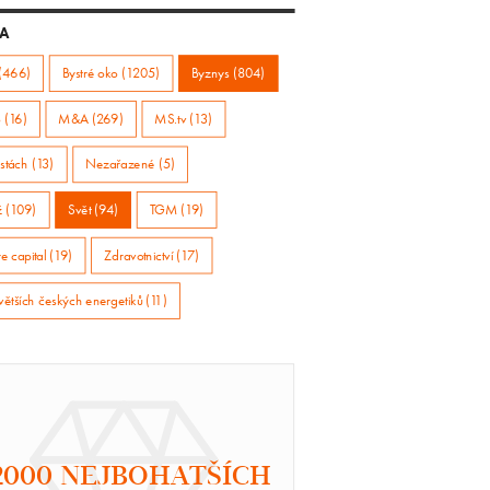
A
(466)
Bystré oko (1205)
Byznys (804)
 (16)
M&A (269)
MS.tv (13)
stách (13)
Nezařazené (5)
ž (109)
Svět (94)
TGM (19)
e capital (19)
Zdravotnictví (17)
větších českých energetiků (11)
2000 NEJBOHATŠÍCH