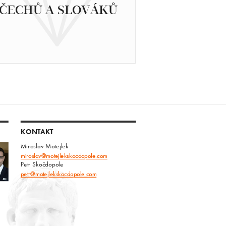
ČECHŮ A SLOVÁKŮ
KONTAKT
Miroslav Motejlek
miroslav@motejlekskocdopole.com
Petr Skočdopole
petr@motejlekskocdopole.com