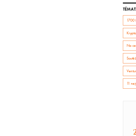
TÉMAT
1700 
Krypto
Na ce
Soutě
Ventur
11 nej