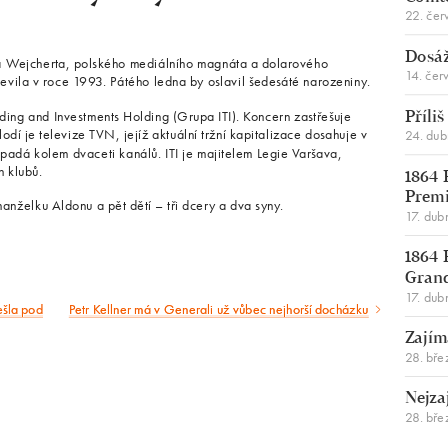
22. čer
Dosáž
na Wejcherta, polského mediálního magnáta a dolarového
14. čer
evila v roce 1993. Pátého ledna by oslavil šedesáté narozeniny.
ading and Investments Holding (Grupa ITI). Koncern zastřešuje
Příli
odí je televize TVN, jejíž aktuální tržní kapitalizace dosahuje v
24. du
padá kolem dvaceti kanálů. ITI je majitelem Legie Varšava,
h klubů.
1864 
Premi
nželku Aldonu a pět dětí – tři dcery a dva syny.
17. dub
1864 
Gran
17. dub
ešla pod
Petr Kellner má v Generali už vůbec nejhorší docházku
Následující
Zajím
článek
28. bře
Nejza
28. bře