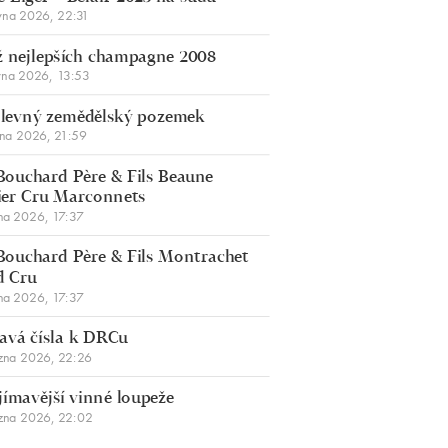
vna 2026, 22:31
 nejlepších champagne 2008
vna 2026, 13:53
š levný zemědělský pozemek
bna 2026, 21:59
Bouchard Père & Fils Beaune
er Cru Marconnets
na 2026, 17:37
Bouchard Père & Fils Montrachet
d Cru
na 2026, 17:37
avá čísla k DRCu
zna 2026, 22:26
jímavější vinné loupeže
zna 2026, 22:02