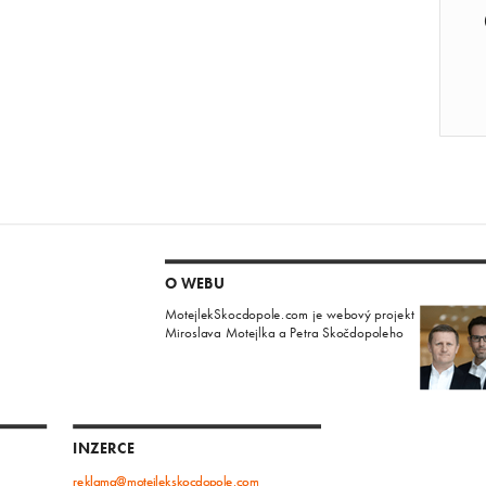
O WEBU
MotejlekSkocdopole.com je webový projekt
Miroslava Motejlka a Petra Skočdopoleho
INZERCE
reklama@motejlekskocdopole.com