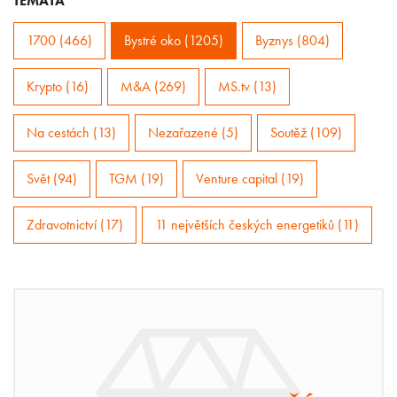
TÉMATA
1700 (466)
Bystré oko (1205)
Byznys (804)
Krypto (16)
M&A (269)
MS.tv (13)
Na cestách (13)
Nezařazené (5)
Soutěž (109)
Svět (94)
TGM (19)
Venture capital (19)
Zdravotnictví (17)
11 největších českých energetiků (11)