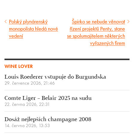
Polský plynárenský
Špirko se nebude věnovat
Předcházející
Následující
monopolista hledá nové
řízení projektů Penty, stane
článek
článek
vedení
se spolumajitelem některých
vyřazených firem
WINE LOVER
Louis Roederer vstupuje do Burgundska
29. července 2026, 21:46
Comte Liger – Belair 2025 na sudu
22. června 2026, 22:31
Dosáž nejlepších champagne 2008
14. června 2026, 13:53