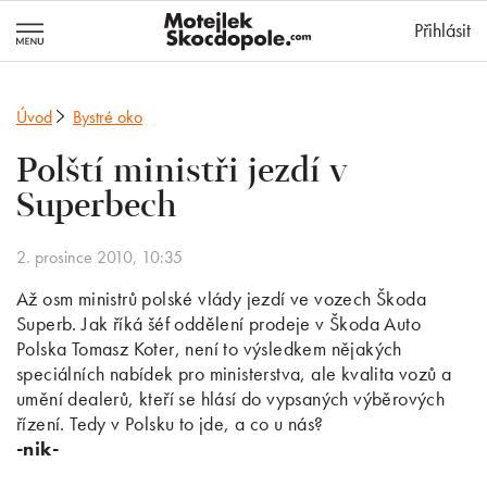
MotejlekSkocd
Přihlásit
Úvod
Bystré oko
Polští ministři jezdí v
Superbech
2. prosince 2010, 10:35
Až osm ministrů polské vlády jezdí ve vozech Škoda
Superb. Jak říká šéf oddělení prodeje v Škoda Auto
Polska Tomasz Koter, není to výsledkem nějakých
speciálních nabídek pro ministerstva, ale kvalita vozů a
umění dealerů, kteří se hlásí do vypsaných výběrových
řízení. Tedy v Polsku to jde, a co u nás?
-nik-