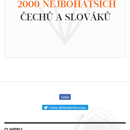
2000 NEJBOHATŠÍCH
ČECHŮ A SLOVÁKŮ
Sdílet
Follow @MotejlekSkocdop
O WEBU