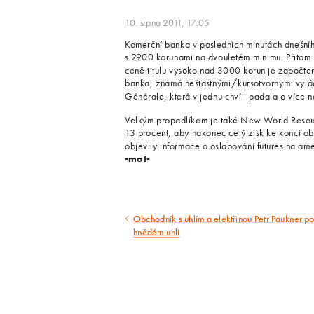
10. srpna 2011, 17:05
Komerční banka v posledních minutách dnešního
s 2900 korunami na dvouletém minimu. Přitom b
ceně titulu vysoko nad 3000 korun je započten 
banka, známá neštastnými/kursotvornými vyjádř
Générale, která v jednu chvíli padala o více 
Velkým propadlíkem je také New World Resou
13 procent, aby nakonec celý zisk ke konci o
objevily informace o oslabování futures na ame
-mot-
Obchodník s uhlím a elektřinou Petr Paukner pos
Předcházející
hnědém uhlí
článek