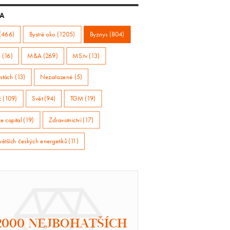
A
(466)
Bystré oko (1205)
Byznys (804)
 (16)
M&A (269)
MS.tv (13)
stách (13)
Nezařazené (5)
ž (109)
Svět (94)
TGM (19)
e capital (19)
Zdravotnictví (17)
větších českých energetiků (11)
2000 NEJBOHATŠÍCH