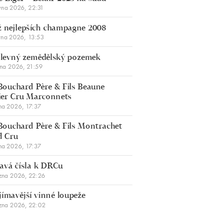
vna 2026, 22:31
 nejlepších champagne 2008
vna 2026, 13:53
š levný zemědělský pozemek
bna 2026, 21:59
Bouchard Père & Fils Beaune
er Cru Marconnets
na 2026, 17:37
Bouchard Père & Fils Montrachet
d Cru
na 2026, 17:37
avá čísla k DRCu
zna 2026, 22:26
jímavější vinné loupeže
zna 2026, 22:02