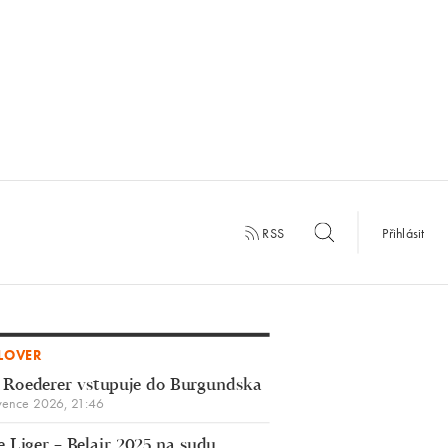
RSS
Přihlásit
LOVER
 Roederer vstupuje do Burgundska
vence 2026, 21:46
 Liger – Belair 2025 na sudu