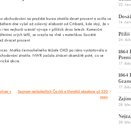
22. čer
Dosáž
 obchodování na pražské burza ztratila deset procent a ocitla se
14. čer
ěhem dne vyšel až oslavný elaborát od Citibank, kde stojí, že v
i ten nejhorší scénář vývoje v příštích dvou letech. Komerční
eními svých šéfů, se svezla na vlně s mateřskou Société
Příli
24. du
než dvacet procent.
rces. Matka černouhelného těžaře OKD po ráno vystartovala o
1864 
bchodování ztratila. NWR začala ztrácet okamžitě poté, co se
Premi
rické akcie.
17. dub
1864 
Gran
17. dub
iluje v
Seznam nejbohatších Čechů a Slováků obsahuje už 320
Následující
jmen
Zajím
článek
28. bře
Nejza
28. bře