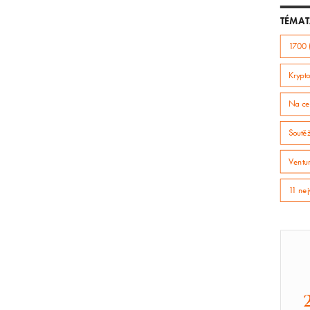
TÉMAT
1700 
Krypto
Na ce
Soutě
Ventur
11 nej