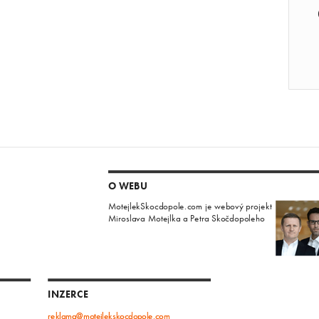
O WEBU
MotejlekSkocdopole.com je webový projekt
Miroslava Motejlka a Petra Skočdopoleho
INZERCE
reklama@motejlekskocdopole.com