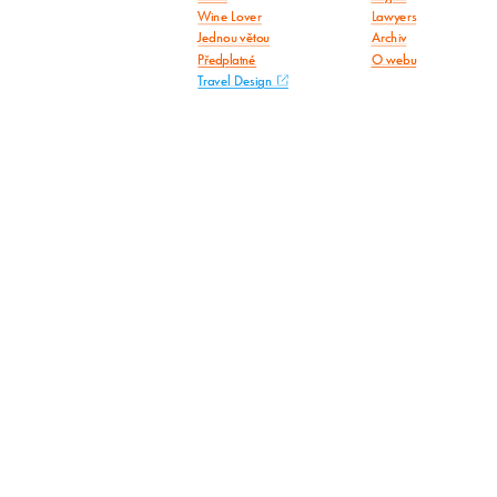
Wine Lover
Lawyers
Jednou větou
Archiv
Předplatné
O webu
Travel Design