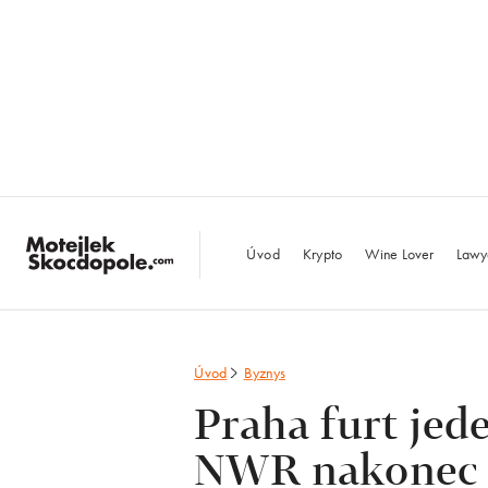
MotejlekSkocdopo
Úvod
Krypto
Wine Lover
Lawy
Úvod
Byznys
Praha furt jed
NWR nakonec 