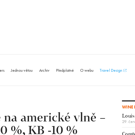
le.com
ers
Jednou větou
Archiv
Předplatné
O webu
Travel Design
WINE 
e na americké vlně –
Louis
29. čer
0 %, KB -10 %
Comte