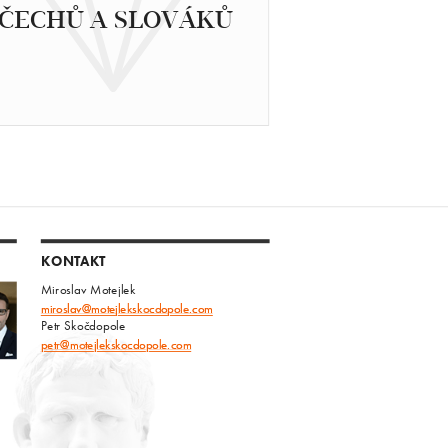
ČECHŮ A SLOVÁKŮ
KONTAKT
Miroslav Motejlek
miroslav@motejlekskocdopole.com
Petr Skočdopole
petr@motejlekskocdopole.com