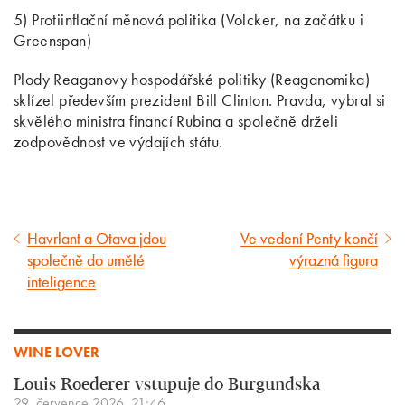
5) Protiinflační měnová politika (Volcker, na začátku i
Greenspan)
Plody Reaganovy hospodářské politiky (Reaganomika)
sklízel především prezident Bill Clinton. Pravda, vybral si
skvělého ministra financí Rubina a společně drželi
zodpovědnost ve výdajích státu.
Havrlant a Otava jdou
Ve vedení Penty končí
Předcházející
Následující
společně do umělé
výrazná figura
článek
článek
inteligence
WINE LOVER
Louis Roederer vstupuje do Burgundska
29. července 2026, 21:46