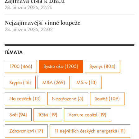
Zajímavá čísla k DRCu
28. března 2026, 22:26
Nejzajímavější vinné loupeže
28. března 2026, 22:02
TÉMATA
1700 (466)
Bystré oko (1205)
Byznys (804)
Krypto (16)
M&A (269)
MS.tv (13)
Na cestách (13)
Nezařazené (5)
Soutěž (109)
Svět (94)
TGM (19)
Venture capital (19)
Zdravotnictví (17)
11 největších českých energetiků (11)