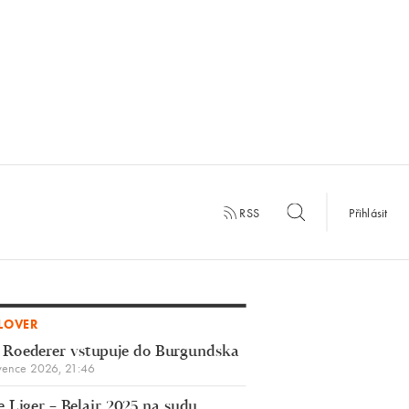
RSS
Přihlásit
LOVER
 Roederer vstupuje do Burgundska
vence 2026, 21:46
 Liger – Belair 2025 na sudu