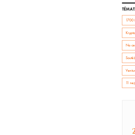
TÉMAT
1700 
Krypto
Na ce
Soutě
Ventur
11 nej