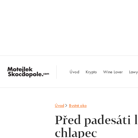
MotejlekSkocdopo
Úvod
Krypto
Wine Lover
Lawy
Úvod
Bystré oko
Před padesáti l
chlapec