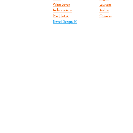
Wine Lover
Lawyers
Jednou větou
Archiv
Předplatné
O webu
Travel Design