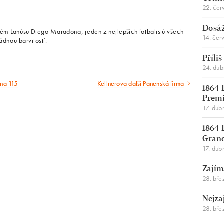
22. čer
Dosáž
ském Lanúsu Diego Maradona, jeden z nejlepších fotbalistů všech
14. čer
ádnou barvitostí.
Příli
24. du
 na 115
Kellnerova další Panenská firma
Následující
1864 
Premi
článek
17. dub
1864 
Gran
17. dub
Zajím
28. bře
Nejza
28. bře