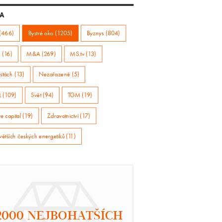
A
(466)
Bystré oko (1205)
Byznys (804)
 (16)
M&A (269)
MS.tv (13)
stách (13)
Nezařazené (5)
ž (109)
Svět (94)
TGM (19)
e capital (19)
Zdravotnictví (17)
větších českých energetiků (11)
2000 NEJBOHATŠÍCH