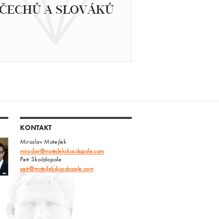
ČECHŮ A SLOVÁKŮ
KONTAKT
Miroslav Motejlek
miroslav@motejlekskocdopole.com
Petr Skočdopole
petr@motejlekskocdopole.com