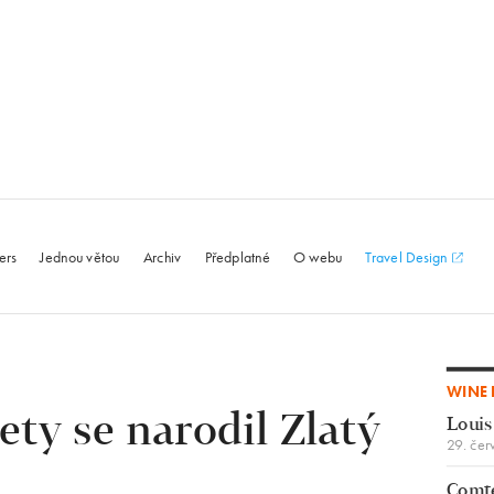
le.com
ers
Jednou větou
Archiv
Předplatné
O webu
Travel Design
WINE 
ety se narodil Zlatý
Louis
29. čer
Comte