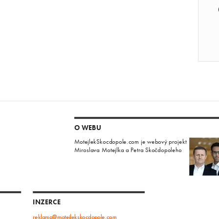
O WEBU
MotejlekSkocdopole.com je webový projekt
Miroslava Motejlka a Petra Skočdopoleho
INZERCE
reklama@motejlekskocdopole.com