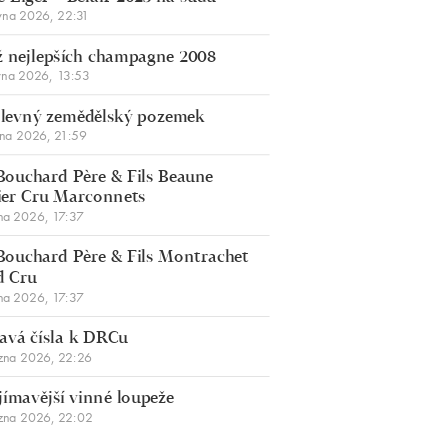
vna 2026, 22:31
 nejlepších champagne 2008
vna 2026, 13:53
š levný zemědělský pozemek
bna 2026, 21:59
Bouchard Père & Fils Beaune
er Cru Marconnets
na 2026, 17:37
Bouchard Père & Fils Montrachet
d Cru
na 2026, 17:37
avá čísla k DRCu
zna 2026, 22:26
jímavější vinné loupeže
zna 2026, 22:02