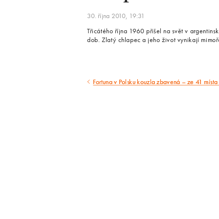
30. října 2010, 19:31
Třicátého října 1960 přišel na svět v argentin
dob. Zlatý chlapec a jeho život vynikají mimoř
Fortuna v Polsku kouzla zbavená – ze 41 místa
Předcházející
článek