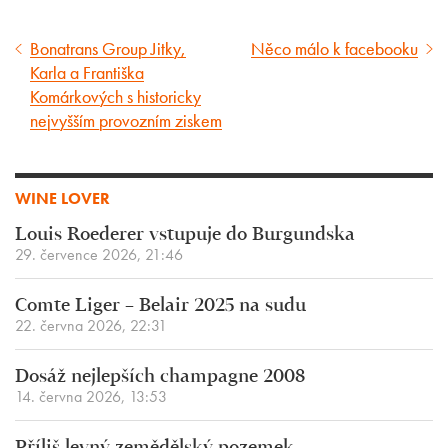
Bonatrans Group Jitky,
Něco málo k facebooku
Předcházející
Následující
Karla a Františka
článek
článek
Komárkových s historicky
nejvyšším provozním ziskem
WINE LOVER
Louis Roederer vstupuje do Burgundska
29. července 2026, 21:46
Comte Liger – Belair 2025 na sudu
22. června 2026, 22:31
Dosáž nejlepších champagne 2008
14. června 2026, 13:53