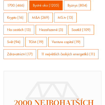
1700 (466)
Bystré oko (1205)
Byznys (804)
Krypto (16)
M&A (269)
MS.tv (13)
Na cestách (13)
Nezařazené (5)
Soutěž (109)
Svět (94)
TGM (19)
Venture capital (19)
Zdravotnictví (17)
11 největších českých energetiků (11)
2000 NEJBOHATŠÍCH