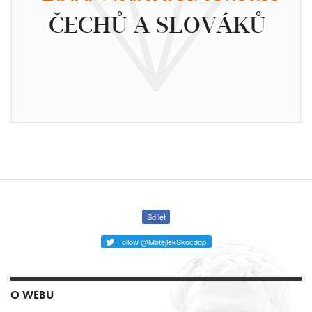
ČECHŮ A SLOVÁKŮ
Sdílet
Follow @MotejlekSkocdop
O WEBU