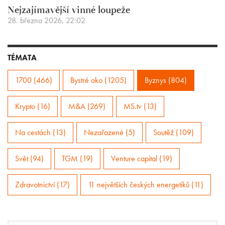
Nejzajímavější vinné loupeže
28. března 2026, 22:02
TÉMATA
1700 (466)
Bystré oko (1205)
Byznys (804)
Krypto (16)
M&A (269)
MS.tv (13)
Na cestách (13)
Nezařazené (5)
Soutěž (109)
Svět (94)
TGM (19)
Venture capital (19)
Zdravotnictví (17)
11 největších českých energetiků (11)