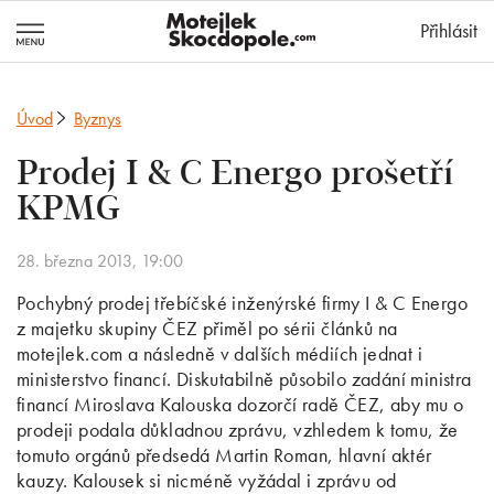
MotejlekSkocd
Přihlásit
Úvod
Byznys
Prodej I & C Energo prošetří
KPMG
28. března 2013, 19:00
Pochybný prodej třebíčské inženýrské firmy I & C Energo
z majetku skupiny ČEZ přiměl po sérii článků na
motejlek.com a následně v dalších médiích jednat i
ministerstvo financí. Diskutabilně působilo zadání ministra
financí Miroslava Kalouska dozorčí radě ČEZ, aby mu o
prodeji podala důkladnou zprávu, vzhledem k tomu, že
tomuto orgánů předsedá Martin Roman, hlavní aktér
kauzy. Kalousek si nicméně vyžádal i zprávu od