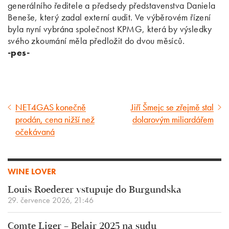
generálního ředitele a předsedy představenstva Daniela
Beneše, který zadal externí audit. Ve výběrovém řízení
byla nyní vybrána společnost KPMG, která by výsledky
svého zkoumání měla předložit do dvou měsíců.
-pes-
NET4GAS konečně
Jiří Šmejc se zřejmě stal
Předcházející
Následující
prodán, cena nižší než
dolarovým miliardářem
článek
článek
očekávaná
WINE LOVER
Louis Roederer vstupuje do Burgundska
29. července 2026, 21:46
Comte Liger – Belair 2025 na sudu