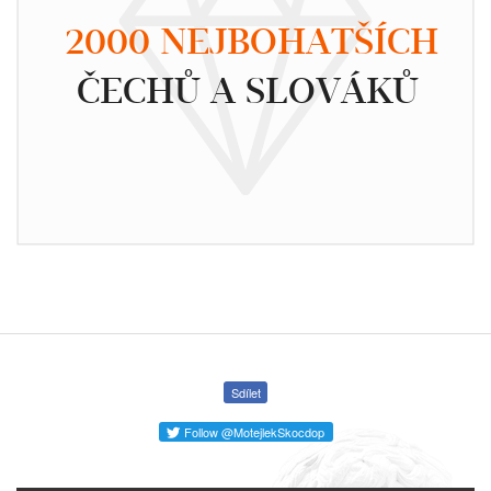
2000 NEJBOHATŠÍCH
ČECHŮ A SLOVÁKŮ
Sdílet
Follow @MotejlekSkocdop