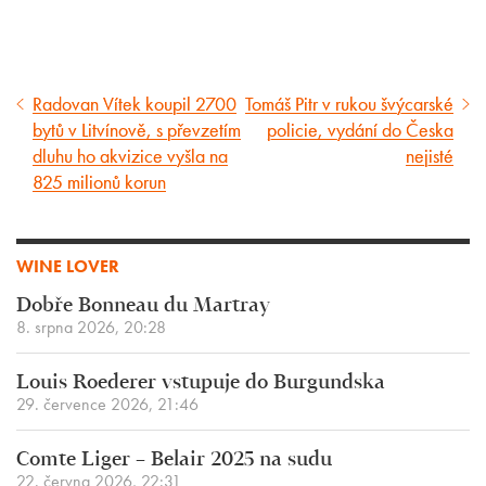
Radovan Vítek koupil 2700
Tomáš Pitr v rukou švýcarské
Předcházející
Následující
bytů v Litvínově, s převzetím
policie, vydání do Česka
článek
článek
dluhu ho akvizice vyšla na
nejisté
825 milionů korun
WINE LOVER
Dobře Bonneau du Martray
8. srpna 2026, 20:28
Louis Roederer vstupuje do Burgundska
29. července 2026, 21:46
Comte Liger – Belair 2025 na sudu
22. června 2026, 22:31