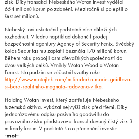
zisk. Díky transakci Nebeského Wotan Invest vydělal
654 milionů korun po zdanění. Meziročně si polepšil o
šest set milionů.
Nebeský loni uskutečnil podstatně více důležitých
rozhodnutí. V lednu například dokončil prodej
bezpečnostní agentury Agency of Security Fenix. Švédský
kolos Securitas mu zaplatil bezmála 170 milionů korun.
Během roku propojil osm dřevařských společností do
dvou velkých celků. Vznikly Wotan Wood a Wotan
Forest. Na podzim se zúčastnil svatby roku
http://www.motejlek.com/miliardarka-marie-geidlova-
si-bere-realitniho-magnata-radovana-vitka
.
Holding Wotan Invest, který zastřešuje Nebeského
tuzemská aktiva, vykázal nejvyšší zisk před třemi. Díky
jednorázovému odpisu pasivního goodwillu do
provozního zisku představoval konsolidovaný čistý zisk 3
miliardy korun. V podstatě šlo o přecenění investic.
-mot-