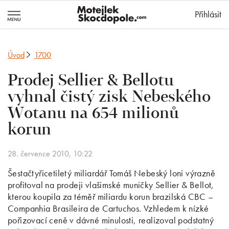
MotejlekSkocd
Přihlásit
Úvod
1700
Prodej Sellier & Bellotu
vyhnal čistý zisk Nebeského
Wotanu na 654 milionů
korun
28. července 2010, 10:22
Šestačtyřicetiletý miliardář Tomáš Nebeský loni výrazně
profitoval na prodeji vlašimské muničky Sellier & Bellot,
kterou koupila za téměř miliardu korun brazilská CBC –
Companhia Brasileira de Cartuchos. Vzhledem k nízké
pořizovací ceně v dávné minulosti, realizoval podstatný