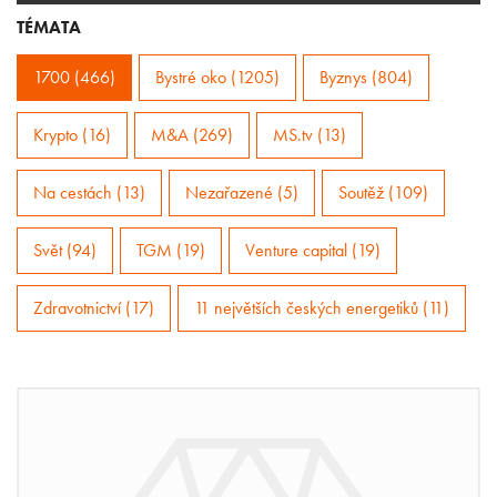
TÉMATA
1700 (466)
Bystré oko (1205)
Byznys (804)
Krypto (16)
M&A (269)
MS.tv (13)
Na cestách (13)
Nezařazené (5)
Soutěž (109)
Svět (94)
TGM (19)
Venture capital (19)
Zdravotnictví (17)
11 největších českých energetiků (11)