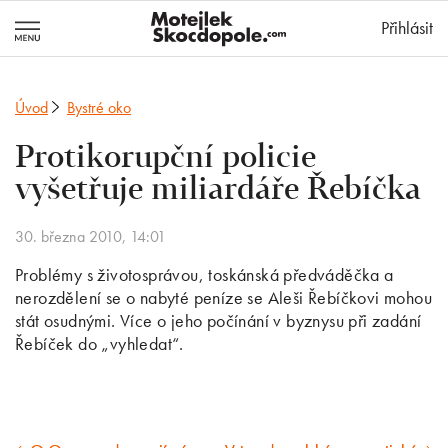
MotejlekSkocd
Přihlásit
Úvod
Bystré oko
Protikorupční policie
vyšetřuje miliardáře Řebíčka
30. března 2010, 14:01
Problémy s životosprávou, toskánská předváděčka a
nerozdělení se o nabyté peníze se Aleši Řebíčkovi mohou
stát osudnými. Více o jeho počínání v byznysu při zadání
Řebíček do „vyhledat“.