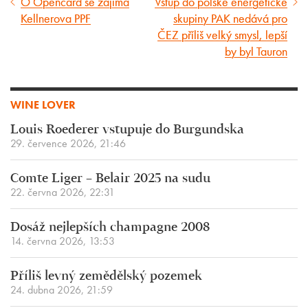
O Opencard se zajímá
Vstup do polské energetické
Předcházející
Následující
Kellnerova PPF
skupiny PAK nedává pro
článek
článek
ČEZ příliš velký smysl, lepší
by byl Tauron
WINE LOVER
Louis Roederer vstupuje do Burgundska
29. července 2026, 21:46
Comte Liger – Belair 2025 na sudu
22. června 2026, 22:31
Dosáž nejlepších champagne 2008
14. června 2026, 13:53
Příliš levný zemědělský pozemek
24. dubna 2026, 21:59