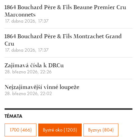
1864 Bouchard Père & Fils Beaune Premier Cru
Marconnets
17. dubna 2026, 17:37
1864 Bouchard Père & Fils Montrachet Grand
Cru
17. dubna 2026, 17:37
Zajímavá čísla k DRCu
28. března 2026, 22:26
Nejzajímavější vinné loupeže
28. března 2026, 22:02
TÉMATA
1700 (466)
Bystré oko (1205)
Byznys (804)