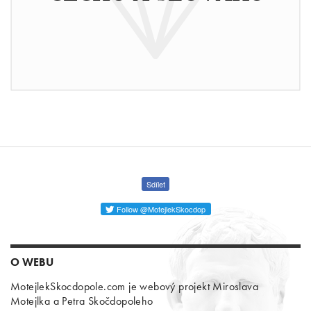
Sdílet
Follow @MotejlekSkocdop
O WEBU
MotejlekSkocdopole.com je webový projekt Miroslava
Motejlka a Petra Skočdopoleho