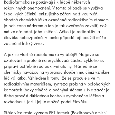
Radiofarmaka se používají i k léčbě některých
rakovinných onemocnění. V tomto případě se využívá
škodlivých účinků ionizujícího záření na živou tkáň.
Vhodná chemická látka označená radioaktivním atomem
je pohlcena nádorem a ten je tak ozařován zevnitř, což
má za následek jeho zničení. Ačkoli je radioaktivita
člověku nebezpečná, v tomto případě její použití může
zachránit lidský život.
A jak se vlastně radiofarmaka vyrábějí? Nejprve se
ozařováním protonů na urychlovači částic, cyklotronu,
připraví potřebné radioaktivní atomy. Následně se
chemicky navážou na vybranou sloučeninu, čímž vznikne
léčivá látka. Vzhledem k tomu, že se pracuje s velmi
radioaktivním materiálem, syntéza probíhá v polohorkých
komorách (boxy stíněné olověnými stěnami). Na závěr je
třeba provést důkladnou kontrolu vyrobeného léčiva a
rozhodnout, jestli jej je možné podat člověku.
Stále více roste význam PET farmak (Pozitronová emisní