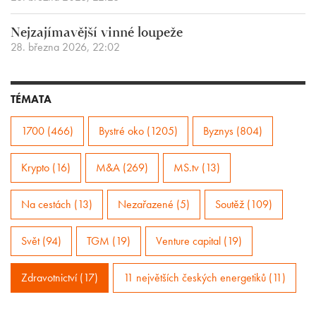
Nejzajímavější vinné loupeže
28. března 2026, 22:02
TÉMATA
1700 (466)
Bystré oko (1205)
Byznys (804)
Krypto (16)
M&A (269)
MS.tv (13)
Na cestách (13)
Nezařazené (5)
Soutěž (109)
Svět (94)
TGM (19)
Venture capital (19)
Zdravotnictví (17)
11 největších českých energetiků (11)