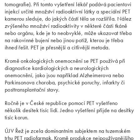
tomografie). Při tomto vyšetření lékář podává pacientovi
injekcí určité množství radioaktivní látky a speciální PET
kamerou sleduje, do jakých částí těla se rozšířila. Nález
zvýšeného množství radioaktivity v některé části tkáně
nebo orgánu, kde je to neobvyklé, může ukazovat třeba
na rakovinné bujení nebo jinou potíž, kterou je třeba
ihned řešit. PET je přesnější a citlivější metoda.
Kromě onkologických onemocnění se PET používá při
diagnostice kardiologických a neurologických
onemocnění, jako jsou například Alzheimerova nebo
Parkinsonova choroba, psychické poruchy, infarkty či
posttransplantační stavy.
Ročně je v České republice pomocí PET vyšetřeno
několik desítek tisíc lidí. Jedno vyšetření přijde na desítky
tisíc korun.
ÚJV Řež je zcela dominantním subjektem na tuzemském
trhu PET radiofarmak. Kromě produkce nejpoužívanějšího