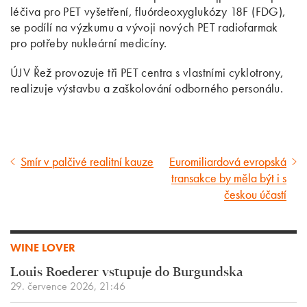
léčiva pro PET vyšetření, fluórdeoxyglukózy 18F (FDG),
se podílí na výzkumu a vývoji nových PET radiofarmak
pro potřeby nukleární medicíny.
ÚJV Řež provozuje tři PET centra s vlastními cyklotrony,
realizuje výstavbu a zaškolování odborného personálu.
Smír v palčivé realitní kauze
Euromiliardová evropská
Předcházející
Následující
transakce by měla být i s
článek
článek
českou účastí
WINE LOVER
Louis Roederer vstupuje do Burgundska
29. července 2026, 21:46