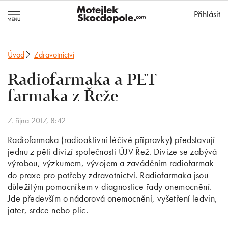
MotejlekSkocd
Přihlásit
Úvod
Zdravotnictví
Radiofarmaka a PET
farmaka z Řeže
7. října 2017, 8:42
Radiofarmaka (radioaktivní léčivé přípravky) představují
jednu z pěti divizí společnosti ÚJV Řež. Divize se zabývá
výrobou, výzkumem, vývojem a zaváděním radiofarmak
do praxe pro potřeby zdravotnictví. Radiofarmaka jsou
důležitým pomocníkem v diagnostice řady onemocnění.
Jde především o nádorová onemocnění, vyšetření ledvin,
jater, srdce nebo plic.