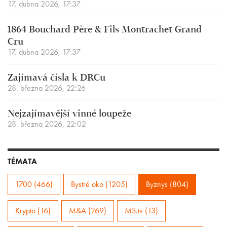
17. dubna 2026, 17:37
1864 Bouchard Père & Fils Montrachet Grand
Cru
17. dubna 2026, 17:37
Zajímavá čísla k DRCu
28. března 2026, 22:26
Nejzajímavější vinné loupeže
28. března 2026, 22:02
TÉMATA
1700 (466)
Bystré oko (1205)
Byznys (804)
Krypto (16)
M&A (269)
MS.tv (13)