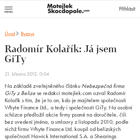
MotejlekSkocd
Přihlásit
Úvod
Byznys
Radomír Kolařík: Já jsem
GiTy
21. března 2012, 0:04
Na základě zveřejněného článku
Nebezpečná firma
GiTy z Belize
se redakci motejlek.com ozval Radomír
Kolařík s tím, že je to on, kdo je majitelem společnosti
Whyte Finance Ltd., a tedy i společnosti GiTy. Na osobní
schůzce předložil akcie firmy psané na doručitele, čili
bez uvedení jména, a smlouvy z listopadu 2010, podle
nichž firmu Whyte Finance Ltd. koupil od belizských
společností Hawick International S.A. a Shearings