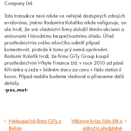
Company Ltd.
Tato transakce není nikde ve veřejně dostupných zdrojích
evidována, jméno Radomíra Kolaříka nikde nefiguruje, on
ale tvrdí, že své vlastnictví firmy doložil těmito akciemi a
smlouvami Národnímu bezpečnostnímu úřadu. Úřad
prostřednictvím svého mluvčího odmítl případ
komentovat, protože k tomu prý nemá oprávnění.
Radomír Kolařík tvrdí, že firmu GiTy Group koupil
prostřednictvím Whyte Finance Ltd. v roce 2010 od pánů
Křivánka a Ježe v bídném stavu za cenu v řádu statisíců
korun. Případ nadále budeme sledovat a přineseme další
detaily.
-pes,mot-
Nebezpečná firma GiTy z
Vítězové kvízu číslo XIII o
Předcházející
Následující
Belize
půlroční předplatné
článek
článek