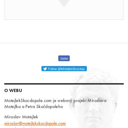
Sdílet
Follow @MotejlekSkocdop
O WEBU
MotejlekSkocdopole.com je webový projekt Miroslava
Motejlka a Petra Skočdopoleho
Miroslav Motejlek
miroslav@motejlekskocdopole.com