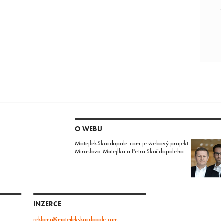
O WEBU
MotejlekSkocdopole.com je webový projekt
Miroslava Motejlka a Petra Skočdopoleho
INZERCE
reklama@motejlekskocdopole.com