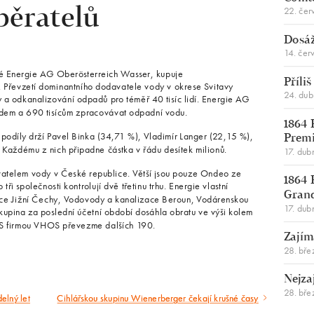
22. čer
běratelů
Dosáž
14. čer
 Energie AG Oberösterreich Wasser, kupuje
Příli
Převzetí dominantního dodavatele vody v okrese Svitavy
24. du
y a odkanalizování odpadů pro téměř 40 tisíc lidí. Energie AG
dem a 690 tisícům zpracovávat odpadní vodu.
1864 
 podíly drží Pavel Binka (34,71 %), Vladimír Langer (22,15 %),
Premi
. Každému z nich připadne částka v řádu desítek milionů.
17. dub
vatelem vody v České republice. Větší jsou pouze Ondeo ze
1864 
i společnosti kontrolují dvě třetinu trhu. Energie vlastní
Gran
ace Jižní Čechy, Vodovody a kanalizace Beroun, Vodárenskou
17. dub
skupina za poslední účetní období dosáhla obratu ve výši kolem
. S firmou VHOS převezme dalších 190.
Zajím
28. bře
Nejza
28. bře
elný let
Cihlářskou skupinu Wienerberger čekají krušné časy
Následující