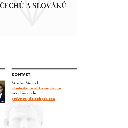
ČECHŮ A SLOVÁKŮ
KONTAKT
Miroslav Motejlek
miroslav@motejlekskocdopole.com
Petr Skočdopole
petr@motejlekskocdopole.com