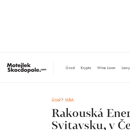
MotejlekSkocdopo
Úvod
Krypto
Wine Lover
Lawy
Úvod
M&A
Rakouská Ener
Svitavsku, v Č