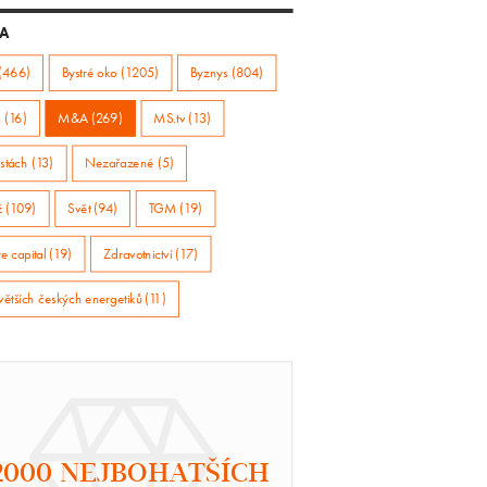
A
(466)
Bystré oko (1205)
Byznys (804)
 (16)
M&A (269)
MS.tv (13)
stách (13)
Nezařazené (5)
ž (109)
Svět (94)
TGM (19)
e capital (19)
Zdravotnictví (17)
větších českých energetiků (11)
2000 NEJBOHATŠÍCH