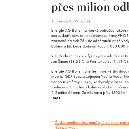
přes milion od
15. června 2009, 23:04
Energie AG Bohemia, česká pobočka rakouské
moravskotřebovskou vodárenskou firmu VHOS. 
znamená dalších 75 tisíc odběratelů pitné vod
Bohemia tak bude dodávat vodu 1 030 000 li
VHOS vlastní několik fyzických osob. Největší
Jan Šimon (18,24 %) a Petr Lukovics (11,91 %)
Energie AG Bohemia je třetím největším doda
skupiny GDF Suez a zejména Veolia Voda. Tyto tř
vodárenské firmy 1. JVS, Vodovody a kanaliz
společnost Chrudim a kolínský Vodos. Profitní 
2,2 miliard korun. Zaměstnává přes 1500 lidí
-mot-
České aerolinie dnes neměly letadlo pro pravid
Předcházející
do New Yorku