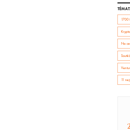
článek
TÉMAT
1700 
Krypto
Na ce
Soutě
Ventur
11 nej