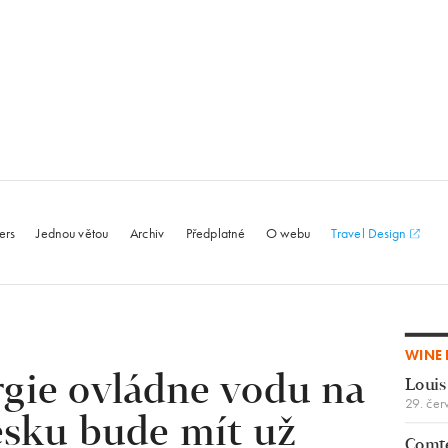
le.com
ers
Jednou větou
Archiv
Předplatné
O webu
Travel Design
WINE 
gie ovládne vodu na
Louis
29. čer
esku bude mít už
Comte