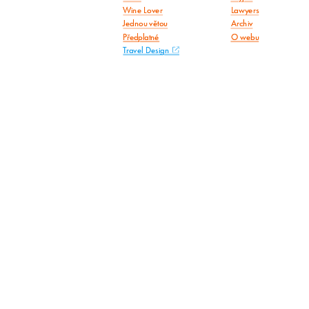
Wine Lover
Lawyers
Jednou větou
Archiv
Předplatné
O webu
Travel Design