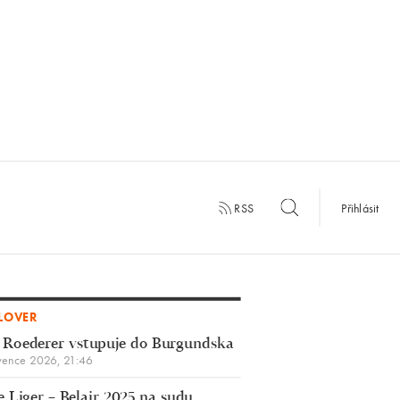
RSS
Přihlásit
LOVER
 Roederer vstupuje do Burgundska
vence 2026, 21:46
 Liger – Belair 2025 na sudu