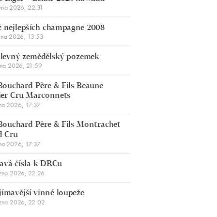
vna 2026, 22:31
 nejlepších champagne 2008
vna 2026, 13:53
š levný zemědělský pozemek
bna 2026, 21:59
Bouchard Père & Fils Beaune
er Cru Marconnets
na 2026, 17:37
Bouchard Père & Fils Montrachet
d Cru
na 2026, 17:37
avá čísla k DRCu
zna 2026, 22:26
jímavější vinné loupeže
zna 2026, 22:02