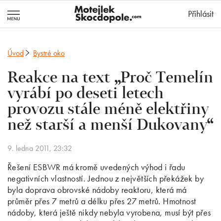
MotejlekSkocd
Přihlásit
Úvod
Bystré oko
Reakce na text „Proč Temelín
vyrábí po deseti letech
provozu stále méně elektřiny
než starší a menší Dukovany“
9. ledna 2011, 23:32
Řešení ESBWR má kromě uvedených výhod i řadu
negativních vlastností. Jednou z největších překážek by
byla doprava obrovské nádoby reaktoru, která má
průměr přes 7 metrů a délku přes 27 metrů. Hmotnost
nádoby, která ještě nikdy nebyla vyrobena, musí být přes