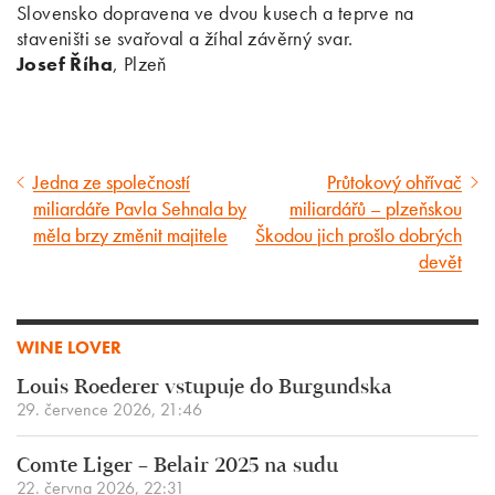
Slovensko dopravena ve dvou kusech a teprve na
staveništi se svařoval a žíhal závěrný svar.
Josef Říha
, Plzeň
Jedna ze společností
Průtokový ohřívač
Předcházející
Následující
miliardáře Pavla Sehnala by
miliardářů – plzeňskou
článek
článek
měla brzy změnit majitele
Škodou jich prošlo dobrých
devět
WINE LOVER
Louis Roederer vstupuje do Burgundska
29. července 2026, 21:46
Comte Liger – Belair 2025 na sudu
22. června 2026, 22:31