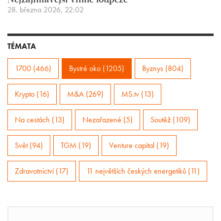
Nejzajímavější vinné loupeže
28. března 2026, 22:02
TÉMATA
1700 (466)
Bystré oko (1205)
Byznys (804)
Krypto (16)
M&A (269)
MS.tv (13)
Na cestách (13)
Nezařazené (5)
Soutěž (109)
Svět (94)
TGM (19)
Venture capital (19)
Zdravotnictví (17)
11 největších českých energetiků (11)