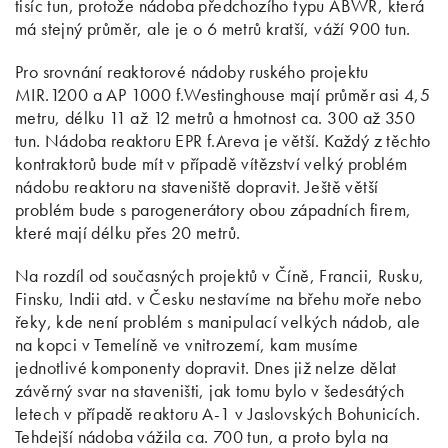
tisíc tun, protože nádoba předchozího typu ABWR, která
má stejný průměr, ale je o 6 metrů kratší, váží 900 tun.
Pro srovnání reaktorové nádoby ruského projektu
MIR.1200 a AP 1000 f.Westinghouse mají průměr asi 4,5
metru, délku 11 až 12 metrů a hmotnost ca. 300 až 350
tun. Nádoba reaktoru EPR f.Areva je větší. Každý z těchto
kontraktorů bude mít v případě vítězství velký problém
nádobu reaktoru na staveniště dopravit. Ještě větší
problém bude s parogenerátory obou západních firem,
které mají délku přes 20 metrů.
Na rozdíl od současných projektů v Číně, Francii, Rusku,
Finsku, Indii atd. v Česku nestavíme na břehu moře nebo
řeky, kde není problém s manipulací velkých nádob, ale
na kopci v Temelíně ve vnitrozemí, kam musíme
jednotlivé komponenty dopravit. Dnes již nelze dělat
závěrný svar na staveništi, jak tomu bylo v šedesátých
letech v případě reaktoru A-1 v Jaslovských Bohunicích.
Tehdejší nádoba vážila ca. 700 tun, a proto byla na